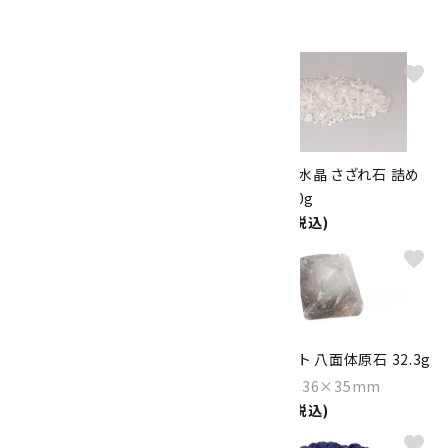
favorite
favorite
糸魚川産 翡翠 原石 磨き 189g
マニカラン水晶 さざれ石 詰め
合わせ 200g
Size：62×58×35mm
1,500円(税込)
19,000円(税込)
favorite
favorite
天眼石 丸玉 20mm
フローライト 八面体原石 32.3g
1,650円(税込)
Size：36×36×35mm
1,400円(税込)
favorite
favorite