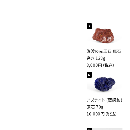
人気ランキング
キーワード
1
2
3
カテゴリー
桜瑪瑙 丸玉
ボルダーオパール
佐渡の赤玉石 原石
47mm
原石 40.4g
磨き 128g
3,800円（税込）
4,000円（税込）
3,000円（税込）
4
5
6
検索する
アポフィライト (魚
グリーンアポフィラ
アズライト (藍銅鉱)
眼石) 原石 56g
イト(魚眼石) 原石
原石 70g
3,000円（税込）
3.1g
10,000円（税込）
2,000円（税込）