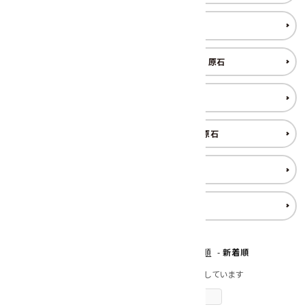
ラブラドライト 原石
ルチルクォーツ(針入り水晶) 原石
ルビー 原石
ローズクォーツ (紅水晶) 原石
ロードクロサイト 原石
その他 天然石
[ 並び順を変更 ]
-
おすすめ順
-
価格順
-
新着順
全 [2093] 商品中 [1-40] 商品を表示しています
次のページへ