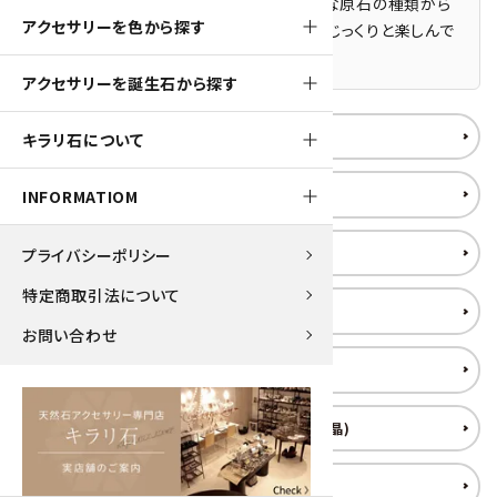
水晶やアメジスト、フローライトなど、多彩な原石の種類から
アクセサリーを色から探す
お選びいただけますので、天然石の世界をじっくりと楽しんで
いただけます。
アクセサリーを誕生石から探す
アクアマリン 原石
キラリ石について
アズライト 原石
INFORMATIOM
アベンチュリン 原石
プライバシーポリシー
特定商取引法について
アマゾナイト 原石
お問い合わせ
アメジスト 原石
アメジスト クラスター(群晶)
アラゴナイト 原石