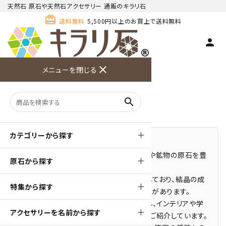
天然石 原石や天然石アクセサリー 通販のキラリ石
card_giftcard
送料無料
5,500円以上のお買上で送料無料
person
TOP
天然石 原石
close
メニューを閉じる
商品検索
カート(
0
)
お問い合
利用ガイ
メニュー
わせ
ド
天然石 原石
search
カテゴリーから探す
天然石の魅力をそのまま楽しめる原石
キラリ石では、世界各地から集めた天然石や鉱物の原石を豊
原石から探す
富に取り揃えています。
原石は鉱物本来の形や質感をそのまま残しており、結晶の成
特集から探す
長過程や産地ごとの特徴を観察できる魅力があります。
コレクション用の鉱物標本としてはもちろん、インテリアや学
アクセサリーを名前から探す
習資料としても価値の高い天然石を幅広くご紹介しています。