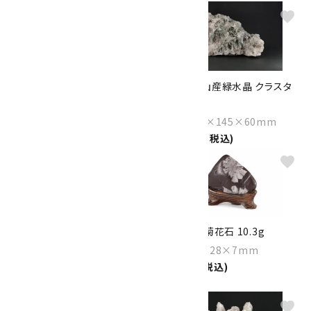
favorite
favorite
ヒマラヤ マニカラン サマディー
甲武信鉱山産緑水晶 クラスタ
クォーツ クラスター 330g
ー 2.1kg
Size：102×85×40mm
Size：230×145×60mm
15,000円(税込)
39,000円(税込)
favorite
favorite
モランディーブルーフローライト
根尾谷産 菊花石 10.3g
原石 35.0g
Size：38×28×7mm
Size：49×34×19mm
9,000円(税込)
3,500円(税込)
favorite
favorite