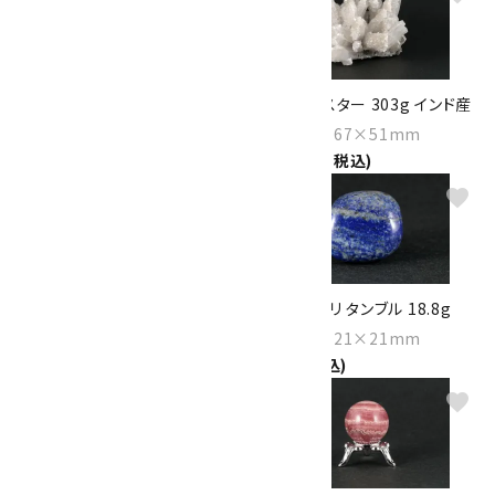
根尾谷産 菊花石 17.4g
水晶 クラスター 303g インド産
Size：31×29×15mm
Size：74×67×51mm
13,000円(税込)
13,000円(税込)
favorite
favorite
オブシディアン 丸玉 30mm
ラピスラズリ タンブル 18.8g
2,300円(税込)
Size：23×21×21mm
760円(税込)
favorite
favorite