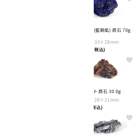
ラルビカイト たまご形 87g
アズライト (藍銅鉱) 原石 70g
2,200円(税込)
Size：47×33×28mm
10,000円(税込)
favorite
favorite
セレスタイト クラスター 813g
バナジナイト 原石 30.0g
Size：107×74×60mm
Size：49×28×21mm
11,800円(税込)
3,000円(税込)
favorite
favorite