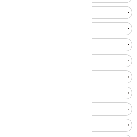
ジャスパー(碧玉) 原石
国産水晶
ヒマラヤ水晶
水晶 原石
水晶 クラスター(群晶)
水晶 ポイント・単結晶
水晶 丸玉
スピネル(尖晶石)