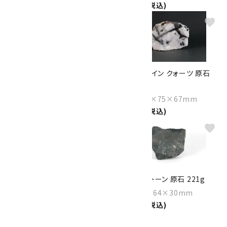
700円(税込)
1,270円(税込)
favorite
favorite
トルマリン イン クォーツ 原石
トルマリン イン クォーツ 原石
188g
705g
Size：75×63×39mm
Size：109×75×67mm
6,500円(税込)
9,400円(税込)
favorite
favorite
水晶 原石 磨き 68g
ブラッドストーン 原石 221g
Size：44×40×25mm
Size：84×64×30mm
1,200円(税込)
2,500円(税込)
1
2
…
53
>