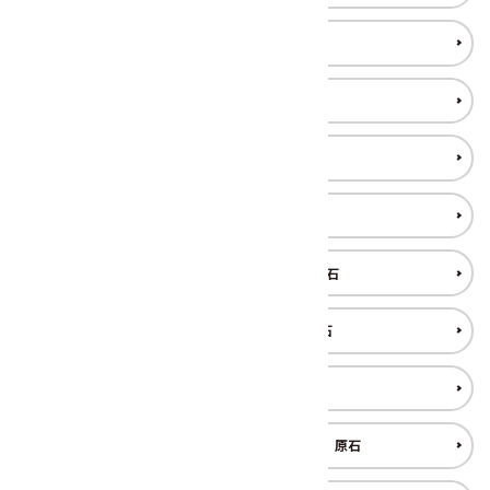
翡翠 (ジェイド) 原石
ピンクオパール 原石
ブラッドストーン 原石
ブルートパーズ 原石
ブルーレースアゲート 原石
フローライト(蛍石) 原石
ヘミモルファイト 原石
北海道花石産瑪瑙(アゲート) 原石