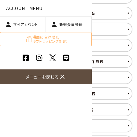
ACCOUNT MENU
インペリアルトパーズ 原石
person
person
マイアカウント
新規会員登録
エメラルド(翠玉) 原石
場面に合わせた
ギフトラッピング対応
オパール 原石
オブシディアン(黒曜石･十勝石) 原石
close
メニューを閉じる
ガーデンクォーツ 原石
カーネリアン(紅玉髄) 原石
ガーネット(柘榴石) 原石
化石 (フォッシル)