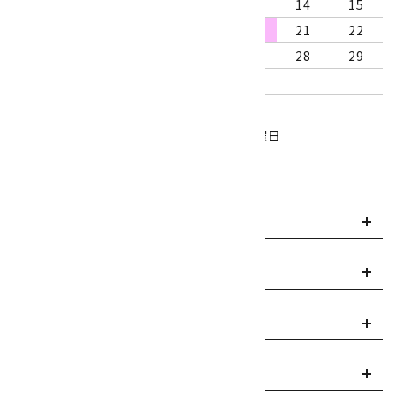
9
10
11
12
13
14
15
16
17
18
19
20
21
22
23
24
25
26
27
28
29
30
31
営業時間：10:00～18:00
定休日：水曜日、第1・3木曜日
■
・・・休業日
お支払い方法について
payment
送料・配送について
local_shipping
返品について
replay
ご利用案内
info