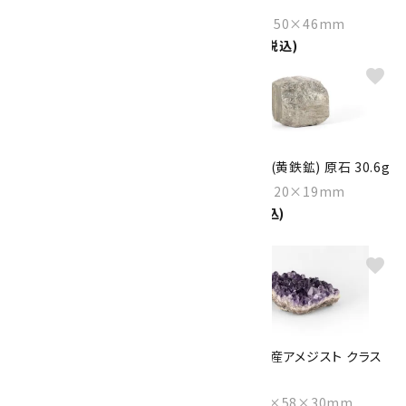
Size：124×53×47mm
Size：84×50×46mm
18,000円(税込)
6,000円(税込)
favorite
favorite
水晶クラスター 142g ブラジル
パイライト (黄鉄鉱) 原石 30.6g
産
Size：23×20×19mm
Size：145×119×67mm
700円(税込)
9,600円(税込)
favorite
favorite
パイライト (黄鉄鉱) 原石 32.9g
ウルグアイ産アメジスト クラス
ター 186g
Size：22×21×20mm
700円(税込)
Size：102×58×30mm