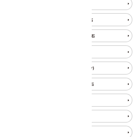
ボツワナアゲート 原石
マラカイト(孔雀石) 原石
水入り瑪瑙(アゲート) 原石
ムーンストーン 原石
瑪瑙ジオード(ペアメノウ)
瑪瑙 ・ カルセドニー 原石
モスアゲート 原石
ユナカイト 原石
ラピスラズリ 原石