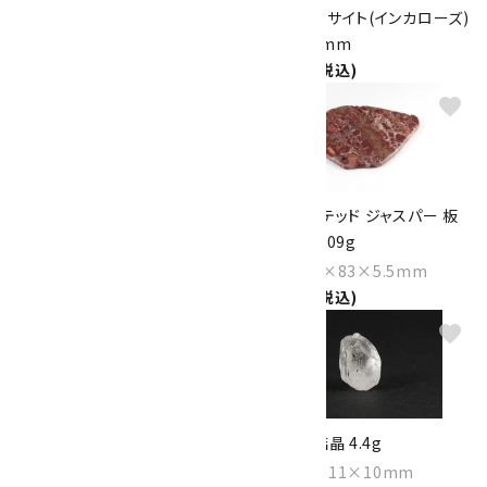
ロードクロサイト(インカローズ)
ロードクロサイト(インカローズ)
丸玉 16mm
丸玉 17.7mm
6,600円(税込)
9,300円(税込)
favorite
favorite
ロードクロサイト 原石 85g
ブレシェイテッド ジャスパー 板
状磨き石 109g
Size：52×36×35mm
3,500円(税込)
Size：118×83×5.5mm
2,300円(税込)
favorite
favorite
アマゾナイト 原石 磨き 49.7g
トパーズ 結晶 4.4g
Size：37×28×27mm
Size：17×11×10mm