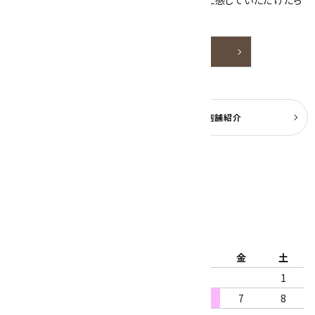
天然石アクセサリーと原石をより身近なものに感じていただけたら
嬉しいです。
詳しく見る
よくある質問
実店舗紹介
公式ブログ
2026年8月
日
月
火
水
木
金
土
1
2
3
4
5
6
7
8