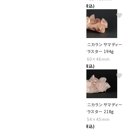
5,800円(税込)
favorite
favorite
ヘミモルファイト (異極鉱) 原石
ヒマラヤ マニカラン サマディー
18.0g
クォーツ クラスター 194g
Size：47×35×14mm
Size：65×60×46mm
1,600円(税込)
9,300円(税込)
favorite
favorite
ヒマラヤ マニカラン サマディー
ヒマラヤ マニカラン サマディー
クォーツ クラスター 148g
クォーツ クラスター 218g
Size：76×50×40mm
Size：93×54×45mm
6,700円(税込)
9,800円(税込)