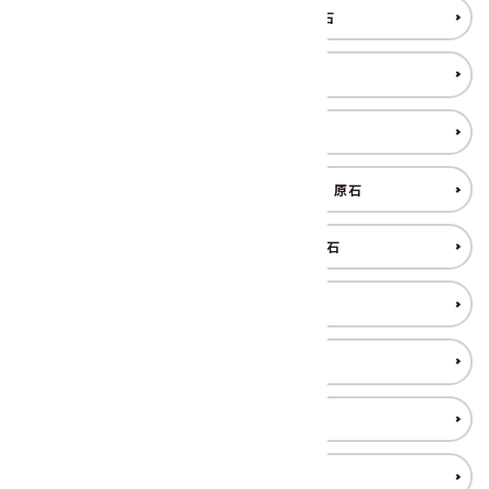
カルサイト (方解石) 原石
根尾谷産 菊花石
黒水晶 原石
国産 黒水晶(蛭川産/苗木産) 原石
クリソコラ(珪孔雀石) 原石
クンツァイト 原石
クリソプレーズ 原石
K2ブルー 原石
シトリン 原石