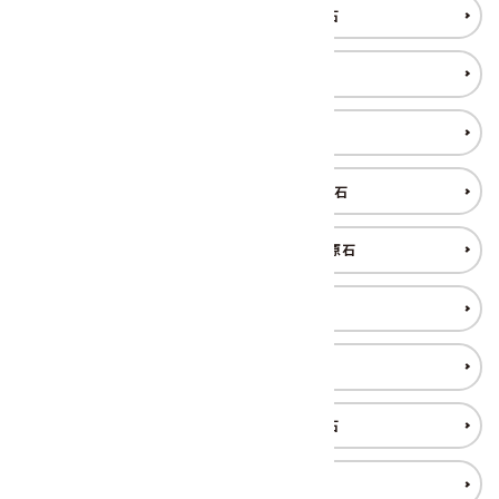
スモーキークォーツ 原石
セレスタイト 原石
ソーダライト 原石
ターコイズ (トルコ石) 原石
タイガーアイ/ホークアイ 原石
トルマリン 原石
トパーズ 原石
パイライト(黄鉄鉱) 原石
糸魚川翡翠 原石