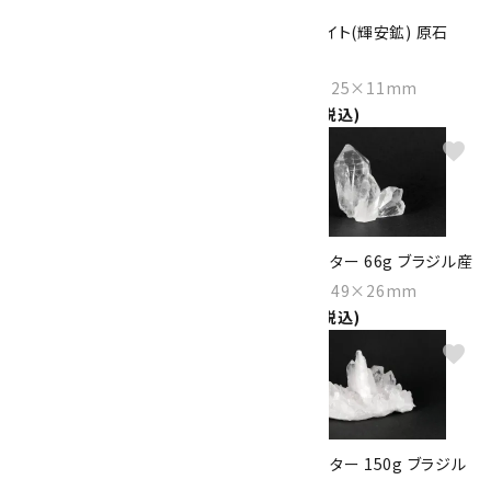
スティブナイト(輝安鉱) 原石
スティブナイト(輝安鉱) 原石
4.9g
32.0g
Size：47×8×4mm
Size：63×25×11mm
2,000円(税込)
4,800円(税込)
favorite
favorite
桜瑪瑙 丸玉 47mm
水晶クラスター 66g ブラジル産
3,800円(税込)
Size：55×49×26mm
4,450円(税込)
favorite
favorite
水晶 クラスター 265g ブラジル
水晶クラスター 150g ブラジル
産
産