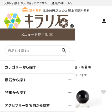
天然石 原石や天然石アクセサリー 通販のキラリ石
card_giftcard
送料無料
5,500円以上のお買上で送料無料
person
TOP
天然石 原石
黒水晶 原石
close
メニューを閉じる
商品検索
カート(
0
)
お問い合
利用ガイ
メニュー
わせ
ド
黒水晶 原石
search
カテゴリーから探す
[ 並び順を変更 ]
-
おすすめ順
-
価格順
-
新着順
全 [27] 商品中 [1-27] 商品を表示しています
原石から探す
favorite
favorite
特集から探す
アクセサリーを名前から探す