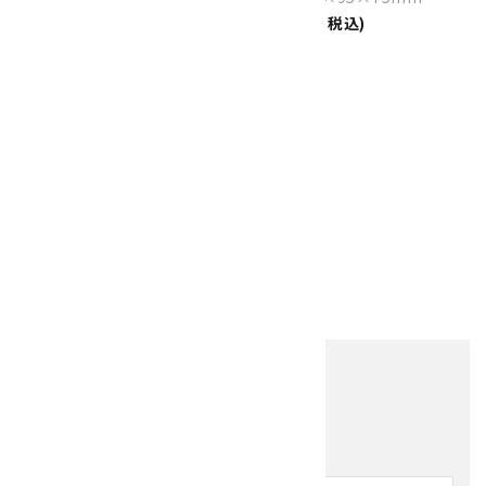
82,000円(税込)
favorite
SOLD OUT
黒水晶 ダブルポイント 349g
Size：142×40×37mm
10,000円(税込)
1
全27件
他の商品を探す
キーワード