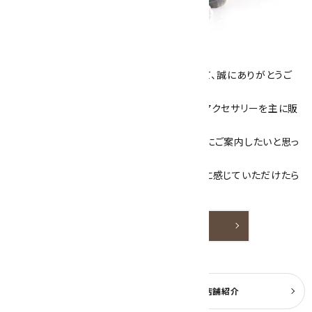
キラリ石について
数あるショップより、当店にお越し下さいまして、誠にありがとうご
ざいます！
当サイトは、天然石原石や天然石を使用したアクセサリーを主に販
売しています。
素敵な色や模様が魅力的な天然石を お客様にご案内したいと思っ
ております。
天然石アクセサリーと原石をより身近なものに感じていただけたら
嬉しいです。
詳しく見る
よくある質問
実店舗紹介