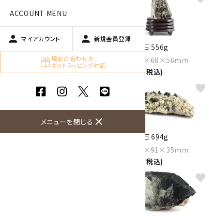
ACCOUNT MENU
person
person
マイアカウント
新規会員登録
黒水晶 丸玉 20.5mm
黒水晶 原石 556g
1,500円(税込)
場面に合わせた
Size：133×68×56mm
ギフトラッピング対応
13,500円(税込)
favorite
favorite
close
メニューを閉じる
黒水晶 原石 793g
黒水晶 原石 694g
Size：155×88×49mm
Size：190×91×35mm
11,000円(税込)
10,000円(税込)
favorite
favorite