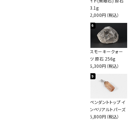
10kg
原石 40.4g
イト(魚眼石) 原石
60,000円（税込）
4,000円（税込）
3.1g
2,000円（税込）
検索する
4
5
6
スモーキークォー
ボルダーオパール
スモーキークォー
ツ 原石 101g
原石 36.5g
ツ 原石 256g
4,400円（税込）
3,650円（税込）
6,300円（税込）
7
8
9
ボルダーオパール
佐渡の赤玉石 原石
ペンダントトップ イ
原石 磨き 110g
磨き 128g
ンペリアルトパーズ
2,800円（税込）
3,000円（税込）
5,800円（税込）
10