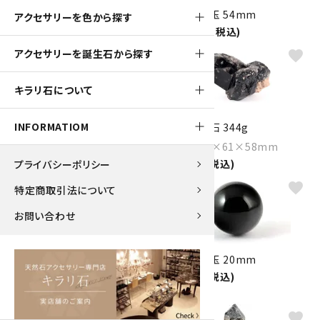
黒水晶 丸玉 51mm
黒水晶 丸玉 54mm
アクセサリーを色から探す
10,000円(税込)
12,000円(税込)
アクセサリーを誕生石から探す
favorite
favorite
キラリ石について
INFORMATIOM
黒水晶 原石 316g
黒水晶 原石 344g
Size：80×76×41mm
Size：102×61×58mm
5,400円(税込)
9,000円(税込)
プライバシーポリシー
favorite
favorite
特定商取引法について
お問い合わせ
黒水晶 さざれ石 詰め合わせ
黒水晶 丸玉 20mm
100g
1,250円(税込)
1,000円(税込)
favorite
favorite