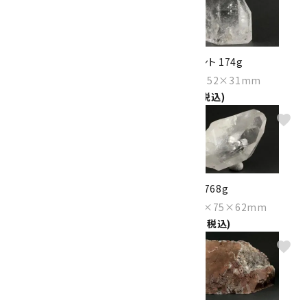
両錐水晶 結晶 磨き 172g
水晶 ポイント 174g
Size：130×30×25mm
Size：67×52×31mm
6,000円(税込)
8,200円(税込)
favorite
favorite
緑水晶 原石 448g
水晶 結晶 768g
Size：127×56×51mm
Size：148×75×62mm
15,500円(税込)
18,000円(税込)
favorite
favorite