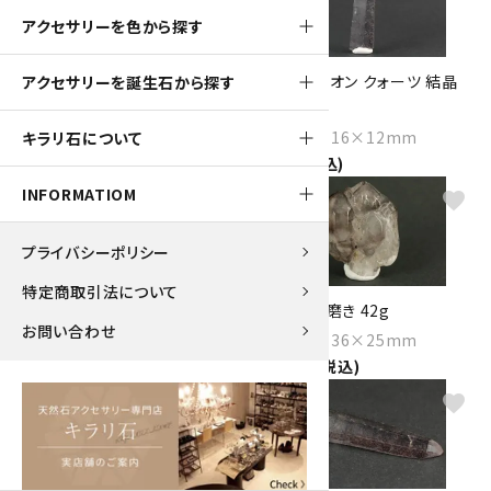
アクセサリーを色から探す
ヘマタイト オン クォーツ 結晶
ヘマタイト オン クォーツ 結晶
アクセサリーを誕生石から探す
15.6g
22.4g
Size：67×13×12mm
Size：69×16×12mm
キラリ石について
690円(税込)
950円(税込)
INFORMATIOM
favorite
favorite
プライバシーポリシー
特定商取引法について
水晶 結晶 磨き 38.3g
水晶 結晶 磨き 42g
お問い合わせ
Size：51×28×19mm
Size：43×36×25mm
1,000円(税込)
1,000円(税込)
favorite
favorite