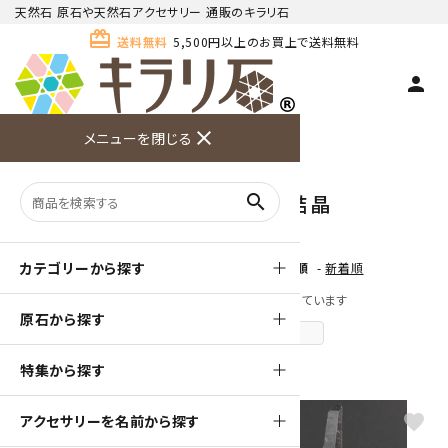
天然石 原石や天然石アクセサリー 通販のキラリ石
card_giftcard
送料無料
5,500円以上のお買上で送料無料
person
TOP
天然石 原石
水晶 ポイント・単結晶
close
メニューを閉じる
商品検索
カート(
0
)
お問い合
利用ガイ
メニュー
わせ
ド
水晶 ポイント・単結晶
search
カテゴリーから探す
[ 並び順を変更 ]
-
おすすめ順
-
価格順
-
新着順
全 [57] 商品中 [1-40] 商品を表示しています
原石から探す
次のページへ
特集から探す
favorite
favorite
アクセサリーを名前から探す