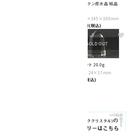
緑水晶 原石 719g
ザギマウンテン産水晶 結晶
2.8kg
Size：124×77×59mm
22,500円(税込)
Size：185×145×100mm
120,000円(税込)
favorite
favorite
SOLD OUT
SOLD OUT
星入り水晶 ポイント 15.9g
水晶 ポイント 20.0g
Size：44×16×14mm
Size：35×24×17mm
1,000円(税込)
1,200円(税込)
1
2
>
全57件