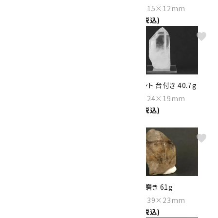
Size：61×15×12mm
1,300円(税込)
favorite
favorite
ヘマタイト オン クォーツ 結晶
水晶 ポイント 台付き 40.7g
8.0g
Size：51×24×19mm
Size：55×10×9mm
1,350円(税込)
1,300円(税込)
favorite
favorite
水晶 単結晶 詰め合わせ 30g
水晶 結晶 磨き 61g
1,350円(税込)
Size：51×39×23mm
1,600円(税込)