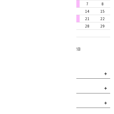
2
3
4
5
6
7
8
9
10
11
12
13
14
15
16
17
18
19
20
21
22
23
24
25
26
27
28
29
30
31
営業時間：10:00～18:00
定休日：水曜日、第1・3木曜日
■
・・・休業日
お支払い方法について
payment
送料・配送について
local_shipping
返品について
replay