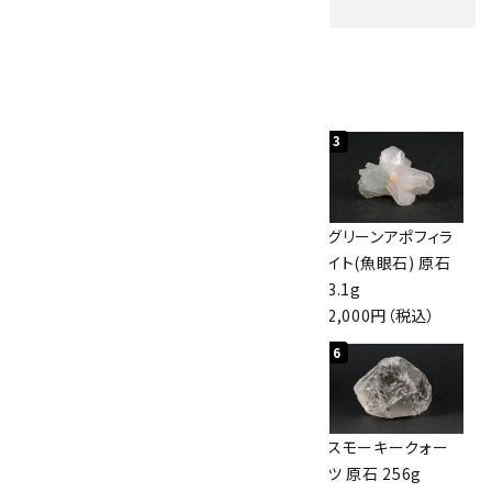
人気ランキング
キーワード
1
2
3
カテゴリー
神岡鉱山産水晶
ボルダーオパール
グリーンアポフィラ
10kg
原石 40.4g
イト(魚眼石) 原石
60,000円（税込）
4,000円（税込）
3.1g
2,000円（税込）
検索する
4
5
6
スモーキークォー
ボルダーオパール
スモーキークォー
ツ 原石 101g
原石 36.5g
ツ 原石 256g