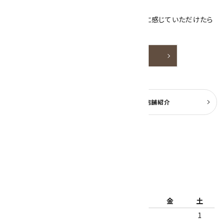
ております。
天然石アクセサリーと原石をより身近なものに感じていただけたら
嬉しいです。
詳しく見る
よくある質問
実店舗紹介
公式ブログ
2026年8月
日
月
火
水
木
金
土
1