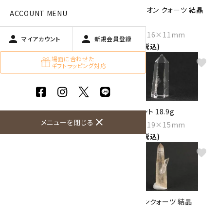
ヘマタイト オン クォーツ 結晶
ヘマタイト オン クォーツ 結晶
ACCOUNT MENU
5.6g
24.8g
Size：50×8×7mm
Size：83×16×11mm
person
person
マイアカウント
新規会員登録
1,000円(税込)
1,080円(税込)
場面に合わせた
favorite
favorite
ギフトラッピング対応
水晶 結晶 7.8g
水晶 ポイント 18.9g
close
メニューを閉じる
Size：35×23×10mm
Size：44×19×15mm
1,100円(税込)
1,100円(税込)
favorite
favorite
水晶 ポイント 台付き 39.7g
タンジェリンクォーツ 結晶
1,150円(税込)
16.9g