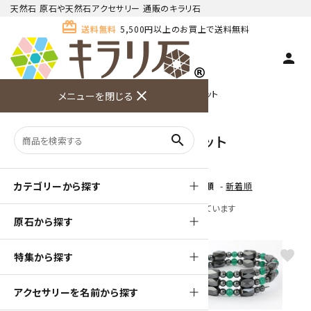
天然石 原石や天然石アクセサリー 通販のキラリ石
card_giftcard
送料無料
5,500円以上のお買上で送料無料
person
TOP
天然石ブレスレット
close
磁気入りブレスレット
メニューを閉じる
商品検索
カート(
0
)
お問い合
利用ガイ
メニュー
わせ
ド
磁気入りブレスレット
search
カテゴリーから探す
[ 並び順を変更 ]
-
おすすめ順
-
価格順
-
新着順
全 [9] 商品中 [1-9] 商品を表示しています
原石から探す
favorite
favorite
特集から探す
アクセサリーを名前から探す