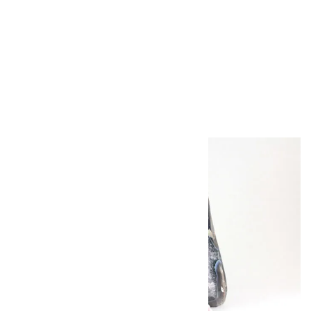
アポフィライト (魚
眼石) 原石 39.6g
2,000円（税込）