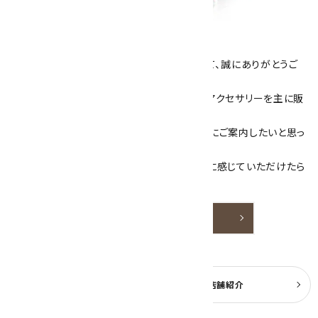
キラリ石について
数あるショップより、当店にお越し下さいまして、誠にありがとうご
ざいます！
当サイトは、天然石原石や天然石を使用したアクセサリーを主に販
売しています。
素敵な色や模様が魅力的な天然石を お客様にご案内したいと思っ
ております。
天然石アクセサリーと原石をより身近なものに感じていただけたら
嬉しいです。
詳しく見る
よくある質問
実店舗紹介