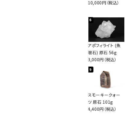
3.1g
4,000円（税込）
10,000円（税込）
2,000円（税込）
検索する
4
5
6
ボルダーオパール
佐渡の赤玉石 原石
アポフィライト (魚
原石 36.5g
磨き 128g
眼石) 原石 56g
3,650円（税込）
3,000円（税込）
3,000円（税込）
7
8
9
スモーキークォー
ボルダーオパール
スモーキークォー
ツ 原石 256g
原石 磨き 110g
ツ 原石 101g
6,300円（税込）
2,800円（税込）
4,400円（税込）
10