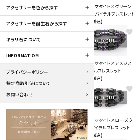
磁気入りヘマタイト×メノウ ス
磁気入りヘマタイト×グリーン
アクセサリーを色から探す
パイラルブレスレット
アゲート スパイラルブレスレット
1,260円(税込)
1,260円(税込)
アクセサリーを誕生石から探す
favorite
favorite
キラリ石について
SOLD OUT
INFORMATIOM
磁気入りヘマタイト×アベンチ
磁気入りヘマタイト×アメジス
ュリン スパイラルブレスレット
ト スパイラルブレスレット
プライバシーポリシー
1,260円(税込)
1,260円(税込)
特定商取引法について
favorite
favorite
お問い合わせ
SOLD OUT
SOLD OUT
磁気入りヘマタイト×水晶 スパ
磁気入りヘマタイト×ローズク
イラルブレスレット
ォーツ スパイラルブレスレット
1,260円(税込)
1,260円(税込)