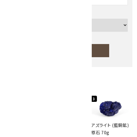
カテゴリー
検索する
人気ランキング
キーワード
1
2
3
カテゴリー
グリーンアポフィラ
ボルダーオパール
アズライト (藍銅鉱)
イト(魚眼石) 原石
原石 40.4g
原石 70g