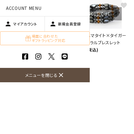
favorite
favorite
ACCOUNT MENU
SOLD OUT
SOLD OUT
person
person
マイアカウント
新規会員登録
磁気入りヘマタイト×ガーネッ
磁気入りヘマタイト×タイガー
場面に合わせた
ギフトラッピング対応
ト スパイラルブレスレット
アイ スパイラルブレスレット
1,260円(税込)
1,260円(税込)
favorite
SOLD OUT
close
メニューを閉じる
磁気入りヘマタイト スパイラル
ブレスレット
1,260円(税込)
1
全9件