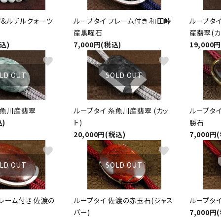
&ルチルクォーツ
ループタイ フレーム付き 和田峠
ループタイ
産黒曜石
産翡翠(カ
税込)
7,000円(税込)
19,000
favorite
favorite
LD OUT
SOLD OUT
糸魚川産翡翠
ループタイ 糸魚川産翡翠 (カッ
ループタイ
込)
ト)
勝石
20,000円(税込)
7,000円
favorite
favorite
LD OUT
SOLD OUT
フレーム付き 佐渡の
ループタイ 佐渡の赤玉石(ジャス
ループタイ
パー)
7,000円