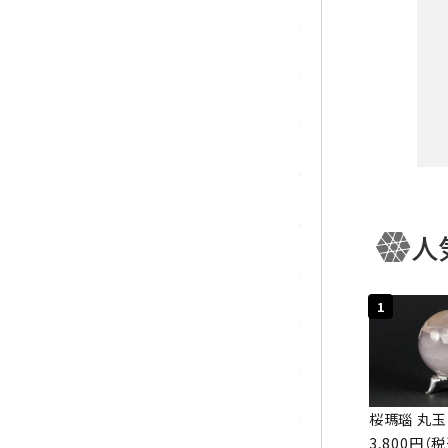
トパーズ
トルマリン
パイライト(黄鉄鉱)
翡翠 (ジェイド)
ピンクオパール
人
ブラッドストーン
キー
ブルーレースアゲート
1
フローライト(蛍石)
カテ
ヘミモルファイト
桜瑪瑙 丸玉
3,800円（
ボツワナアゲート