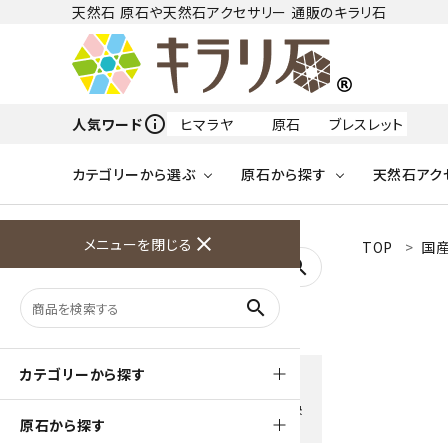
天然石 原石や天然石アクセサリー 通販のキラリ石
info_outline
人気ワード
ヒマラヤ
原石
ブレスレット
カテゴリーから選ぶ
原石から探す
天然石アク
フリーワードから探す
close
メニューを閉じる
TOP
国産
アクアマリン
search
天然石 原石
天然石
ア行
search
アマゾナイト
原石
ループタイ
ペンダント
誕生石
ワイヤーアクセサリー
天然石
ハ行
オパール
豊富な決済方法
カテゴリーから探す
クレジットカード・PayPay ・
天然石 ブローチ
和小物
ガーネット
Amzon Payなどお好きな 決
原石から探す
済方法を選択できます