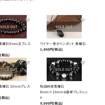
ーズ
クンツァイト
ポイント 特集
水晶
Black
favorite
favorite
勾玉 特集
ト
ソーダライト
SOLD OUT
SOLD OUT
Mix
石言葉辞典
トルマリン
黒曜石9mm玉ブレス
ワイヤー巻きペンダント 黒曜石
ール
ブラッドストーン
1,400円(税込)
3月 Mar
4月 Ap
円(税込)
ァイト
ボツワナアゲート
7月 Jul
favorite
favorite
8月 A
SOLD OUT
SOLD OUT
ト
ユナカイト
11月 Nov
12月 
ーツ
ルビー
黒曜石 10mmブレス
和田峠産黒曜石
8mm×10mm＆翡翠ブレスレッ
石
円(税込)
ト
9,000円(税込)