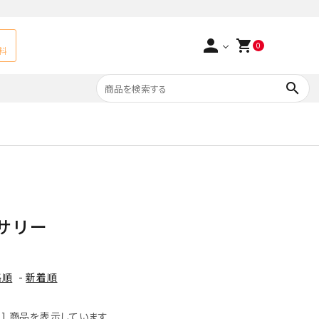
person
shopping_cart
0
料
search
よくあるご質問
アベチュリン
実店舗情報
天然石ペンダント
サ行
タ行
ト
エメラルド
セサリー
つまみ細工×天然石
ラ行
ォーツ
カーネリアン
格順
-
新着順
多用途天然石
菊花石
Yellow
-311] 商品を表示しています