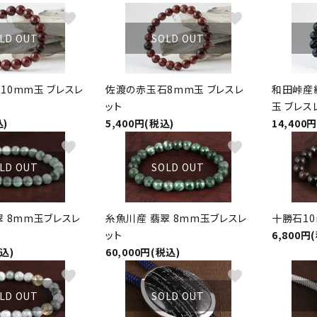
favorite
favorite
LD OUT
SOLD OUT
10mm玉 ブレスレ
佐渡の赤玉石8mm玉 ブレスレ
和田峠産
ット
玉 ブレス
込)
5,400円(税込)
14,400
favorite
favorite
LD OUT
SOLD OUT
翠 8mm玉ブレスレ
糸魚川産 翡翠 8mm玉ブレスレ
十勝石10
ット
6,800円
税込)
60,000円(税込)
favorite
favorite
LD OUT
SOLD OUT