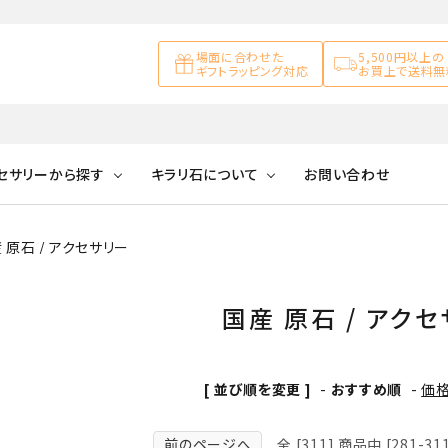
場面に合わせた
5,500円以上の
ギフトラッピング対応
お買上で送料無
セサリーから探す
キラリ石について
お問い合わせ
 原石 / アクセサリー
アズライト
キラリ石について
お客様の声
アゲート
ブレスレット
天然石ループタイ
カ行
アメジスト
キラリ石ポイントに
公式ブログ
アラゴナイ
国産 原石 / アク
ついて
ネックレス
天然石ピアス
マ行
オブシディアン
ガーデンク
[ 並び順を変更 ]
-
おすすめ順
-
価
天然石置き飾り
化石
カルサイト
Blue
Pink
前のページへ
全 [311] 商品中 [281