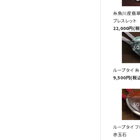
ガーネット
糸魚川産翡翠
ブレスレット
化石（フォッシル）
22,000円(
カルサイト
SO
菊花石
黒水晶
ループタイ 
9,500円(税
クリソコラ
クリソプレーズ
SO
クンツァイト
ループタイ 
K2ブルー
赤玉石