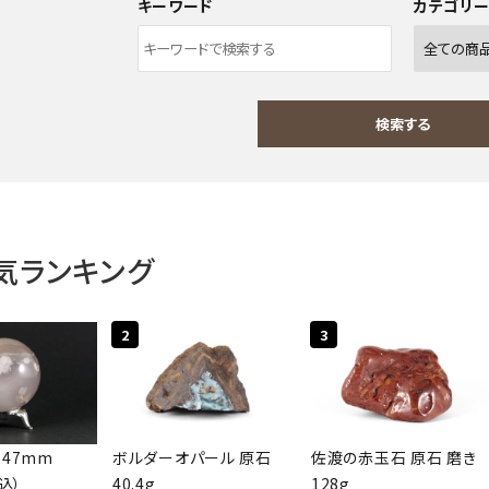
キーワード
カテゴリ
検索する
気ランキング
ワード
2
3
ゴリー
 47mm
ボルダーオパール 原石
佐渡の赤玉石 原石 磨き
税込）
40.4g
128g