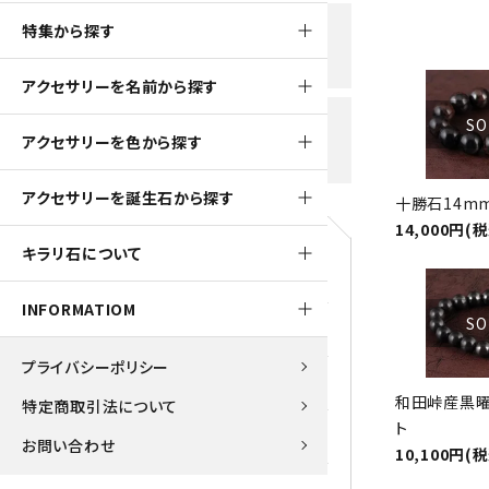
黒水晶
特集から探す
新規会員登録で
大きいサイズの原石
国産 
500ptプレゼント
K2ブルー
アクセサリーを名前から探す
たまご形 特集
ピラミ
スピネル / パーガサイト
送料全国一律700円
SO
アクセサリーを色から探す
5,500円(税込)以上ご購入で
美石 特集
ルース
送料無料
ターコイズ (トルコ石)
アクセサリーを誕生石から探す
十勝石14m
パイライト
14,000円(
1月 Ja
キラリ石について
原石
ブルーレースアゲート
5月 Ma
INFORMATIOM
SO
マラカイト
アクアマリン
9月 Se
プライバシーポリシー
ラピスラズリ
アゲート
和田峠産黒曜
特定商取引法について
ト
ローズクォーツ
アズライト
お問い合わせ
10,100円(