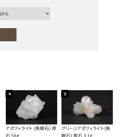
ー
close
4
5
アポフィライト (魚眼石) 原
グリーンアポフィライト(魚
石 56g
眼石) 原石 3.1g