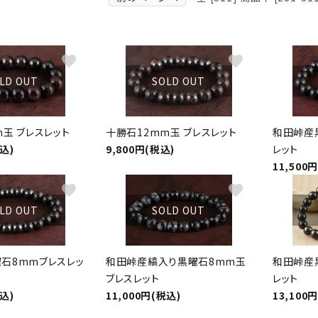
クリソコラ
クリソプレ
原石/アクセサリー
丸玉 特集
シトリン
ジャスパー
White
Green
favorite
favorite
ッド型 特集
ハート形 特集
スモーキークォーツ
セレスタイ
LD OUT
SOLD OUT
Gray
Brown
 特集
鉱物解説
タイガーアイ/ホークアイ
トパーズ
m玉 ブレスレット
十勝石12mm玉 ブレスレット
和田峠産
翡翠
ピンクオパ
税込)
9,800円(税込)
レット
n
2月 Feb
11,500
フローライト
ヘミモルフ
y
favorite
6月 Jun
favorite
LD OUT
SOLD OUT
ムーンストーン
モスアゲー
p
10月 Oct
ラブラドライト
ルチルクォ
石8mmブレスレッ
和田峠産縞入り黒曜石8mm玉
和田峠産
ブレスレット
レット
ロードクロサイト
その他天然
税込)
11,000円(税込)
13,100