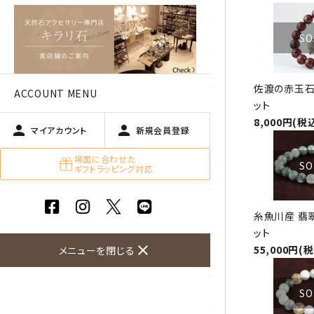
アベチュリン
アマゾナイト
SO
アメジスト
佐渡の赤玉石
ACCOUNT MENU
アラゴナイト
ット
8,000円(税
person
person
マイアカウント
新規会員登録
エメラルド
場面に合わせた
SO
ギフトラッピング対応
オパール
オブシディアン（黒曜石/十勝
糸魚川産 翡
石）
ット
close
55,000円(
メニューを閉じる
ガーデンクォーツ
カーネリアン
SO