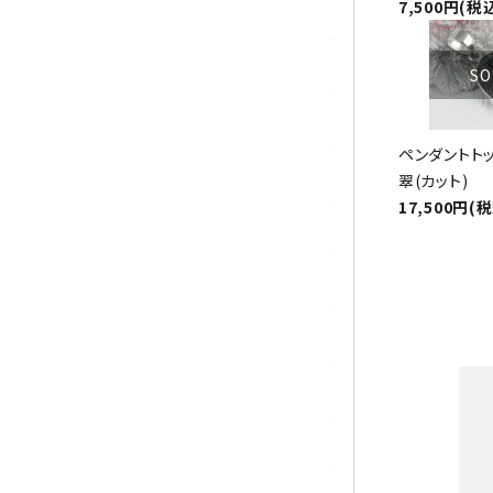
7,500円(税
シトリン
ジャスパー
SO
水晶
ペンダントト
スピネル
翠(カット)
17,500円(
スモーキークォーツ
セレスタイト
ソーダライト
ターコイズ (トルコ石)
タイガーアイ/ホークアイ