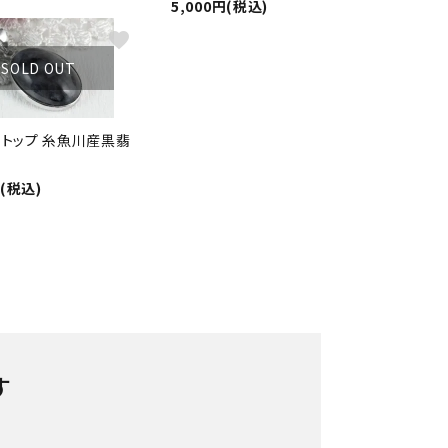
5,000円(税込)
favorite
SOLD OUT
トトップ 糸魚川産黒翡
円(税込)
す