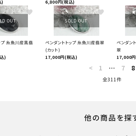
込)
6,800円(税込)
favorite
favorite
LD OUT
SOLD OUT
ップ 糸魚川産黒翡
ペンダントトップ 糸魚川産翡翠
ペンダン
(カット)
翠
税込)
17,000円(税込)
17,000
<
1
…
7
8
全311件
他の商品を探