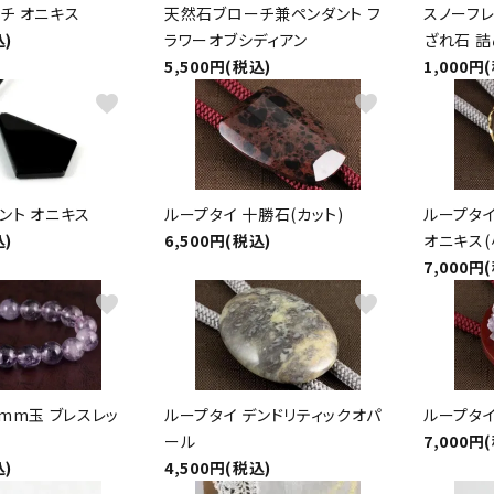
チ オニキス
天然石ブローチ兼ペンダント フ
スノーフレ
込)
ラワーオブシディアン
ざれ石 詰
5,500円(税込)
1,000円
favorite
favorite
ント オニキス
ループタイ 十勝石(カット)
ループタイ
込)
6,500円(税込)
オニキス(
7,000円
favorite
favorite
mm玉 ブレスレッ
ループタイ デンドリティックオパ
ループタイ
ール
7,000円
込)
4,500円(税込)