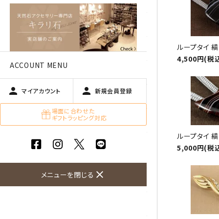
アベチュリン
アマゾナイト
ループタイ 
アメジスト
4,500円(税
ACCOUNT MENU
アラゴナイト
person
person
マイアカウント
新規会員登録
エメラルド
場面に合わせた
ギフトラッピング対応
オパール
ループタイ 
オブシディアン（黒曜石/十勝
5,000円(税
石）
close
メニューを閉じる
ガーデンクォーツ
カーネリアン