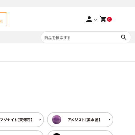
person
shopping_cart
0
料
search
よくあるご質問
アベチュリン
実店舗情報
天然石ペンダント
サ行
タ行
ト
エメラルド
つまみ細工×天然石
ラ行
ォーツ
カーネリアン
多用途天然石
マゾナイト【天河石】
アメジスト【紫水晶】
菊花石
Yellow