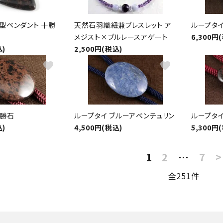
型ペンダント 十勝
天然石羽織紐兼ブレスレット ア
ループタイ
メジスト×ブルレースアゲート
6,300円
込)
2,500円(税込)
favorite
favorite
十勝石
ループタイ ブルーアベンチュリン
ループタイ
込)
4,500円(税込)
5,300円
1
2
…
7
>
全251件