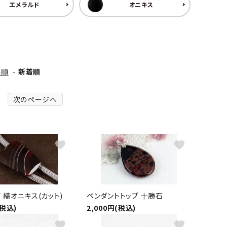
ーズ
クンツァイト
エメラルド
オニキス
ポイント 特集
水晶
Black
勾玉 特集
ト
ソーダライト
Mix
石言葉辞典
格順
-
新着順
トルマリン
次のページへ
ール
ブラッドストーン
3月 Mar
4月 Ap
ァイト
ボツワナアゲート
7月 Jul
8月 A
favorite
favorite
ト
ユナカイト
11月 Nov
12月 
ーツ
ルビー
 縞オニキス(カット)
ペンダントトップ 十勝石
石
(税込)
2,000円(税込)
favorite
favorite