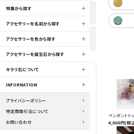
黒水晶
特集から探す
新規会員登録で
大きいサイズの原石
国産 
500ptプレゼント
K2ブルー
アクセサリーを名前から探す
たまご形 特集
ピラミ
スピネル / パーガサイト
送料全国一律700円
アクセサリーを色から探す
5,500円(税込)以上ご購入で
美石 特集
ルース
送料無料
ターコイズ (トルコ石)
アクセサリーを誕生石から探す
パイライト
1月 Ja
キラリ石について
原石
ブルーレースアゲート
5月 Ma
INFORMATIOM
マラカイト
アクアマリン
9月 Se
プライバシーポリシー
ラピスラズリ
アゲート
特定商取引法について
ペンダントトッ
ローズクォーツ
アズライト
お問い合わせ
4,000円(税