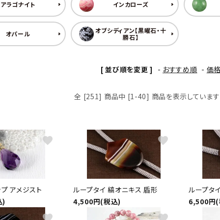
クリソコラ
クリソプレ
アラゴナイト
インカローズ
原石/アクセサリー
丸玉 特集
シトリン
ジャスパー
White
Green
オブシディアン【黒曜石・十
オパール
勝石】
ッド型 特集
ハート形 特集
スモーキークォーツ
セレスタイ
Gray
Brown
 特集
鉱物解説
[ 並び順を変更 ]
-
おすすめ順
-
価
タイガーアイ/ホークアイ
トパーズ
全 [251] 商品中 [1-40] 商品を表示しています
翡翠
ピンクオパ
n
2月 Feb
フローライト
ヘミモルフ
y
6月 Jun
favorite
favorite
ムーンストーン
モスアゲー
p
10月 Oct
ラブラドライト
ルチルクォ
プ アメジスト
ループタイ 縞オニキス 盾形
ループタイ
ロードクロサイト
その他天然
込)
4,500円(税込)
6,500円
favorite
favorite