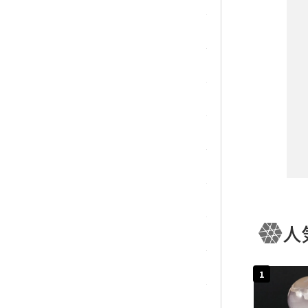
マラカイト(孔雀石)
ムーンストーン
モスアゲート
ユナカイト
ラピスラズリ
ラブラドライト
人
ルチルクォーツ
キー
ルビー
1
ローズクォーツ