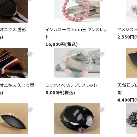
縞オニキス 盾形
インカローズ9mm玉 ブレスレッ
アメジスト
込)
ト
2,550円
16,000円(税込)
favorite
favorite
縞オニキス 矢じり型
ミックスベリル ブレスレット
天然石ブロ
込)
8,000円(税込)
型
4,400円
favorite
favorite