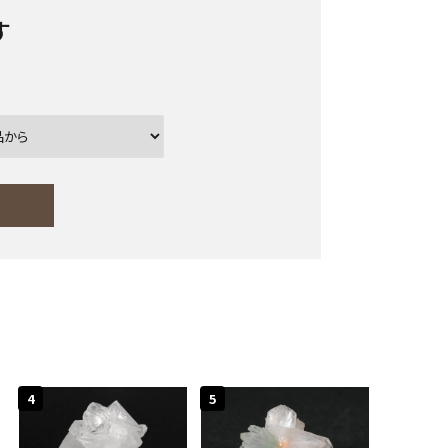
す
ー
close
4
5