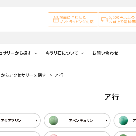
場面に合わせた
5,500円以上の
ギフトラッピング対応
お買上で送料無
セサリーから探す
キラリ石について
お問い合わせ
前からアクセサリーを探す
ア行
アズライト
キラリ石について
お客様の声
アゲート
ブレスレット
天然石ループタイ
カ行
アメジスト
キラリ石ポイントに
公式ブログ
アラゴナイ
ア行
ついて
ネックレス
天然石ピアス
マ行
オブシディアン
ガーデンク
天然石置き飾り
アクアマリン
アベンチュリン
ア
化石
カルサイト
Blue
Pink