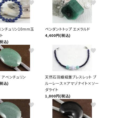
favorite
favorite
ベンチュリン10mm玉
ペンダントトップ エメラルド
ト
4,400円(税込)
(税込)
favorite
favorite
 アベンチュリン
天然石羽織紐兼ブレスレット ブ
(税込)
ルーレース×アマゾナイト×ソー
ダライト
1,800円(税込)
favorite
favorite