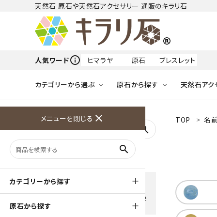
天然石 原石や天然石アクセサリー 通販のキラリ石
info_outline
人気ワード
ヒマラヤ
原石
ブレスレット
カテゴリーから選ぶ
原石から探す
天然石アク
フリーワードから探す
close
メニューを閉じる
TOP
名
アクアマリン
search
天然石 原石
天然石
ア行
search
アマゾナイト
原石
ループタイ
ペンダント
誕生石
ワイヤーアクセサリー
天然石
ハ行
オパール
豊富な決済方法
カテゴリーから探す
クレジットカード・PayPay ・
天然石 ブローチ
和小物
ガーネット
Amzon Payなどお好きな 決
原石から探す
済方法を選択できます