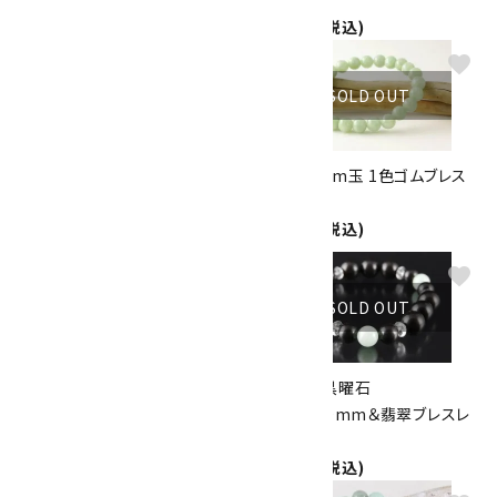
9,500円(税込)
レット
7,500円(税込)
favorite
favorite
SOLD OUT
SOLD OUT
アマゾナイト＆本翡翠＆ローズ
本翡翠8mm玉 1色ゴムブレス
クォーツハート ブレスレット
レット
7,100円(税込)
4,500円(税込)
favorite
favorite
SOLD OUT
SOLD OUT
水晶＆本翡翠＆スモーキークォ
和田峠産黒曜石
ーツ ブレスレット
8mm×10mm＆翡翠ブレスレ
3,300円(税込)
ット
9,000円(税込)