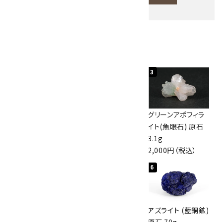
人気ランキング
キーワード
1
2
3
カテゴリー
佐渡の赤玉石 原石
ボルダーオパール
グリーンアポフィラ
磨き 128g
原石 40.4g
イト(魚眼石) 原石
3,000円（税込）
4,000円（税込）
3.1g
2,000円（税込）
検索する
4
5
6
アポフィライト (魚
桜瑪瑙 丸玉
アズライト (藍銅鉱)
眼石) 原石 56g
47mm
原石 70g