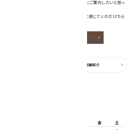
素敵な色や模様が魅力的な天然石を お客様にご案内したいと思っ
ております。
天然石アクセサリーと原石をより身近なものに感じていただけたら
嬉しいです。
詳しく見る
よくある質問
実店舗紹介
公式ブログ
2026年8月
日
月
火
水
木
金
土