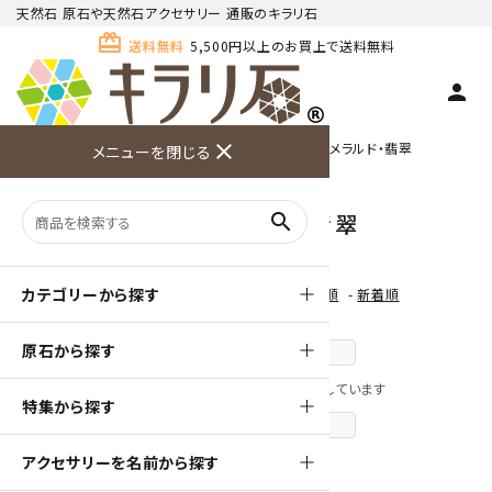
天然石 原石や天然石アクセサリー 通販のキラリ石
card_giftcard
送料無料
5,500円以上のお買上で送料無料
person
TOP
誕生石からアクセサリーを探す
close
5月 エメラルド・翡翠
メニューを閉じる
商品検索
カート(
0
)
お問い合
利用ガイ
メニュー
わせ
ド
5月 エメラルド・翡翠
search
カテゴリーから探す
[ 並び順を変更 ]
-
おすすめ順
-
価格順
-
新着順
原石から探す
前のページへ
全 [82] 商品中 [41-80] 商品を表示しています
特集から探す
次のページへ
アクセサリーを名前から探す