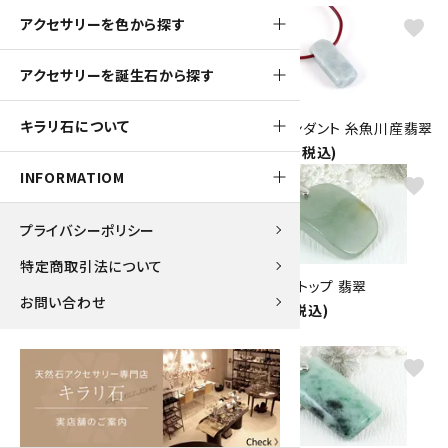
アクセサリーを色から探す
favorite
favorite
アクセサリーを誕生石から探す
キラリ石について
天然石ペンダント 糸魚川産翡翠
天然石ペンダント 糸魚川産翡翠
18,000円(税込)
15,000円(税込)
INFORMATIOM
favorite
favorite
プライバシーポリシー
特定商取引法について
ペンダントトップ 糸魚川産翡翠
ペンダントトップ 翡翠
お問い合わせ
勾玉
4,200円(税込)
11,000円(税込)
favorite
favorite