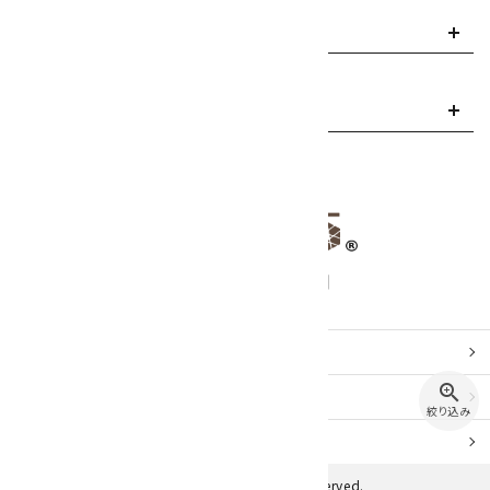
ご利用案内
info
お問い合わせ
mail
お問い合わせ
zoom_in
特定商取引
法表示
絞り込み
プライバシーポリシー
© 2026 キラリ石. All rights Reserved.