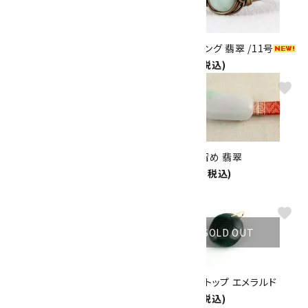
ペンダントトップ 翡翠・龍彫り
ワイヤーリング 翡翠 /11号
13,000円(税込)
1,300円(税込)
favorite
favorite
天然石羽織紐兼ブレスレット ジ
天然石帯留め 翡翠
ェイド×アベンチュリン×水晶
13,000円(税込)
2,160円(税込)
favorite
favorite
SOLD OUT
SOLD OUT
エメラルド・グラデーション ネッ
ペンダントトップ エメラルド
クレス
8,600円(税込)