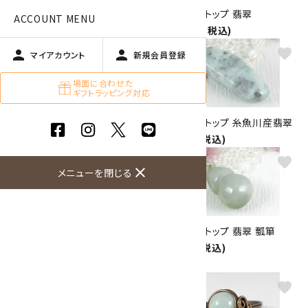
ペンダントトップ 翡翠
ペンダントトップ 翡翠
ACCOUNT MENU
9,900円(税込)
13,000円(税込)
favorite
favorite
person
person
マイアカウント
新規会員登録
場面に合わせた
ギフトラッピング対応
ペンダントトップ 翡翠
ペンダントトップ 糸魚川産翡翠
7,800円(税込)
9,000円(税込)
favorite
favorite
close
メニューを閉じる
ペンダントトップ ラベンダー入
ペンダントトップ 翡翠 瓢箪
り糸魚川産翡翠
1,760円(税込)
19,000円(税込)
favorite
favorite