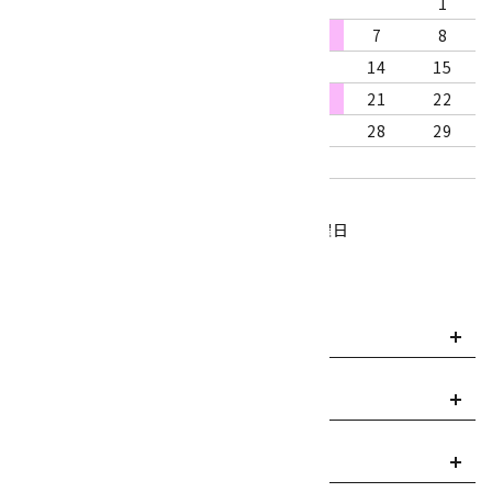
1
2
3
4
5
6
7
8
9
10
11
12
13
14
15
16
17
18
19
20
21
22
23
24
25
26
27
28
29
30
31
営業時間：10:00～18:00
定休日：水曜日、第1・3木曜日
■
・・・休業日
お支払い方法について
payment
送料・配送について
local_shipping
返品について
replay