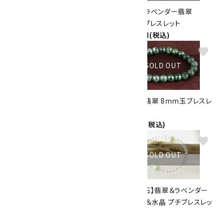
本翡翠15mm玉 ブレスレット
糸魚川産 ラベンダー翡翠
32,400円(税込)
10mm玉ブレスレット
150,000円(税込)
favorite
favorite
SOLD OUT
SOLD OUT
糸魚川産 翡翠 8mm玉ブレスレ
糸魚川産 翡翠 8mm玉ブレスレ
ット
ット
55,000円(税込)
60,000円(税込)
favorite
favorite
SOLD OUT
SOLD OUT
糸魚川産翡翠&ルチルクォーツ
【5月誕生石】翡翠＆ラベンダー
ブレスレット
アメジスト＆水晶 プチブレスレッ
22,000円(税込)
ト