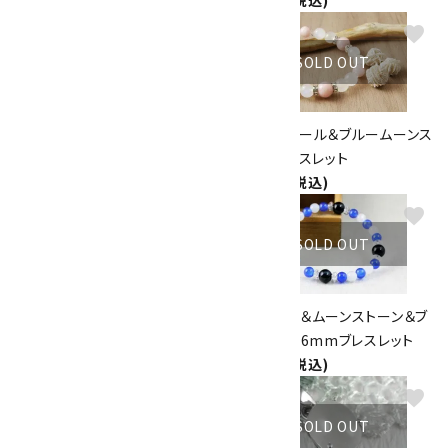
favorite
favorite
SOLD OUT
SOLD OUT
ワイヤーペンダントトップ ～ロ
ピンクオパール＆ブルームーンス
ードナイト～
トーン ブレスレット
2,980円(税込)
7,550円(税込)
favorite
favorite
SOLD OUT
SOLD OUT
ムーンストーン＆サンストーン＆
ホークアイ＆ムーンストーン＆ブ
ローズクォーツ ブレスレット
ルーメノウ 6mmブレスレット
4,400円(税込)
2,600円(税込)
favorite
favorite
SOLD OUT
SOLD OUT