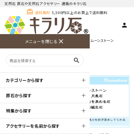
天然石 原石や天然石アクセサリー 通販のキラリ石
card_giftcard
送料無料
5,500円以上のお買上で送料無料
person
TOP
名前からアクセサリーを探す
close
マ行
ムーンストーン
メニューを閉じる
商品検索
カート(
0
)
お問い合
利用ガイ
メニュー
わせ
ド
ムーンストーン
search
カテゴリーから探す
原石から探す
特集から探す
アクセサリーを名前から探す