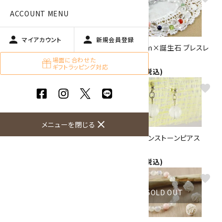
ACCOUNT MENU
person
person
マイアカウント
新規会員登録
ペンダントトップ グレームーンス
水晶10mm×誕生石 ブレスレ
トーン
ット
場面に合わせた
ギフトラッピング対応
2,200円(税込)
3,200円(税込)
favorite
favorite
close
メニューを閉じる
ムーンストーン12mm玉ブレス
ブルームーンストーンピアス
レット
一粒
14,000円(税込)
1,700円(税込)
favorite
favorite
SOLD OUT