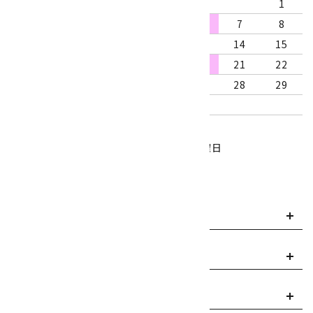
1
2
3
4
5
6
7
8
9
10
11
12
13
14
15
16
17
18
19
20
21
22
23
24
25
26
27
28
29
30
31
営業時間：10:00～18:00
定休日：水曜日、第1・3木曜日
■
・・・休業日
お支払い方法について
payment
送料・配送について
local_shipping
返品について
replay