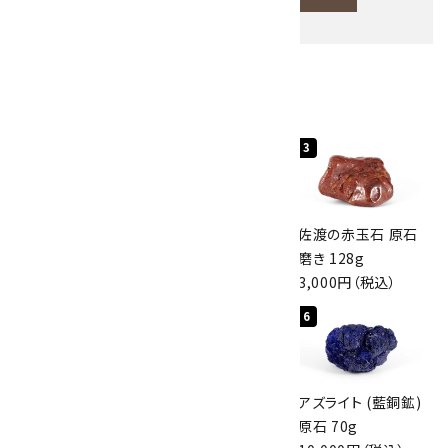
人気ランキング
キーワード
1
2
3
カテゴリー
桜瑪瑙 丸玉
ボルダーオパール
佐渡の赤玉石 原石
47mm
原石 40.4g
磨き 128g
3,800円（税込）
4,000円（税込）
3,000円（税込）
4
5
6
検索する
アポフィライト (魚
グリーンアポフィラ
アズライト (藍銅鉱)
眼石) 原石 56g
イト(魚眼石) 原石
原石 70g