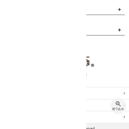
ご利用案内
info
お問い合わせ
mail
お問い合わせ
zoom_in
特定商取引
法表示
絞り込み
プライバシーポリシー
© 2026 キラリ石. All rights Reserved.