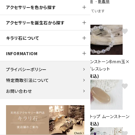
[ 並び順を変更 ]
-
おすすめ順
-
価格順
-
新着順
アクセサリーを色から探す
全 [23] 商品中 [1-23] 商品を表示しています
アクセサリーを誕生石から探す
favorite
favorite
キラリ石について
INFORMATIOM
アクアマリン＆カイヤナイトブレ
ブルームーンストーン8mm玉×
スレット
水晶平玉ブレスレット
プライバシーポリシー
5,300円(税込)
9,500円(税込)
特定商取引法について
favorite
favorite
お問い合わせ
ペンダントトップ ムーンストーン
ペンダントトップ ムーンストーン
3,500円(税込)
2,700円(税込)
favorite
favorite