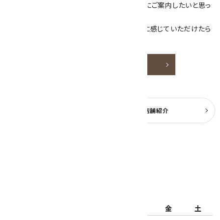
素敵な色や模様が魅力的な天然石を お客様にご案内したいと思っ
ております。
天然石アクセサリーと原石をより身近なものに感じていただけたら
嬉しいです。
詳しく見る
よくある質問
実店舗紹介
公式ブログ
2026年8月
日
月
火
水
木
金
土