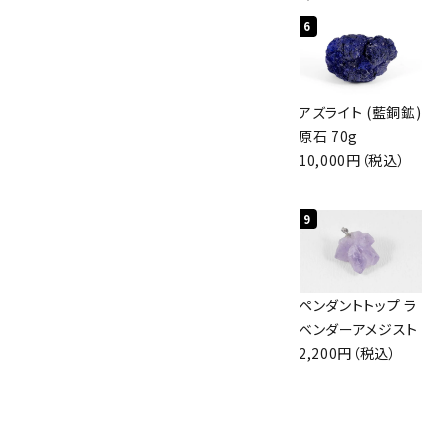
4
5
6
検索する
アポフィライト (魚
グリーンアポフィラ
アズライト (藍銅鉱)
眼石) 原石 56g
イト(魚眼石) 原石
原石 70g
3,000円（税込）
3.1g
10,000円（税込）
2,000円（税込）
7
8
9
アズライト (藍銅鉱)
ボルダーオパール
ペンダントトップ ラ
原石 87g
原石 36.5g
ベンダーアメジスト
2,900円（税込）
3,650円（税込）
2,200円（税込）
10