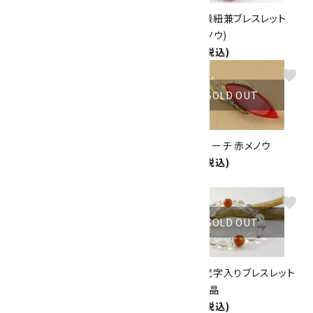
赤メノウ 8mm ネックレス
天然石羽織紐兼ブレスレット
3,000円(税込)
赤瑪瑙(メノウ)
1,800円(税込)
favorite
favorite
SOLD OUT
SOLD OUT
天然石ペンダント 赤メノウ勾玉
天然石ブローチ 赤メノウ
型
4,400円(税込)
2,200円(税込)
favorite
favorite
SOLD OUT
SOLD OUT
アクアマリン＆ローズクォーツ
干支守護梵字入りブレスレット
（メノウ） ブレスレット
メノウ×水晶
5,000円(税込)
3,800円(税込)