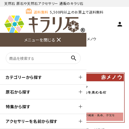
天然石 原石や天然石アクセサリー 通販のキラリ石
card_giftcard
送料無料
5,500円以上のお買上で送料無料
person
TOP
名前からアクセサリーを探す
close
マ行
メノウ
メニューを閉じる
商品検索
カート(
0
)
お問い合
利用ガイ
メニュー
わせ
ド
メノウ
search
カテゴリーから探す
原石から探す
特集から探す
アクセサリーを名前から探す