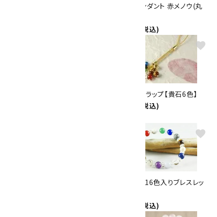
天然石帯留め 赤瑪瑙(小判型)
天然石ペンダント 赤メノウ(丸
2,600円(税込)
型)
1,760円(税込)
favorite
favorite
天然石ブローチ 赤メノウ リーフ
六瓢箪ストラップ【貴石6色】
型
1,000円(税込)
4,400円(税込)
favorite
favorite
メノウピアス 一粒
8mm貴石16色入りブレスレッ
840円(税込)
ト
2,300円(税込)