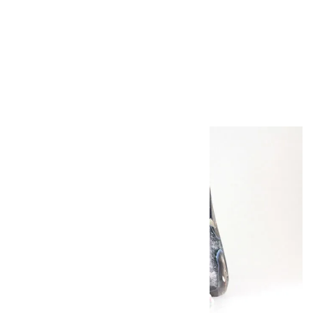
アポフィライト (魚
眼石) 原石 39.6g
2,000円（税込）