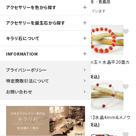
[ 並び順を変更 ]
-
おすすめ順
-
価格順
-
新着順
アクセサリーを色から探す
全 [25] 商品中 [1-25] 商品を表示しています
アクセサリーを誕生石から探す
favorite
favorite
キラリ石について
INFORMATIOM
メノウ8mm玉×水晶平玉ブレ
メノウ8mm玉×水晶平20面カ
スレット
ット
プライバシーポリシー
2,100円(税込)
2,500円(税込)
特定商取引法について
favorite
favorite
お問い合わせ
メノウ8mm玉1色ブレスレット
【プチブレス】水晶4mm&メノウ
2,100円(税込)
1,700円(税込)
favorite
favorite