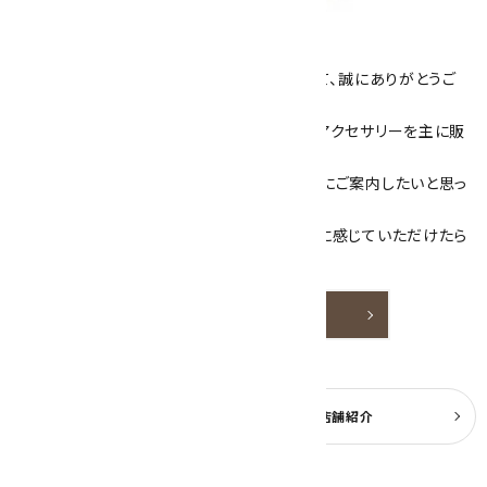
キラリ石について
数あるショップより、当店にお越し下さいまして、誠にありがとうご
ざいます！
当サイトは、天然石原石や天然石を使用したアクセサリーを主に販
売しています。
素敵な色や模様が魅力的な天然石を お客様にご案内したいと思っ
ております。
天然石アクセサリーと原石をより身近なものに感じていただけたら
嬉しいです。
詳しく見る
よくある質問
実店舗紹介
公式ブログ