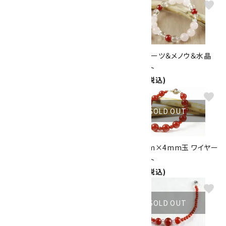
favorite
favorite
水晶７mm玉×貴石12色 ブレ
ローズクォーツ＆メノウ＆水晶
スレット
ブレスレット
2,100円(税込)
2,300円(税込)
favorite
favorite
SOLD OUT
ローズクォーツハート×メノウ
メノウ8mm×4mm玉 ワイヤー
6mm ブレスレット
ブレスレット
2,300円(税込)
2,100円(税込)
favorite
favorite
SOLD OUT
SOLD OUT