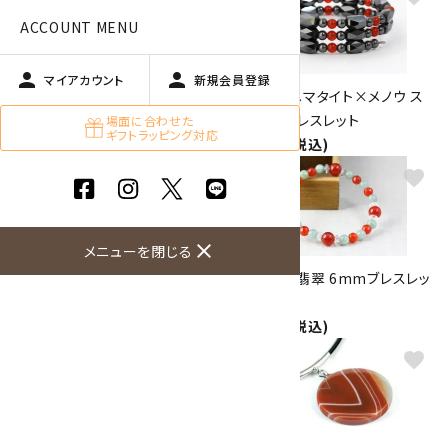
ACCOUNT MENU
person
person
マイアカウント
新規会員登録
【プチブレス】ローズクォーツリ
磁気入りヘマタイト×メノウ ス
ボン＆メノウ
パイラルブレスレット
場面に合わせた
ギフトラッピング対応
1,800円(税込)
1,260円(税込)
favorite
favorite
close
メニューを閉じる
天然石プレートペンダント
赤メノウ＆翡翠 6mmブレスレッ
1,800円(税込)
ト
2,800円(税込)
favorite
favorite