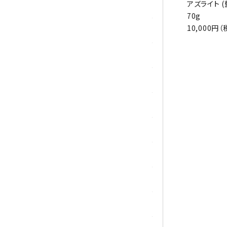
アズライト (
シトリン
70g
10,000円（
ジャスパー
水晶
スピネル
スモーキークォーツ
セレスタイト
ソーダライト
ターコイズ (トルコ石)
タイガーアイ/ホークアイ