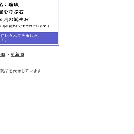
ーズ
クンツァイト
ポイント 特集
水晶
Black
勾玉 特集
ト
ソーダライト
Mix
石言葉辞典
トルマリン
格順
-
新着順
ール
ブラッドストーン
3月 Mar
4月 Ap
41] 商品を表示しています
ァイト
ボツワナアゲート
7月 Jul
8月 A
ト
ユナカイト
11月 Nov
12月 
ーツ
ルビー
石