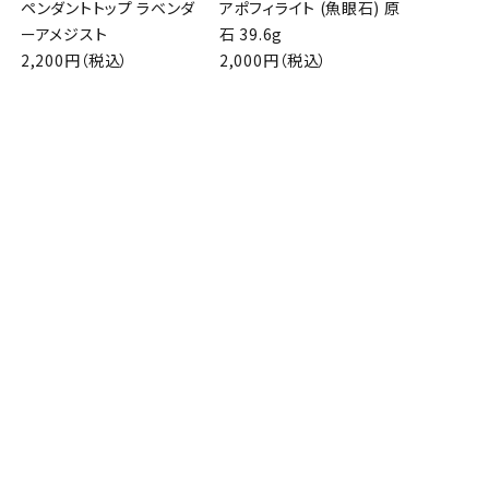
ペンダントトップ ラベンダ
アポフィライト (魚眼石) 原
ーアメジスト
石 39.6g
2,200円（税込）
2,000円（税込）