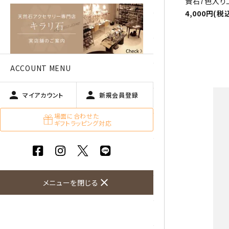
アベチュリン
貴石7色入り
4,000円(税
アマゾナイト
アメジスト
ACCOUNT MENU
アラゴナイト
person
person
マイアカウント
新規会員登録
エメラルド
場面に合わせた
ギフトラッピング対応
オパール
オブシディアン（黒曜石/十勝
石）
close
メニューを閉じる
ガーデンクォーツ
カーネリアン