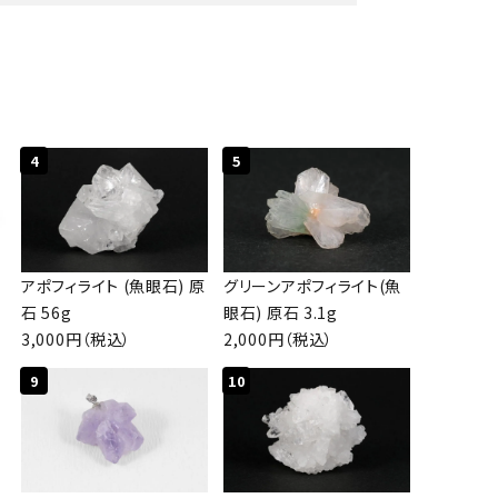
close
4
5
アポフィライト (魚眼石) 原
グリーンアポフィライト(魚
石 56g
眼石) 原石 3.1g
3,000円（税込）
2,000円（税込）
9
10