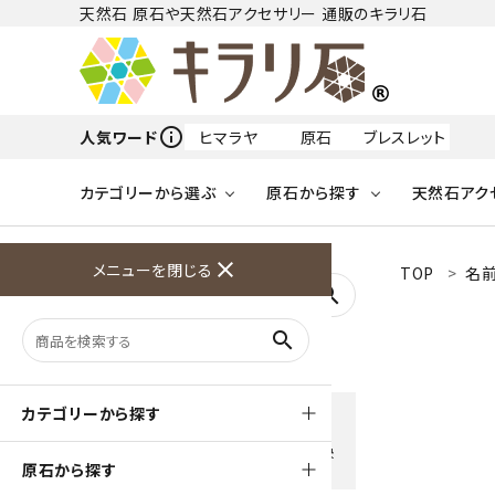
天然石 原石や天然石アクセサリー 通販のキラリ石
info_outline
人気ワード
ヒマラヤ
原石
ブレスレット
カテゴリーから選ぶ
原石から探す
天然石アク
フリーワードから探す
close
メニューを閉じる
TOP
名
アクアマリン
search
天然石 原石
天然石
ア行
search
アマゾナイト
原石
ループタイ
ペンダント
誕生石
ワイヤーアクセサリー
天然石
ハ行
オパール
豊富な決済方法
カテゴリーから探す
クレジットカード・PayPay ・
天然石 ブローチ
和小物
ガーネット
Amzon Payなどお好きな 決
原石から探す
済方法を選択できます