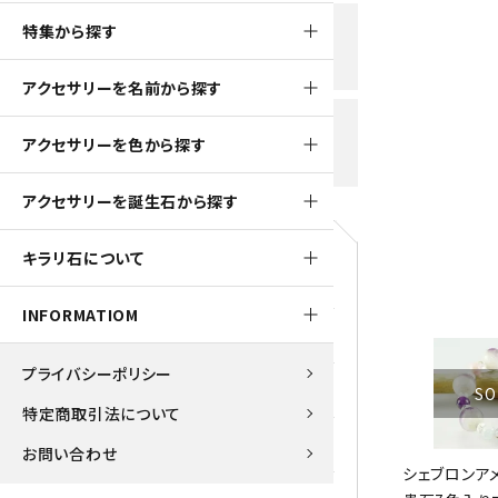
黒水晶
特集から探す
新規会員登録で
大きいサイズの原石
国産 
500ptプレゼント
K2ブルー
アクセサリーを名前から探す
たまご形 特集
ピラミ
スピネル / パーガサイト
送料全国一律700円
アクセサリーを色から探す
5,500円(税込)以上ご購入で
美石 特集
ルース
送料無料
ターコイズ (トルコ石)
アクセサリーを誕生石から探す
パイライト
1月 Ja
キラリ石について
原石
ブルーレースアゲート
5月 Ma
INFORMATIOM
マラカイト
アクアマリン
9月 Se
プライバシーポリシー
ラピスラズリ
アゲート
SO
特定商取引法について
ローズクォーツ
アズライト
お問い合わせ
シェブロンア