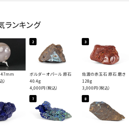
気ランキング
ワード
2
3
ゴリー
 47mm
ボルダーオパール 原石
佐渡の赤玉石 原石 磨き
税込）
40.4g
128g
4,000円（税込）
3,000円（税込）
検索する
7
8