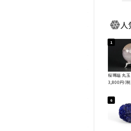
ガーネット
化石（フォッシル）
人
キー
カルサイト
1
菊花石
カテ
黒水晶
桜瑪瑙 丸玉
クリソコラ
3,800円（
クリソプレーズ
6
クンツァイト
K2ブルー