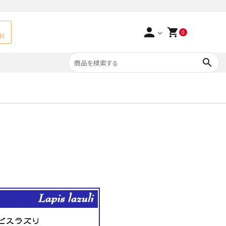
person
shopping_cart
0
料
search
よくあるご質問
アベチュリン
実店舗情報
天然石ペンダント
サ行
タ行
ト
エメラルド
つまみ細工×天然石
ラ行
ォーツ
カーネリアン
多用途天然石
菊花石
Yellow