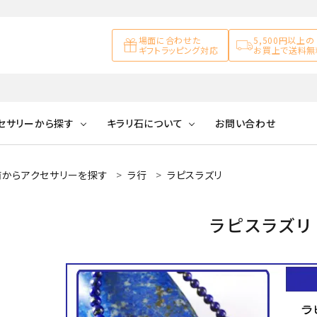
場面に合わせた
5,500円以上の
ギフトラッピング対応
お買上で送料無
セサリーから探す
キラリ石について
お問い合わせ
前からアクセサリーを探す
ラ行
ラピスラズリ
アズライト
キラリ石について
お客様の声
アゲート
ブレスレット
天然石ループタイ
カ行
アメジスト
キラリ石ポイントに
公式ブログ
アラゴナイ
ラピスラズリ
ついて
ネックレス
天然石ピアス
マ行
オブシディアン
ガーデンク
天然石置き飾り
化石
カルサイト
Blue
Pink