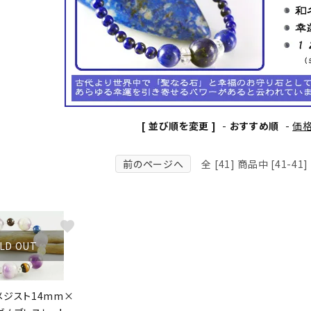
クリソコラ
クリソプレ
原石/アクセサリー
丸玉 特集
シトリン
ジャスパー
White
Green
ッド型 特集
ハート形 特集
スモーキークォーツ
セレスタイ
Gray
Brown
 特集
鉱物解説
タイガーアイ/ホークアイ
トパーズ
[ 並び順を変更 ]
-
おすすめ順
-
価
翡翠
ピンクオパ
n
2月 Feb
前のページへ
全 [41] 商品中 [41-
フローライト
ヘミモルフ
y
6月 Jun
ムーンストーン
モスアゲー
p
10月 Oct
favorite
ラブラドライト
ルチルクォ
LD OUT
ロードクロサイト
その他天然
メジスト14mm×