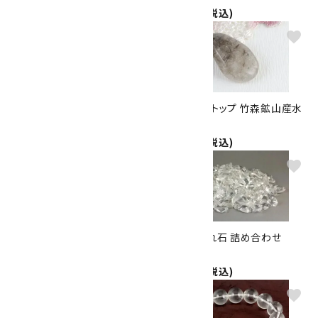
8,500円(税込)
1,260円(税込)
favorite
favorite
水晶 14mm玉 ペンダント
ペンダントトップ 竹森鉱山産水
1,320円(税込)
晶
6,600円(税込)
favorite
favorite
ワイヤーリング 水晶 /10号
水晶 さざれ石 詰め合わせ
1,100円(税込)
500g
4,000円(税込)
favorite
favorite