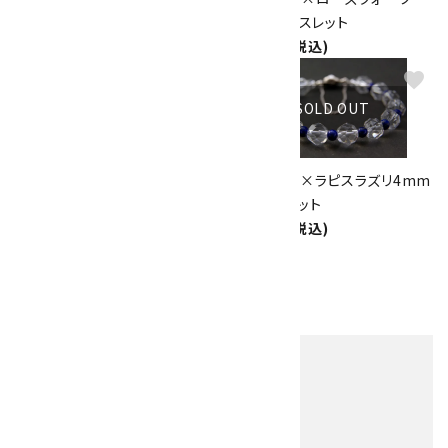
ブレスレット
8mm ブレスレット
6,900円(税込)
2,500円(税込)
favorite
favorite
SOLD OUT
SOLD OUT
水晶6mm玉×トルマリンブレス
水晶キリコ×ラピスラズリ4mm
レット
玉ブレスレット
2,600円(税込)
2,600円(税込)
1
2
>
全66件
他の商品を探す
キーワード