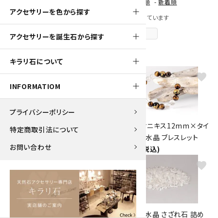
[ 並び順を変更 ]
-
おすすめ順
-
価格順
-
新着順
アクセサリーを色から探す
全 [66] 商品中 [1-40] 商品を表示しています
次のページへ
アクセサリーを誕生石から探す
キラリ石について
favorite
favorite
INFORMATIOM
プライバシーポリシー
水晶16mm玉 ブレスレット
四神彫りオニキス12mm×タイ
特定商取引法について
9,800円(税込)
ガーアイ×水晶 ブレスレット
お問い合わせ
5,500円(税込)
favorite
favorite
四神彫りオニキス12mm×スモ
マニカラン水晶 さざれ石 詰め