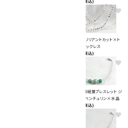
2,400円(税込)
favorite
favorite
水晶8mm×4mm玉 ワイヤー
水晶8面ブリリアントカット×ト
ブレスレット
ルマリン ネックレス
2,100円(税込)
9,000円(税込)
favorite
favorite
スモーキークォーツ×水晶(ナツ
天然石羽織紐兼ブレスレット ジ
メ型) ネックレス
ェイド×アベンチュリン×水晶
5,000円(税込)
2,160円(税込)
favorite
favorite