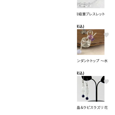
天然石羽織紐兼ブレスレット カ
天然石羽織紐兼ブレスレット
ーネリアン×水晶
水晶
1,800円(税込)
1,800円(税込)
favorite
favorite
ワイヤーペンダントトップ ～水
ワイヤーペンダントトップ ～水
晶～
晶～
2,800円(税込)
2,700円(税込)
favorite
favorite
水晶平玉カット×トルマリン ネ
クラック水晶＆ラピスラズリ 花
ックレス
ピアス