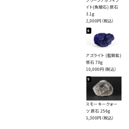
磨き 128g
原石 40.4g
イト(魚眼石) 原石
3,000円（税込）
4,000円（税込）
3.1g
2,000円（税込）
検索する
4
5
6
アポフィライト (魚
桜瑪瑙 丸玉
アズライト (藍銅鉱)
眼石) 原石 56g
47mm
原石 70g
3,000円（税込）
3,800円（税込）
10,000円（税込）
7
8
9
ボルダーオパール
アポフィライト (魚
スモーキークォー
原石 36.5g
眼石) 原石 39.6g
ツ 原石 256g
3,650円（税込）
2,000円（税込）
6,300円（税込）
10