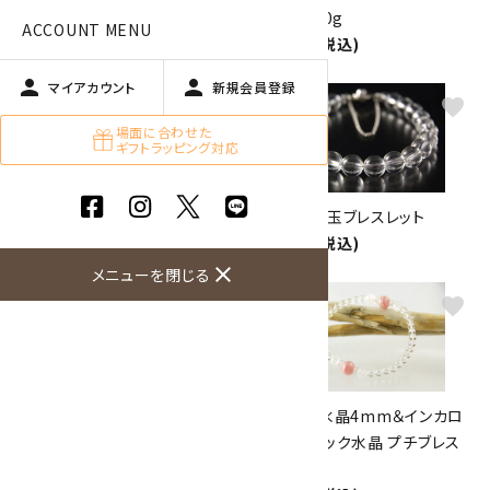
ーキークォーツ×水晶 ブレスレ
合わせ 200g
ACCOUNT MENU
ット
1,500円(税込)
5,500円(税込)
person
person
マイアカウント
新規会員登録
favorite
favorite
場面に合わせた
ギフトラッピング対応
水晶8mm玉×水晶平玉ブレス
水晶7mm玉ブレスレット
レット
2,000円(税込)
2,100円(税込)
close
メニューを閉じる
favorite
favorite
アメジスト6mm玉×水晶4mm
【恋愛運】水晶4mm＆インカロ
玉ブレスレット
ーズ&クラック水晶 プチブレス
2,800円(税込)
レット