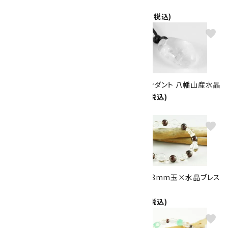
晶
ット
6,500円(税込)
11,000円(税込)
favorite
favorite
右螺旋水晶14mm玉 ブレスレ
天然石ペンダント 八幡山産水晶
ット
7,000円(税込)
11,000円(税込)
favorite
favorite
水晶 さざれ石 詰め合わせ
ガーネット8mm玉×水晶ブレス
200g
レット
1,300円(税込)
2,500円(税込)
favorite
favorite