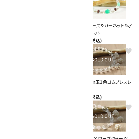
ラピスラズリ＆ターコイズ【12月
クリソプレーズ＆ガーネット＆水
誕生石】 ブレスレット
晶 ブレスレット
4,500円(税込)
3,150円(税込)
favorite
favorite
SOLD OUT
ターコイズ＆ヘマタイト＆水晶ブ
水晶10mm玉1色ゴムブレスレ
レスレット
ット
4,800円(税込)
3,000円(税込)
favorite
favorite
SOLD OUT
SOLD OUT
梵字玉入り水晶１３mm玉 ゴム
水晶ナツメ×ローズクォーツ