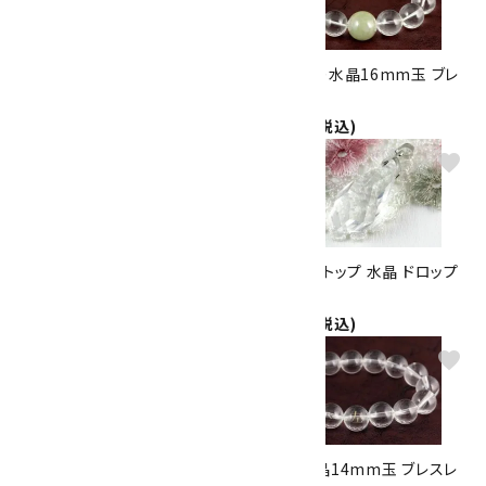
水晶 極小さざれ石 詰め合わせ
本翡翠入り水晶16mm玉 ブレ
500g
スレット
1,980円(税込)
9,000円(税込)
favorite
favorite
ペンダントトップ 水晶カット 五
ペンダントトップ 水晶 ドロップ
角形
カット
1,650円(税込)
1,650円(税込)
favorite
favorite
ペンダントトップ 乙女鉱山産水
左螺旋水晶14mm玉 ブレスレ