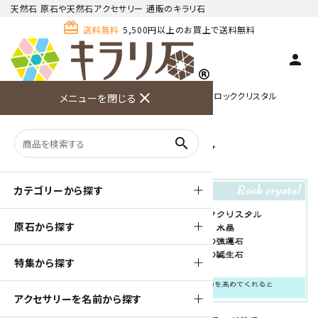
天然石 原石や天然石アクセサリー 通販のキラリ石
card_giftcard
送料無料
5,500円以上のお買上で送料無料
person
TOP
名前からアクセサリーを探す
close
ラ行
ロッククリスタル
メニューを閉じる
商品検索
カート(
0
)
お問い合
利用ガイ
メニュー
わせ
ド
ロッククリスタル
search
カテゴリーから探す
原石から探す
特集から探す
アクセサリーを名前から探す