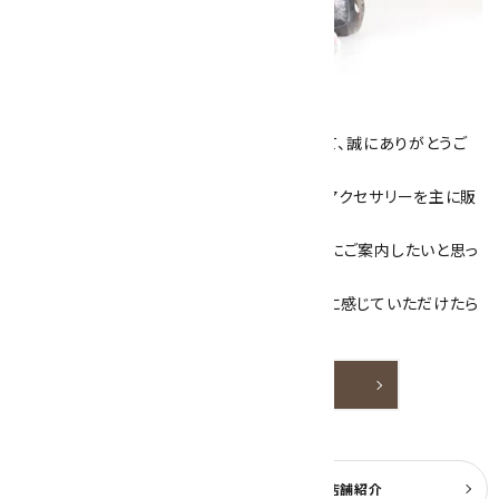
キラリ石について
数あるショップより、当店にお越し下さいまして、誠にありがとうご
ざいます！
当サイトは、天然石原石や天然石を使用したアクセサリーを主に販
売しています。
素敵な色や模様が魅力的な天然石を お客様にご案内したいと思っ
ております。
天然石アクセサリーと原石をより身近なものに感じていただけたら
嬉しいです。
詳しく見る
よくある質問
実店舗紹介