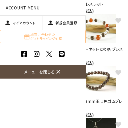
晶 ブレスレット
面カット ブレスレット
ACCOUNT MENU
3,150円(税込)
2,800円(税込)
favorite
favorite
person
person
マイアカウント
新規会員登録
場面に合わせた
ギフトラッピング対応
貴石23色8mm玉ブレスレット
メノウ＆ガーネット＆水晶 ブレス
レット
2,800円(税込)
2,500円(税込)
close
メニューを閉じる
favorite
favorite
【プチブレス】水晶4mm&ガー
ガーネット8mm玉 1色ゴムブレ
ネット
スレット
1,700円(税込)
2,500円(税込)
favorite
favorite