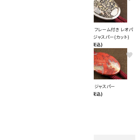
ジャスパー＆オニキスブレスレッ
ループタイ フレーム付き レオパ
ト
ードスキンジャスパー(カット)
2,500円(税込)
8,000円(税込)
favorite
favorite
ループタイ 金色フレーム付き ジ
ループタイ ジャスパー
ャスパー(カット)
5,500円(税込)
8,000円(税込)
1
2
…
4
>
全124件