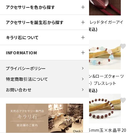
アクセサリーを色から探す
ペンダントトップ レッドジャスパ
ループタイ レッドタイガーアイ
アクセサリーを誕生石から探す
ー
5,000円(税込)
1,700円(税込)
キラリ石について
favorite
favorite
INFORMATIOM
プライバシーポリシー
ガーネット8mm玉×水晶ブレス
アクアマリン＆ローズクォーツ
特定商取引法について
レット
（ガーネット） ブレスレット
お問い合わせ
2,500円(税込)
5,000円(税込)
favorite
favorite
クリソプレーズ＆ガーネット＆水
ガーネット6mm玉×水晶平20