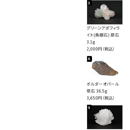
1
2
3
カテゴリー
佐渡の赤玉石 原石
ボルダーオパール
グリーンアポフィラ
磨き 128g
原石 40.4g
イト(魚眼石) 原石
3,000円（税込）
4,000円（税込）
3.1g
2,000円（税込）
検索する
4
5
6
桜瑪瑙 丸玉
アポフィライト (魚
ボルダーオパール
47mm
眼石) 原石 56g
原石 36.5g
3,800円（税込）
3,000円（税込）
3,650円（税込）
7
8
9