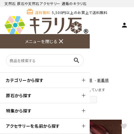
天然石 原石や天然石アクセサリー 通販のキラリ石
card_giftcard
送料無料
5,500円以上のお買上で送料無料
person
TOP
色から探す
赤
close
メニューを閉じる
商品検索
カート(
0
)
お問い合
利用ガイ
メニュー
わせ
ド
赤
search
カテゴリーから探す
[ 並び順を変更 ]
-
おすすめ順
-
価格順
-
新着順
全 [124] 商品中 [1-40] 商品を表示しています
原石から探す
次のページへ
特集から探す
favorite
favorite
アクセサリーを名前から探す