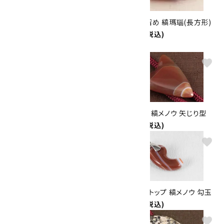
天然石ブローチ 縞メノウ(小判
天然石帯留め 縞瑪瑙(長方形)
型)
2,600円(税込)
2,400円(税込)
favorite
favorite
ループタイ 縞メノウ(カット)
ループタイ 縞メノウ 矢じり型
6,500円(税込)
5,000円(税込)
favorite
favorite
ペンダントトップ 赤メノウ
ペンダントトップ 縞メノウ 勾玉
1,980円(税込)
1,650円(税込)
favorite
favorite