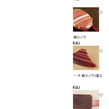
2,600円(税込)
favorite
favorite
天然石帯留め 縞瑪瑙(小判型)
ループタイ 縞メノウ
2,600円(税込)
6,300円(税込)
favorite
favorite
天然石ブローチ兼ペンダント 縞
天然石ブローチ 縞メノウ(富士
メノウ
山)
4,500円(税込)
2,400円(税込)
favorite
favorite