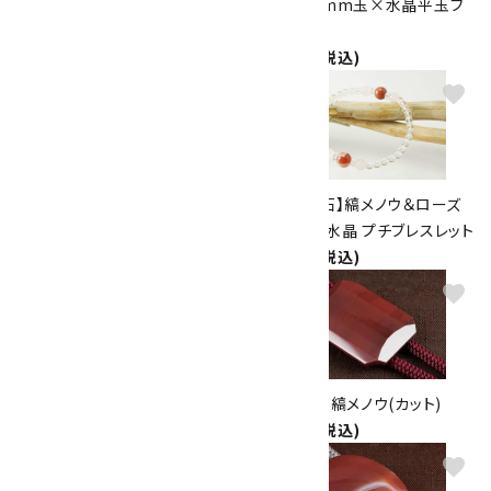
水晶10mm×誕生石 ブレスレ
縞メノウ8mm玉×水晶平玉ブ
ット
レスレット
3,200円(税込)
2,100円(税込)
favorite
favorite
水晶＆縞メノウ＆ローズクォーツ
【8月誕生石】縞メノウ＆ローズ
ブレスレット
クォーツ＆水晶 プチブレスレット
2,300円(税込)
1,800円(税込)
favorite
favorite
ループタイ 縞メノウ
ループタイ 縞メノウ(カット)
5,500円(税込)
6,500円(税込)
favorite
favorite