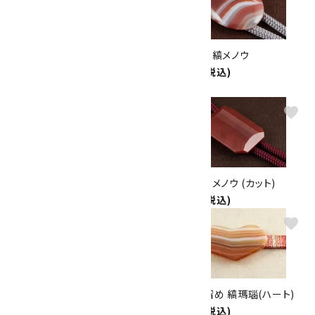
ループタイ フレーム付き 縞メノ
ループタイ 縞メノウ
ウ
5,500円(税込)
7,000円(税込)
favorite
favorite
ループタイ 縞メノウ(カット)
ループタイ メノウ (カット)
6,500円(税込)
6,500円(税込)
favorite
favorite
縞メノウ＆ブルーレースアゲート
天然石帯留め 縞瑪瑙(ハート)
＆マラカイト 6mmブレスレット
2,600円(税込)