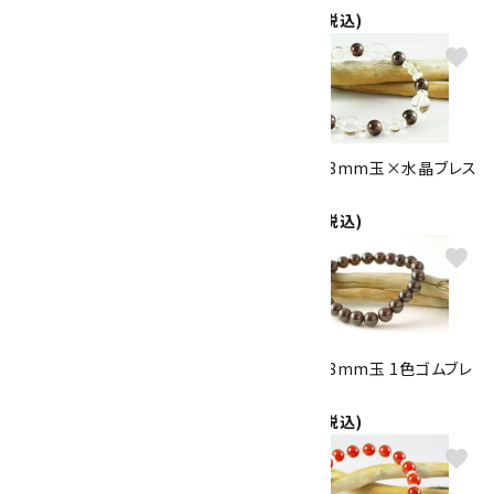
2,300円(税込)
2,400円(税込)
favorite
favorite
天然石ブローチ 縞メノウ(小判
ガーネット8mm玉×水晶ブレス
型)
レット
2,400円(税込)
2,500円(税込)
favorite
favorite
メノウ＆ガーネット＆水晶 ブレス
ガーネット8mm玉 1色ゴムブレ
レット
スレット
2,500円(税込)
2,500円(税込)
favorite
favorite