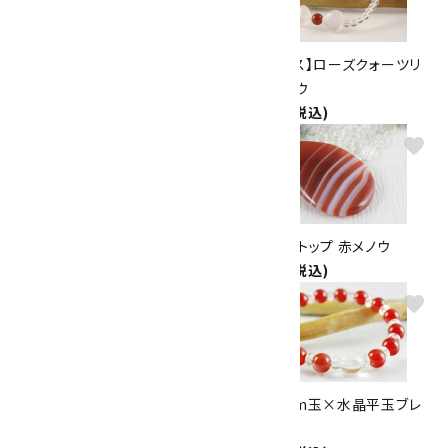
【8月誕生石】縞メノウ＆ローズ
【プチブレス】ローズクォーツリ
クォーツ＆水晶 プチブレスレット
ボン＆メノウ
1,800円(税込)
1,800円(税込)
favorite
favorite
天然石プレートペンダント
ペンダントトップ 赤メノウ
1,800円(税込)
1,980円(税込)
favorite
favorite
縞メノウ8mm玉×水晶平玉ブ
メノウ8mm玉×水晶平玉ブレ
レスレット
スレット