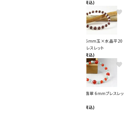
2,600円(税込)
2,600円(税込)
favorite
favorite
天然石帯留め 赤瑪瑙(小判型)
ガーネット6mm玉×水晶平20
2,600円(税込)
面カット ブレスレット
2,800円(税込)
favorite
favorite
貴石23色8mm玉ブレスレット
赤メノウ＆翡翠 6mmブレスレッ
ト
2,800円(税込)
2,800円(税込)
1
2
…
4
>
全124件