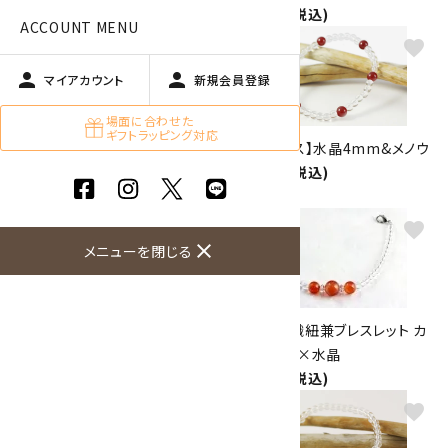
1,700円(税込)
ACCOUNT MENU
favorite
favorite
person
person
マイアカウント
新規会員登録
場面に合わせた
ギフトラッピング対応
【プチブレス】水晶4mm&ガー
【プチブレス】水晶4mm&メノウ
ネット
1,700円(税込)
1,700円(税込)
favorite
favorite
close
メニューを閉じる
天然石ペンダント 赤メノウ(丸
天然石羽織紐兼ブレスレット カ
型)
ーネリアン×水晶
1,760円(税込)
1,800円(税込)
favorite
favorite