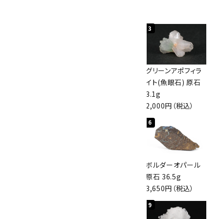
人気ランキング
キーワード
1
2
3
カテゴリー
佐渡の赤玉石 原石
ボルダーオパール
グリーンアポフィラ
磨き 128g
原石 40.4g
イト(魚眼石) 原石
3,000円（税込）
4,000円（税込）
3.1g
2,000円（税込）
検索する
4
5
6
桜瑪瑙 丸玉
アポフィライト (魚
ボルダーオパール
47mm
眼石) 原石 56g
原石 36.5g
3,800円（税込）
3,000円（税込）
3,650円（税込）
7
8
9