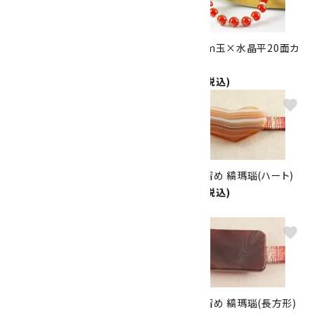
ジャスパー＆オニキスブレスレッ
メノウ8mm玉×水晶平20面カ
ト
ット
2,500円(税込)
2,500円(税込)
favorite
favorite
縞メノウ＆ブルーレースアゲート
天然石帯留め 縞瑪瑙(ハート)
＆マラカイト 6mmブレスレット
2,600円(税込)
2,600円(税込)
favorite
favorite
天然石帯留め 縞瑪瑙(小判型)
天然石帯留め 縞瑪瑙(長方形)