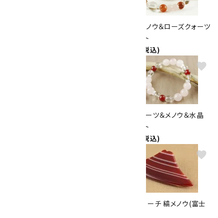
天然石ペンダント ルビーインゾ
水晶＆縞メノウ＆ローズクォーツ
イサイト
ブレスレット
2,200円(税込)
2,300円(税込)
favorite
favorite
8mm貴石16色入りブレスレッ
ローズクォーツ＆メノウ＆水晶
ト
ブレスレット
2,300円(税込)
2,300円(税込)
favorite
favorite
ローズクォーツハート×メノウ
天然石ブローチ 縞メノウ(富士
6mm ブレスレット
山)