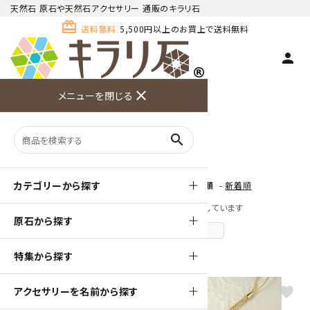
天然石 原石や天然石アクセサリー 通販のキラリ石
card_giftcard
送料無料
5,500円以上のお買上で送料無料
person
TOP
色から探す
赤
close
メニューを閉じる
商品検索
カート(
0
)
お問い合
利用ガイ
メニュー
わせ
ド
赤
search
カテゴリーから探す
[ 並び順を変更 ]
-
おすすめ順
-
価格順
-
新着順
全 [124] 商品中 [1-40] 商品を表示しています
原石から探す
次のページへ
特集から探す
favorite
favorite
アクセサリーを名前から探す