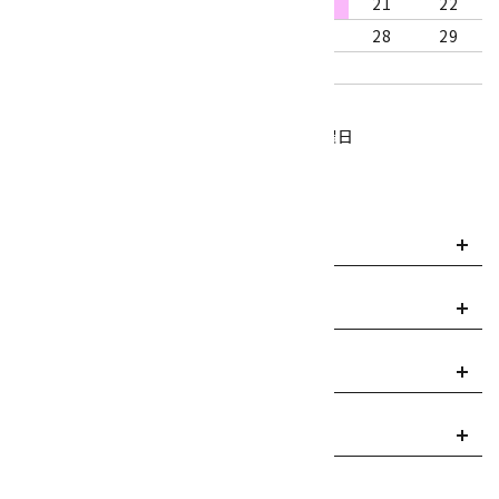
16
17
18
19
20
21
22
23
24
25
26
27
28
29
30
31
営業時間：10:00～18:00
定休日：水曜日、第1・3木曜日
■
・・・休業日
お支払い方法について
payment
送料・配送について
local_shipping
返品について
replay
ご利用案内
info