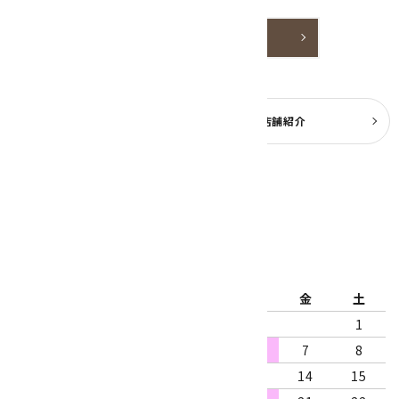
詳しく見る
よくある質問
実店舗紹介
公式ブログ
2026年8月
日
月
火
水
木
金
土
1
2
3
4
5
6
7
8
9
10
11
12
13
14
15