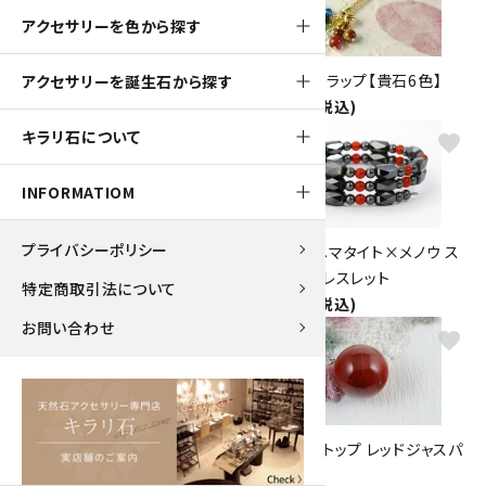
アクセサリーを色から探す
メノウピアス 一粒
六瓢箪ストラップ【貴石6色】
アクセサリーを誕生石から探す
840円(税込)
1,000円(税込)
キラリ石について
favorite
favorite
INFORMATIOM
プライバシーポリシー
ワイヤー巻きペンダント ジャス
磁気入りヘマタイト×メノウ ス
パー
パイラルブレスレット
特定商取引法について
1,260円(税込)
1,260円(税込)
お問い合わせ
favorite
favorite
ペンダントトップ 縞メノウ 勾玉
ペンダントトップ レッドジャスパ
1,650円(税込)
ー