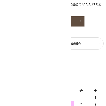
天然石アクセサリーと原石をより身近なものに感じていただけたら
嬉しいです。
詳しく見る
よくある質問
実店舗紹介
公式ブログ
2026年8月
日
月
火
水
木
金
土
1
2
3
4
5
6
7
8