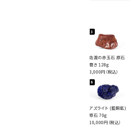
人気ランキング
キーワード
1
2
3
カテゴリー
桜瑪瑙 丸玉
ボルダーオパール
佐渡の赤玉石 原石
47mm
原石 40.4g
磨き 128g
3,800円（税込）
4,000円（税込）
3,000円（税込）
4
5
6
検索する
アポフィライト (魚
グリーンアポフィラ
アズライト (藍銅鉱)
眼石) 原石 56g
イト(魚眼石) 原石
原石 70g
3,000円（税込）
3.1g
10,000円（税込）
2,000円（税込）