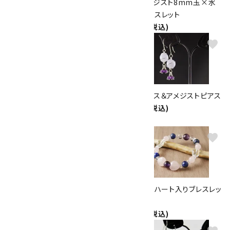
【プチブレス】ローズクォーツリ
ケープアメジスト8mm玉×水
ボン＆アメジスト
晶平玉ブレスレット
1,800円(税込)
2,200円(税込)
favorite
favorite
ワイヤーペンダントトップ ～アメ
ブルーレース＆アメジストピアス
ジスト～
1,560円(税込)
2,550円(税込)
favorite
favorite
ローズクォーツ＆アメジストピア
アメジスト ハート入りブレスレッ
ス
ト
1,560円(税込)
2,800円(税込)