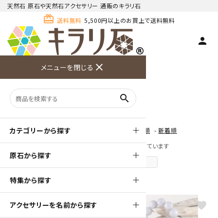
天然石 原石や天然石アクセサリー 通販のキラリ石
card_giftcard
送料無料
5,500円以上のお買上で送料無料
person
TOP
色から探す
紫色
close
メニューを閉じる
商品検索
カート(
0
)
お問い合
利用ガイ
メニュー
わせ
ド
紫色
search
カテゴリーから探す
[ 並び順を変更 ]
-
おすすめ順
-
価格順
-
新着順
全 [66] 商品中 [1-40] 商品を表示しています
原石から探す
次のページへ
特集から探す
favorite
favorite
アクセサリーを名前から探す