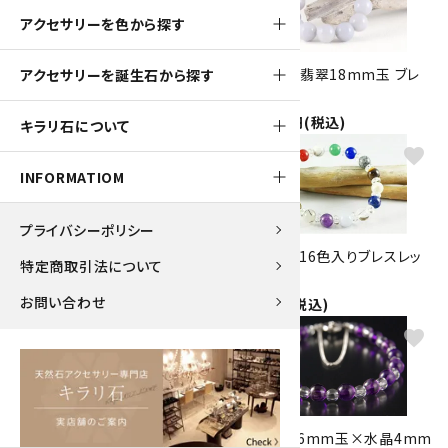
アクセサリーを色から探す
ペンダントトップ アメジスト
ラベンダー翡翠18mm玉 ブレ
アクセサリーを誕生石から探す
4,000円(税込)
スレット
250,000円(税込)
キラリ石について
favorite
favorite
INFORMATIOM
プライバシーポリシー
アメジスト8mm玉×水晶平20
8mm貴石16色入りブレスレッ
特定商取引法について
面カット ブレスレット
ト
お問い合わせ
4,000円(税込)
2,300円(税込)
favorite
favorite
アメジスト８mm玉×水晶平玉
アメジスト6mm玉×水晶4mm