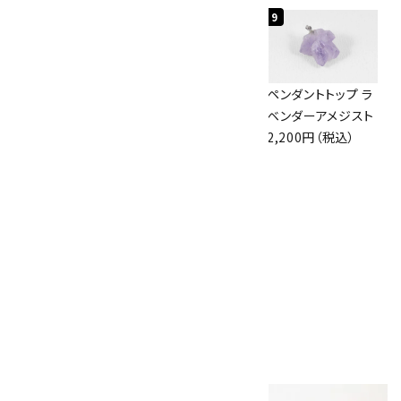
7
8
9
アズライト (藍銅鉱)
ボルダーオパール
ペンダントトップ ラ
原石 87g
原石 36.5g
ベンダーアメジスト
2,900円（税込）
3,650円（税込）
2,200円（税込）
10
アポフィライト (魚
眼石) 原石 39.6g
2,000円（税込）