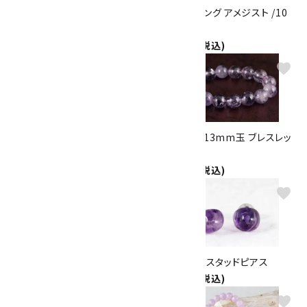
天然石羽織紐兼ブレスレット ア
ワイヤーリング アメジスト /10
メジスト×ブルレースアゲート
号
2,500円(税込)
1,150円(税込)
favorite
favorite
ループタイ フラワーアメジスト
アメジスト13mm玉 ブレスレッ
7,000円(税込)
ト
5,000円(税込)
favorite
favorite
アメジスト K18スタッドピアス
アメジスト スタッドピアス
8,000円(税込)
2,550円(税込)
favorite
favorite