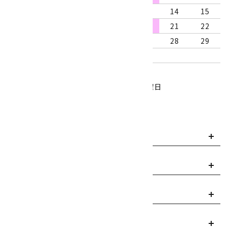
9
10
11
12
13
14
15
16
17
18
19
20
21
22
23
24
25
26
27
28
29
30
31
営業時間：10:00～18:00
定休日：水曜日、第1・3木曜日
■
・・・休業日
お支払い方法について
payment
送料・配送について
local_shipping
返品について
replay
ご利用案内
info