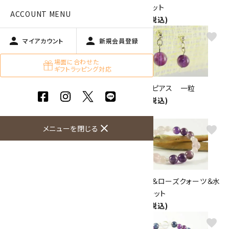
ブレスレット
玉ブレスレット
ACCOUNT MENU
3,500円(税込)
2,800円(税込)
favorite
favorite
person
person
マイアカウント
新規会員登録
場面に合わせた
ギフトラッピング対応
水晶７mm玉×貴石12色 ブレ
アメジストピアス 一粒
スレット
1,050円(税込)
2,100円(税込)
close
メニューを閉じる
favorite
favorite
アメジスト 8mm ネックレス
アメジスト＆ローズクォーツ＆水
15,000円(税込)
晶 ブレスレット
2,800円(税込)
favorite
favorite