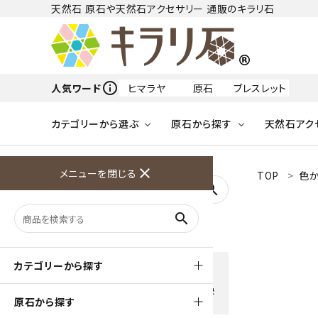
天然石 原石や天然石アクセサリー 通販のキラリ石
info_outline
人気ワード
ヒマラヤ
原石
ブレスレット
カテゴリーから選ぶ
原石から探す
天然石アク
フリーワードから探す
close
メニューを閉じる
TOP
色
アクアマリン
search
天然石 原石
天然石
ア行
search
アマゾナイト
原石
ループタイ
ペンダント
誕生石
ワイヤーアクセサリー
天然石
ハ行
オパール
豊富な決済方法
カテゴリーから探す
クレジットカード・PayPay ・
天然石 ブローチ
和小物
ガーネット
Amzon Payなどお好きな 決
原石から探す
済方法を選択できます