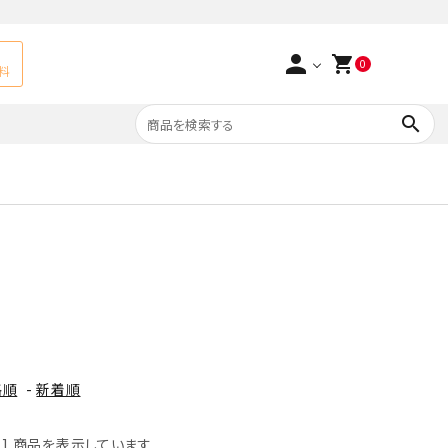
person
shopping_cart
0
料
search
よくあるご質問
アベチュリン
実店舗情報
天然石ペンダント
サ行
タ行
ト
エメラルド
つまみ細工×天然石
ラ行
ォーツ
カーネリアン
格順
-
新着順
多用途天然石
菊花石
Yellow
-211] 商品を表示しています