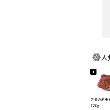
ガーネット
化石（フォッシル）
カルサイト
菊花石
黒水晶
人
キー
クリソコラ
1
クリソプレーズ
カテ
クンツァイト
佐渡の赤玉石
K2ブルー
128g