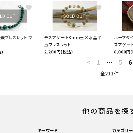
favorite
favorite
LD OUT
SOLD OUT
兼ブレスレット マ
モスアゲート8mm玉×水晶平
ループタイ
玉ブレスレット
スアゲート
込)
2,200円(税込)
8,000円
<
1
…
5
6
全211件
他の商品を探
キーワード
カテゴリ