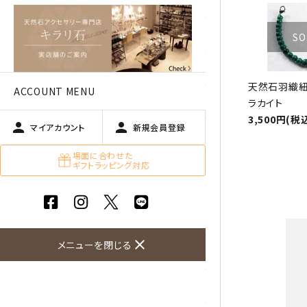
アベチュリン
アマゾナイト
SO
アメジスト
天然石羽織紐
ACCOUNT MENU
アラゴナイト
ラカイト
3,500円(税
person
person
マイアカウント
新規会員登録
エメラルド
場面に合わせた
ギフトラッピング対応
オパール
オブシディアン（黒曜石/十勝
石）
close
メニューを閉じる
ガーデンクォーツ
カーネリアン