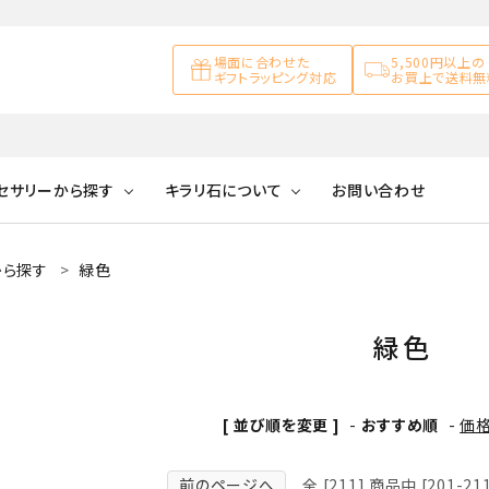
場面に合わせた
5,500円以上の
ギフトラッピング対応
お買上で送料無
セサリーから探す
キラリ石について
お問い合わせ
から探す
緑色
アズライト
キラリ石について
お客様の声
アゲート
ブレスレット
天然石ループタイ
カ行
アメジスト
キラリ石ポイントに
公式ブログ
アラゴナイ
緑色
ついて
ネックレス
天然石ピアス
マ行
オブシディアン
ガーデンク
[ 並び順を変更 ]
-
おすすめ順
-
価
天然石置き飾り
化石
カルサイト
Blue
Pink
前のページへ
全 [211] 商品中 [201