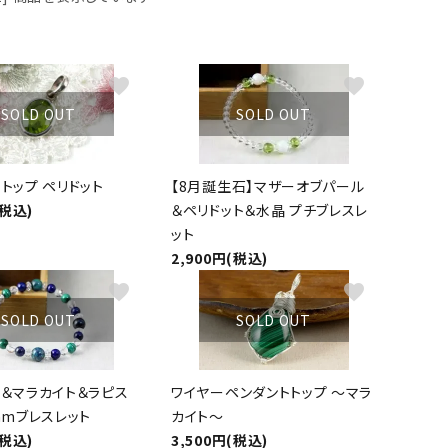
ーズ
クンツァイト
ポイント 特集
水晶
Black
favorite
favorite
勾玉 特集
ト
ソーダライト
SOLD OUT
SOLD OUT
Mix
石言葉辞典
トルマリン
トップ ペリドット
【8月誕生石】マザーオブパール
ール
ブラッドストーン
(税込)
＆ペリドット＆水晶 プチブレスレ
3月 Mar
4月 Ap
ット
ァイト
ボツワナアゲート
2,900円(税込)
7月 Jul
8月 A
favorite
favorite
ト
ユナカイト
11月 Nov
12月 
SOLD OUT
SOLD OUT
ーツ
ルビー
ラ＆マラカイト＆ラピス
ワイヤーペンダントトップ ～マラ
石
mmブレスレット
カイト～
(税込)
3,500円(税込)