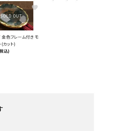
favorite
SOLD OUT
 金色フレーム付き モ
(カット)
(税込)
す
ー