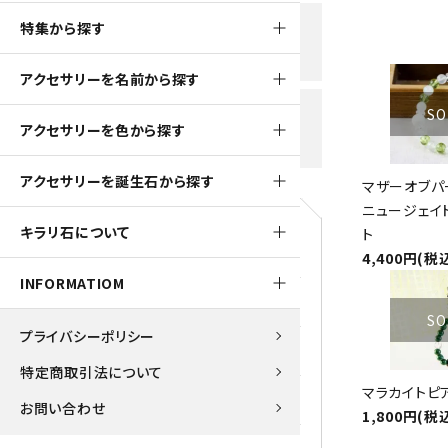
黒水晶
特集から探す
新規会員登録で
大きいサイズの原石
国産 
500ptプレゼント
K2ブルー
アクセサリーを名前から探す
たまご形 特集
ピラミ
スピネル / パーガサイト
送料全国一律700円
SO
アクセサリーを色から探す
5,500円(税込)以上ご購入で
美石 特集
ルース
送料無料
ターコイズ (トルコ石)
アクセサリーを誕生石から探す
マザーオブパ
パイライト
ニュージェイ
1月 Ja
キラリ石について
ト
原石
ブルーレースアゲート
4,400円(税
5月 Ma
INFORMATIOM
マラカイト
アクアマリン
9月 Se
SO
プライバシーポリシー
ラピスラズリ
アゲート
特定商取引法について
マラカイトピ
ローズクォーツ
アズライト
お問い合わせ
1,800円(税