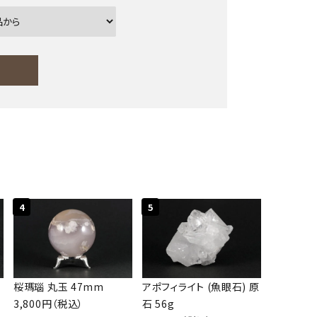
close
4
5
桜瑪瑙 丸玉 47mm
アポフィライト (魚眼石) 原
3,800円（税込）
石 56g