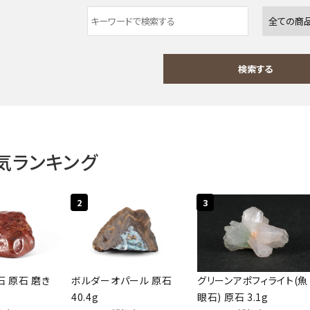
検索する
気ランキング
ワード
2
3
ゴリー
 原石 磨き
ボルダーオパール 原石
グリーンアポフィライト(魚
40.4g
眼石) 原石 3.1g