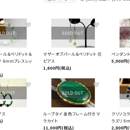
クリソコラ
クリソプレ
原石/アクセサリー
丸玉 特集
シトリン
ジャスパー
White
Green
favorite
favorite
ッド型 特集
ハート形 特集
スモーキークォーツ
セレスタイ
LD OUT
SOLD OUT
Gray
Brown
 特集
鉱物解説
タイガーアイ/ホークアイ
トパーズ
ール＆ペリドット＆
マザーオブパール＆ペリドット 花
ペンダント
翡翠
ピンクオパ
ド 6mmブレスレッ
ピアス
5,000円
n
2月 Feb
1,600円(税込)
フローライト
ヘミモルフ
込)
y
6月 Jun
favorite
favorite
ムーンストーン
モスアゲー
p
10月 Oct
LD OUT
SOLD OUT
ラブラドライト
ルチルクォ
アス
ループタイ 金色フレーム付き マ
クリソコ
ロードクロサイト
その他天然
込)
ラカイト
ラズリ 6
11,000円(税込)
2,800円