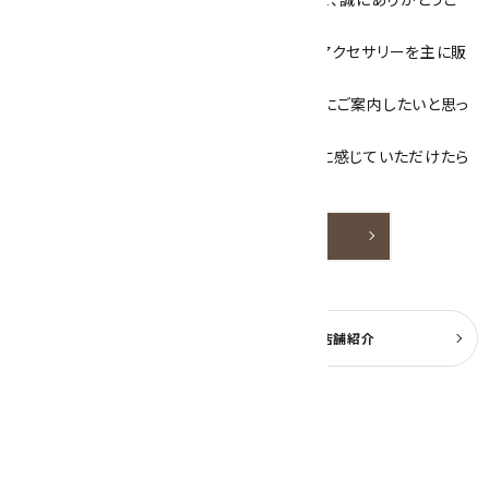
ざいます！
当サイトは、天然石原石や天然石を使用したアクセサリーを主に販
売しています。
素敵な色や模様が魅力的な天然石を お客様にご案内したいと思っ
ております。
天然石アクセサリーと原石をより身近なものに感じていただけたら
嬉しいです。
詳しく見る
よくある質問
実店舗紹介
公式ブログ