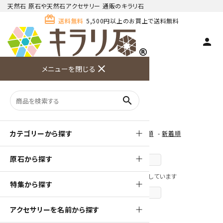
天然石 原石や天然石アクセサリー 通販のキラリ石
card_giftcard
送料無料
5,500円以上のお買上で送料無料
person
TOP
色から探す
白
close
メニューを閉じる
商品検索
カート(
0
)
お問い合
利用ガイ
メニュー
わせ
ド
白
search
カテゴリーから探す
[ 並び順を変更 ]
-
おすすめ順
-
価格順
-
新着順
原石から探す
前のページへ
全 [100] 商品中 [41-80] 商品を表示しています
特集から探す
次のページへ
アクセサリーを名前から探す