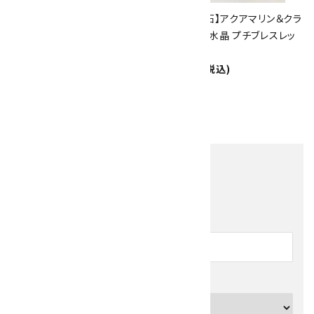
【金運】ルチルクォーツ8mm＆
【3月誕生石】アクアマリン＆クラ
水晶6mm＆水晶4mm プチブ
ック水晶＆水晶 プチブレスレッ
レスレット
ト
2,100円(税込)
2,400円(税込)
<
1
2
3
>
全100件
他の商品を探す
キーワード
カテゴリー