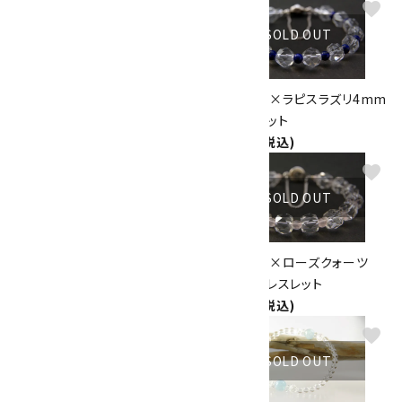
favorite
favorite
SOLD OUT
SOLD OUT
水晶6mm玉×トルマリンブレス
水晶キリコ×ラピスラズリ4mm
レット
玉ブレスレット
2,600円(税込)
2,600円(税込)
favorite
favorite
SOLD OUT
SOLD OUT
水晶キリコ(ガラスビーズ入り)ブ
水晶キリコ×ローズクォーツ
レスレット
4mm玉ブレスレット
2,600円(税込)
2,100円(税込)
favorite
favorite
SOLD OUT
SOLD OUT