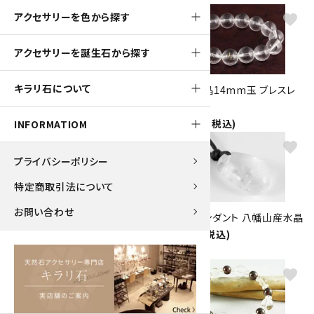
アクセサリーを色から探す
favorite
favorite
アクセサリーを誕生石から探す
キラリ石について
ペンダントトップ 乙女鉱山産水
左螺旋水晶14mm玉 ブレスレ
晶
ット
6,500円(税込)
11,000円(税込)
INFORMATIOM
favorite
favorite
プライバシーポリシー
特定商取引法について
お問い合わせ
右螺旋水晶14mm玉 ブレスレ
天然石ペンダント 八幡山産水晶
ット
7,000円(税込)
11,000円(税込)
favorite
favorite