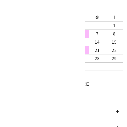
2026年8月
日
月
火
水
木
金
土
1
2
3
4
5
6
7
8
9
10
11
12
13
14
15
16
17
18
19
20
21
22
23
24
25
26
27
28
29
30
31
営業時間：10:00～18:00
定休日：水曜日、第1・3木曜日
■
・・・休業日
お支払い方法について
payment