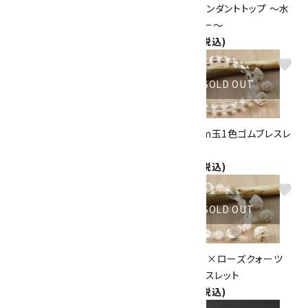
ペンダントトップ ムーンストーン
ワイヤーペンダントトップ ～水
3,300円(税込)
晶&ラリマー～
5,000円(税込)
favorite
favorite
SOLD OUT
SOLD OUT
ワイヤーペンダントトップ ～ム
水晶10mm玉1色ゴムブレスレ
ーンストーン～
ット
3,500円(税込)
3,000円(税込)
favorite
favorite
SOLD OUT
SOLD OUT
梵字玉入り水晶１３mm玉 ゴム
水晶ナツメ×ローズクォーツ
ブレスレット
8mm ブレスレット
6,900円(税込)
2,500円(税込)