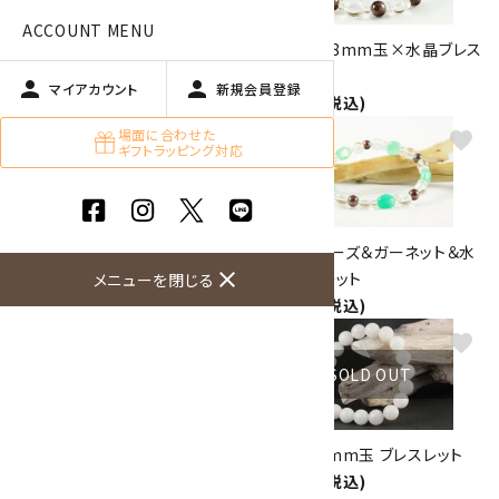
ACCOUNT MENU
水晶 さざれ石 詰め合わせ
ガーネット8mm玉×水晶ブレス
200g
レット
person
person
マイアカウント
新規会員登録
1,300円(税込)
2,500円(税込)
場面に合わせた
favorite
favorite
ギフトラッピング対応
ラピスラズリ＆ターコイズ【12月
クリソプレーズ＆ガーネット＆水
close
誕生石】 ブレスレット
晶 ブレスレット
メニューを閉じる
4,500円(税込)
3,150円(税込)
favorite
favorite
SOLD OUT
ターコイズ＆ヘマタイト＆水晶ブ
和田玉10mm玉 ブレスレット
レスレット
4,500円(税込)