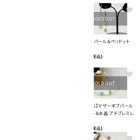
favorite
favorite
SOLD OUT
SOLD OUT
マザーオブパール＆ペリドット＆
マザーオブパール＆ペリドット
ニュージェイド 6mmブレスレッ
花ピアス
ト
1,600円(税込)
4,400円(税込)
favorite
favorite
SOLD OUT
SOLD OUT
マザーオブパール＆ピンクオパ
【8月誕生石】マザーオブパール
ール＆セラフィナイト ブレスレッ
＆ペリドット＆水晶 プチブレスレ
ト
ット
4,200円(税込)
2,900円(税込)
favorite
favorite