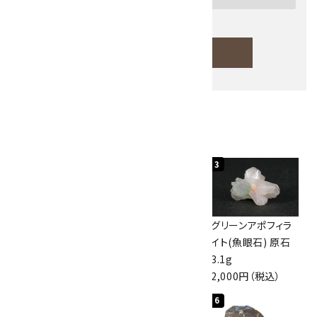
検索する
人気ランキング
キーワード
1
2
3
カテゴリー
佐渡の赤玉石 原石
ボルダーオパール
グリーンアポフィラ
磨き 128g
原石 40.4g
イト(魚眼石) 原石
3,000円（税込）
4,000円（税込）
3.1g
2,000円（税込）
検索する
4
5
6