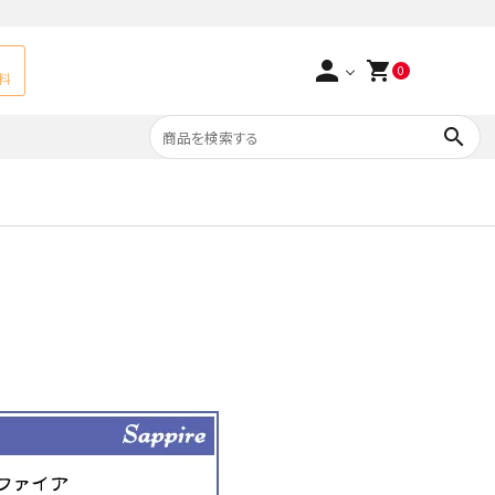
person
shopping_cart
0
料
search
よくあるご質問
アベチュリン
実店舗情報
天然石ペンダント
サ行
タ行
ト
エメラルド
つまみ細工×天然石
ラ行
ォーツ
カーネリアン
多用途天然石
菊花石
Yellow