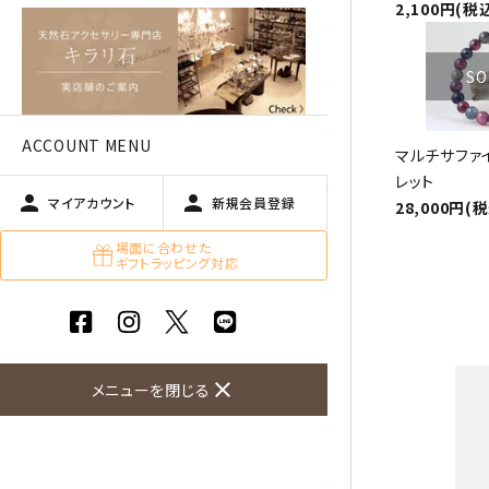
アベチュリン
2,100円(税
アマゾナイト
SO
アメジスト
ACCOUNT MENU
マルチサファイ
アラゴナイト
レット
person
person
マイアカウント
新規会員登録
28,000円(
エメラルド
場面に合わせた
ギフトラッピング対応
オパール
オブシディアン（黒曜石/十勝
石）
close
メニューを閉じる
ガーデンクォーツ
カーネリアン