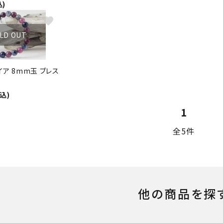
込)
favorite
LD OUT
ア 8mm玉 ブレス
税込)
1
全5件
他の商品を探