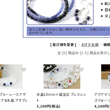
クリソコラ
クリソプレ
原石/アクセサリー
丸玉 特集
シトリン
ジャスパー
White
Green
ッド型 特集
ハート形 特集
スモーキークォーツ
セレスタイ
Gray
Brown
 特集
鉱物解説
タイガーアイ/ホークアイ
トパーズ
[ 並び順を変更 ]
-
おすすめ順
-
価
翡翠
ピンクオパ
全 [5] 商品中 [1-5] 商品を表
n
2月 Feb
フローライト
ヘミモルフ
y
6月 Jun
favorite
favorite
ムーンストーン
モスアゲー
p
10月 Oct
ラブラドライト
ルチルクォ
】ブルーレースアゲ
水晶10mm×誕生石 ブレスレッ
アクアマ
ロードクロサイト
その他天然
イア＆水晶 プチブレ
ト
ズクォーツ
3,200円(税込)
4,200円