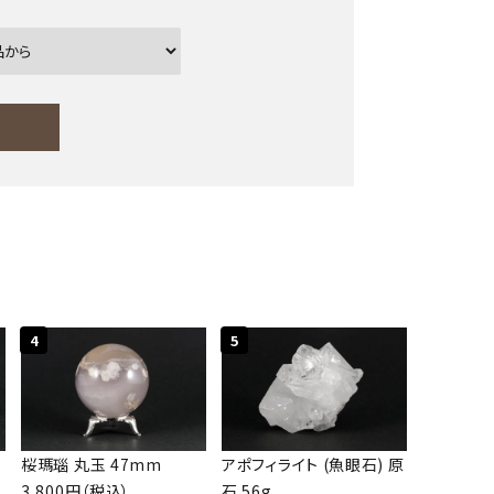
ー
close
4
5
桜瑪瑙 丸玉 47mm
アポフィライト (魚眼石) 原
3,800円（税込）
石 56g