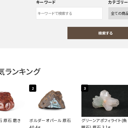
キーワード
カテゴリ
検索する
気ランキング
ワード
2
3
ゴリー
 原石 磨き
ボルダーオパール 原石
グリーンアポフィライト(魚
40.4g
眼石) 原石 3.1g