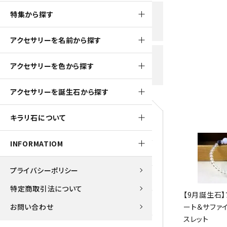
黒水晶
特集から探す
新規会員登録で
大きいサイズの原石
国産 
500ptプレゼント
K2ブルー
アクセサリーを名前から探す
たまご形 特集
ピラミ
スピネル / パーガサイト
送料全国一律700円
アクセサリーを色から探す
5,500円(税込)以上ご購入で
美石 特集
ルース
送料無料
ターコイズ (トルコ石)
アクセサリーを誕生石から探す
パイライト
1月 Ja
キラリ石について
原石
ブルーレースアゲート
5月 Ma
INFORMATIOM
マラカイト
アクアマリン
9月 Se
プライバシーポリシー
ラピスラズリ
アゲート
特定商取引法について
【9月誕生石
ローズクォーツ
アズライト
お問い合わせ
ート＆サファ
スレット