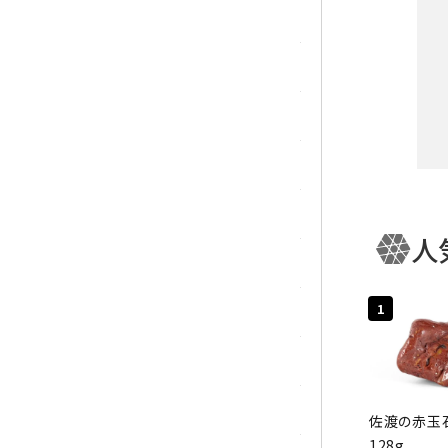
ガーネット
化石（フォッシル）
カルサイト
菊花石
黒水晶
人
クリソコラ
キー
1
クリソプレーズ
クンツァイト
カテ
K2ブルー
佐渡の赤玉石
128g