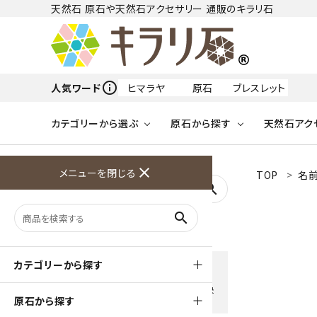
天然石 原石や天然石アクセサリー 通販のキラリ石
info_outline
人気ワード
ヒマラヤ
原石
ブレスレット
カテゴリーから選ぶ
原石から探す
天然石アク
フリーワードから探す
close
メニューを閉じる
TOP
名
アクアマリン
search
天然石 原石
天然石
ア行
search
アマゾナイト
原石
ループタイ
ペンダント
誕生石
ワイヤーアクセサリー
天然石
ハ行
オパール
豊富な決済方法
カテゴリーから探す
クレジットカード・PayPay ・
天然石 ブローチ
和小物
ガーネット
Amzon Payなどお好きな 決
原石から探す
済方法を選択できます