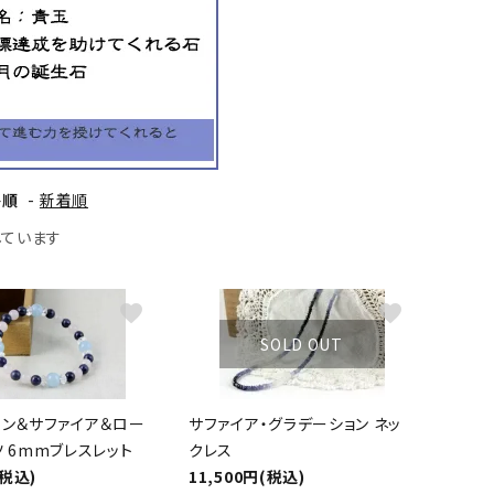
ーズ
クンツァイト
ポイント 特集
水晶
Black
勾玉 特集
ト
ソーダライト
Mix
石言葉辞典
トルマリン
格順
-
新着順
ール
ブラッドストーン
示しています
3月 Mar
4月 Ap
ァイト
ボツワナアゲート
7月 Jul
8月 A
favorite
favorite
ト
ユナカイト
SOLD OUT
11月 Nov
12月 
ーツ
ルビー
リン＆サファイア＆ロー
サファイア・グラデーション ネッ
石
 6mmブレスレット
クレス
(税込)
11,500円(税込)