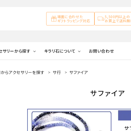
場面に合わせた
5,500円以上の
ギフトラッピング対応
お買上で送料無
セサリーから探す
キラリ石について
お問い合わせ
前からアクセサリーを探す
サ行
サファイア
アズライト
キラリ石について
お客様の声
アゲート
ブレスレット
天然石ループタイ
カ行
アメジスト
キラリ石ポイントに
公式ブログ
アラゴナイ
サファイア
ついて
ネックレス
天然石ピアス
マ行
オブシディアン
ガーデンク
天然石置き飾り
化石
カルサイト
Blue
Pink