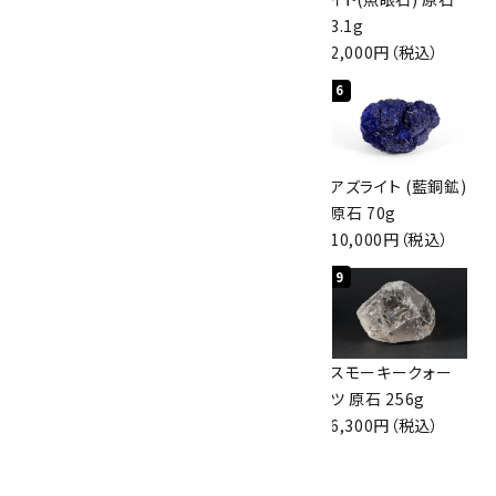
3,000円（税込）
4,000円（税込）
3.1g
2,000円（税込）
検索する
4
5
6
アポフィライト (魚
桜瑪瑙 丸玉
アズライト (藍銅鉱)
眼石) 原石 56g
47mm
原石 70g
3,000円（税込）
3,800円（税込）
10,000円（税込）
7
8
9
ボルダーオパール
アポフィライト (魚
スモーキークォー
原石 36.5g
眼石) 原石 39.6g
ツ 原石 256g
3,650円（税込）
2,000円（税込）
6,300円（税込）
10