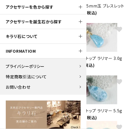
ラリマー 7mm×水晶平カット
ラリマー 7.5mm玉 ブレスレット
アクセサリーを色から探す
ネックレス
30,000円(税込)
45,000円(税込)
アクセサリーを誕生石から探す
favorite
favorite
キラリ石について
INFORMATIOM
ペンダントトップ ラリマー
ペンダントトップ ラリマー 3.0g
12.5g
8,400円(税込)
プライバシーポリシー
43,800円(税込)
特定商取引法について
favorite
favorite
お問い合わせ
ペンダントトップ ラリマー 5.7g
ペンダントトップ ラリマー 5.5g
23,000円(税込)
14,000円(税込)
favorite
favorite