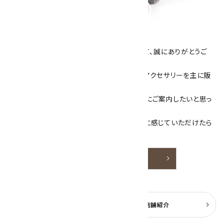
キラリ石について
数あるショップより、当店にお越し下さいまして、誠にありがとうご
ざいます！
当サイトは、天然石原石や天然石を使用したアクセサリーを主に販
売しています。
素敵な色や模様が魅力的な天然石を お客様にご案内したいと思っ
ております。
天然石アクセサリーと原石をより身近なものに感じていただけたら
嬉しいです。
詳しく見る
よくある質問
実店舗紹介