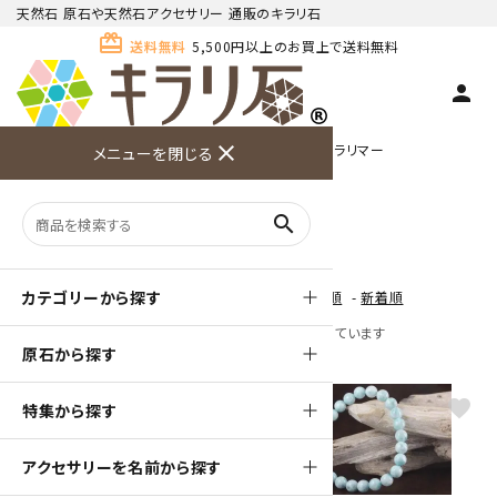
天然石 原石や天然石アクセサリー 通販のキラリ石
card_giftcard
送料無料
5,500円以上のお買上で送料無料
person
TOP
名前からアクセサリーを探す
close
ラ行
ラリマー
メニューを閉じる
商品検索
カート(
0
)
お問い合
利用ガイ
メニュー
わせ
ド
ラリマー
search
カテゴリーから探す
[ 並び順を変更 ]
-
おすすめ順
-
価格順
-
新着順
全 [13] 商品中 [1-13] 商品を表示しています
原石から探す
favorite
favorite
特集から探す
アクセサリーを名前から探す