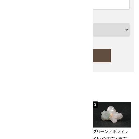
カテゴリー
検索する
人気ランキング
キーワード
1
2
3
カテゴリー
佐渡の赤玉石 原石
ボルダーオパール
グリーンアポフィラ
磨き 128g
原石 40.4g
イト(魚眼石) 原石