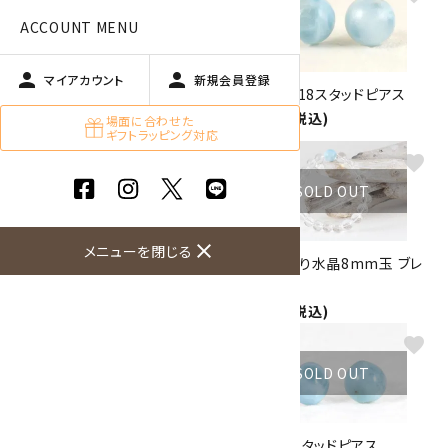
ACCOUNT MENU
person
person
マイアカウント
新規会員登録
ワイヤーリング ラリマー /10号
ラリマー K18スタッドピアス
8,000円(税込)
場面に合わせた
3,000円(税込)
ギフトラッピング対応
favorite
favorite
SOLD OUT
close
メニューを閉じる
ラリマー 11mm玉 ブレスレット
ラリマー入り水晶8mm玉 ブレ
33,000円(税込)
スレット
4,000円(税込)
favorite
favorite
SOLD OUT
SOLD OUT
ワイヤーペンダントトップ ～水
ラリマー スタッドピアス