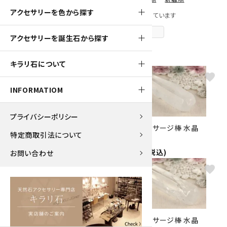
アクセサリーを色から探す
全 [82] 商品中 [1-40] 商品を表示しています
次のページへ
アクセサリーを誕生石から探す
キラリ石について
favorite
favorite
INFORMATIOM
プライバシーポリシー
天然石マッサージ棒 水晶
天然石マッサージ棒 水晶
特定商取引法について
10.4cm
6.5cm
5,200円(税込)
1,300円(税込)
お問い合わせ
favorite
favorite
天然石マッサージ棒 水晶
天然石マッサージ棒 水晶