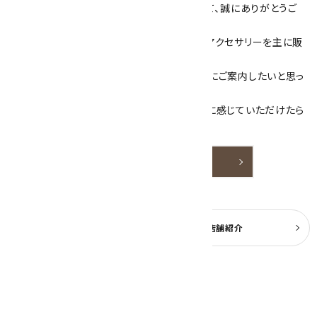
数あるショップより、当店にお越し下さいまして、誠にありがとうご
ざいます！
当サイトは、天然石原石や天然石を使用したアクセサリーを主に販
売しています。
素敵な色や模様が魅力的な天然石を お客様にご案内したいと思っ
ております。
天然石アクセサリーと原石をより身近なものに感じていただけたら
嬉しいです。
詳しく見る
よくある質問
実店舗紹介
公式ブログ