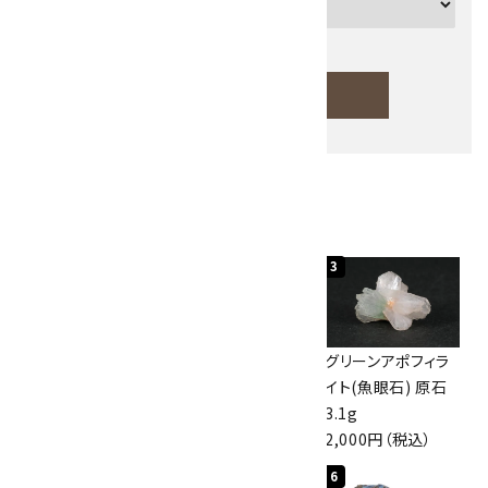
検索する
人気ランキング
キーワード
1
2
3
カテゴリー
佐渡の赤玉石 原石
ボルダーオパール
グリーンアポフィラ
磨き 128g
原石 40.4g
イト(魚眼石) 原石
3,000円（税込）
4,000円（税込）
3.1g
2,000円（税込）
検索する
4
5
6