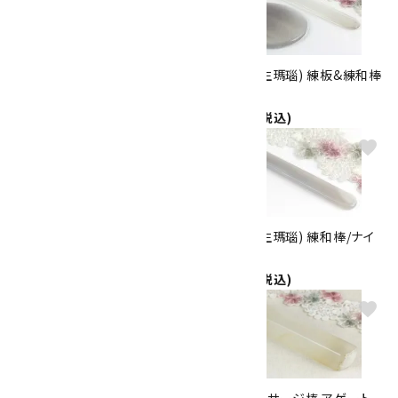
天然石マッサージ棒 メノウ
アゲート(生瑪瑙) 練板&練和棒
10.8cm
セット
2,200円(税込)
4,000円(税込)
favorite
favorite
天然石マッサージ棒 タイガーア
アゲート(生瑪瑙) 練和棒/ナイ
イ 13.6cm
フ型
3,000円(税込)
1,320円(税込)
favorite
favorite
アゲート(生瑪瑙) 練和棒/ヘラ
天然石マッサージ棒 アゲート