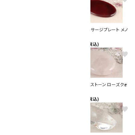
天然石ナイフ型マッサージプレ
天然石マッサージプレート メノ
ート アゲート
ウ
1,800円(税込)
2,500円(税込)
favorite
favorite
マッサージストーン ローズクォ
マッサージストーン ローズクォ
ーツ 62g
ーツ 59g
1,900円(税込)
1,900円(税込)
favorite
favorite