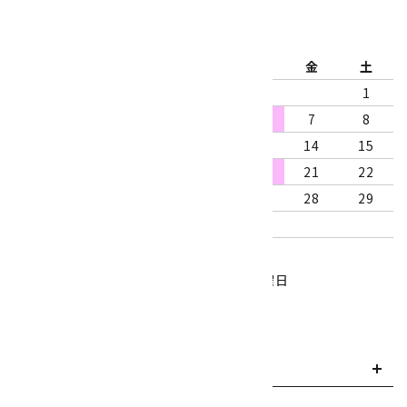
2026年8月
日
月
火
水
木
金
土
1
2
3
4
5
6
7
8
9
10
11
12
13
14
15
16
17
18
19
20
21
22
23
24
25
26
27
28
29
30
31
営業時間：10:00～18:00
定休日：水曜日、第1・3木曜日
■
・・・休業日
お支払い方法について
payment