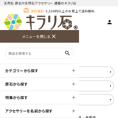
天然石 原石や天然石アクセサリー 通販のキラリ石
card_giftcard
送料無料
5,500円以上のお買上で送料無料
person
TOP
多用途天然石
close
メニューを閉じる
商品検索
カート(
0
)
お問い合
利用ガイ
メニュー
わせ
ド
多用途天然石
search
カテゴリーから探す
マッサージストーン
原石から探す
アゲート練板
特集から探す
その他
アクセサリーを名前から探す
[ 並び順を変更 ]
-
おすすめ順
-
価格順
-
新着順