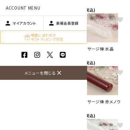
7.0cm
6.1cm
ACCOUNT MENU
3,500円(税込)
1,100円(税込)
favorite
favorite
person
person
マイアカウント
新規会員登録
場面に合わせた
ギフトラッピング対応
天然石マッサージ棒 水晶
天然石マッサージ棒 水晶
9.1cm
6.1cm
2,200円(税込)
1,300円(税込)
favorite
favorite
close
メニューを閉じる
天然石マッサージ棒 縞メノウ
天然石マッサージ棒 赤メノウ
6.4cm
5.8cm
1,300円(税込)
1,300円(税込)
favorite
favorite