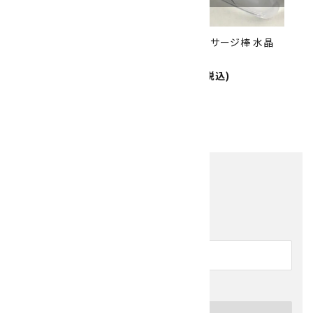
アゲート(生瑪瑙) 練板 66g
天然石マッサージ棒 水晶
9.9cm
Size：118×87×3mm
3,200円(税込)
1,800円(税込)
1
2
3
>
全82件
他の商品を探す
キーワード
カテゴリー