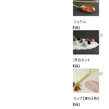
タイガーアイ ペンジュラム
メノウ ペンジュラム
1,760円(税込)
1,760円(税込)
favorite
favorite
翡翠 ペンジュラム
枯山水風天然石セット
4,400円(税込)
5,000円(税込)
favorite
favorite
天然水晶丸玉 ビーズ19mm 5
六瓢箪ストラップ【貴石6色】
個セット
1,000円(税込)