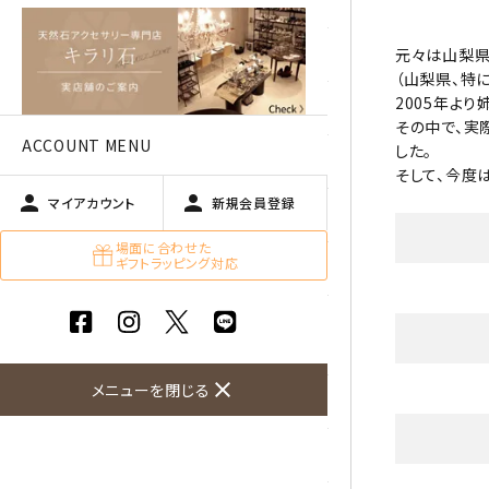
アベチュリン
元々は山梨県
アマゾナイト
（山梨県、特
2005年よ
アメジスト
その中で、実
ACCOUNT MENU
した。
アラゴナイト
そして、今度
person
person
マイアカウント
新規会員登録
エメラルド
場面に合わせた
ギフトラッピング対応
オパール
オブシディアン（黒曜石/十勝
石）
close
メニューを閉じる
ガーデンクォーツ
カーネリアン