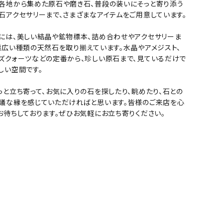
ーズ
クンツァイト
各地から集めた原石や磨き石、普段の装いにそっと寄り添う
石アクセサリーまで、さまざまなアイテムをご用意しています。
ポイント 特集
水晶
Black
には、美しい結晶や鉱物標本、詰め合わせやアクセサリーま
勾玉 特集
幅広い種類の天然石を取り揃えています。水晶やアメジスト、
ト
ソーダライト
ズクォーツなどの定番から、珍しい原石まで、見ているだけで
Mix
石言葉辞典
しい空間です。
トルマリン
っと立ち寄って、お気に入りの石を探したり、眺めたり、石との
ール
ブラッドストーン
議な縁を感じていただければと思います。皆様のご来店を心
3月 Mar
4月 Ap
お待ちしております。ぜひお気軽にお立ち寄りください。
ァイト
ボツワナアゲート
7月 Jul
8月 A
ト
ユナカイト
11月 Nov
12月 
ーツ
ルビー
石