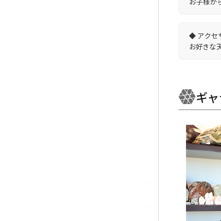
お子様か
トパーズ
トルマリン
◆ アクセ
お好きな
パイライト(黄鉄鉱)
翡翠 (ジェイド)
ギャ
ピンクオパール
ブラッドストーン
ブルーレースアゲート
フローライト(蛍石)
ヘミモルファイト
ボツワナアゲート