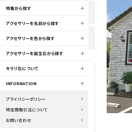
黒水晶
特集から探す
新規会員登録で
大きいサイズの原石
国産 
500ptプレゼント
K2ブルー
アクセサリーを名前から探す
たまご形 特集
ピラミ
スピネル / パーガサイト
送料全国一律700円
アクセサリーを色から探す
5,500円(税込)以上ご購入で
美石 特集
ルース
送料無料
ターコイズ (トルコ石)
アクセサリーを誕生石から探す
パイライト
1月 Ja
キラリ石について
原石
ブルーレースアゲート
5月 Ma
INFORMATIOM
マラカイト
アクアマリン
9月 Se
プライバシーポリシー
ラピスラズリ
アゲート
特定商取引法について
ローズクォーツ
アズライト
お問い合わせ