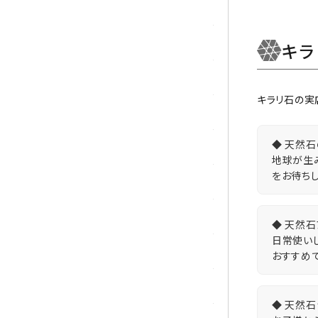
シトリン
ジャスパー
キ
水晶
キラリ石の実
スピネル
◆ 天然石
スモーキークォーツ
地球が生
をお待ちし
セレスタイト
ソーダライト
◆ 天然石
日常使い
ターコイズ (トルコ石)
おすすめで
タイガーアイ/ホークアイ
◆ 天然石