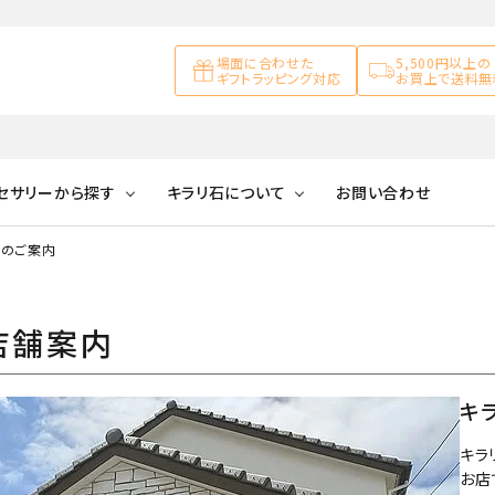
場面に合わせた
5,500円以上の
ギフトラッピング対応
お買上で送料無
セサリーから探す
キラリ石について
お問い合わせ
舗のご案内
アズライト
キラリ石について
お客様の声
アゲート
ブレスレット
天然石ループタイ
カ行
店舗案内
アメジスト
キラリ石ポイントに
公式ブログ
アラゴナイ
ついて
ネックレス
天然石ピアス
マ行
オブシディアン
ガーデンク
キ
天然石置き飾り
化石
カルサイト
キラ
お店
Blue
Pink