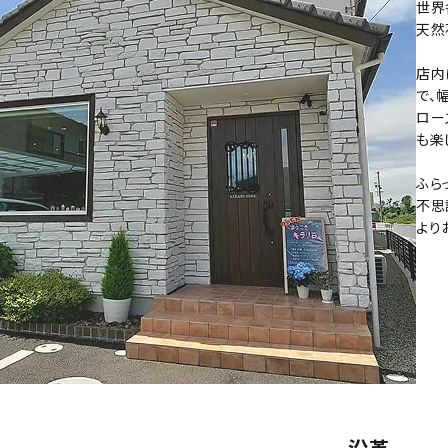
クリソコラ
クリソプレ
世界
天然
原石/アクセサリー
丸玉 特集
シトリン
ジャスパー
White
Green
店内
ッド型 特集
ハート形 特集
で、
スモーキークォーツ
セレスタイ
ロー
Gray
Brown
 特集
鉱物解説
も楽
タイガーアイ/ホークアイ
トパーズ
ふら
翡翠
ピンクオパ
不思
n
2月 Feb
より
フローライト
ヘミモルフ
y
6月 Jun
ムーンストーン
モスアゲー
p
10月 Oct
ラブラドライト
ルチルクォ
ロードクロサイト
その他天然
沿革