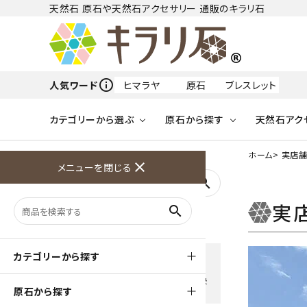
天然石 原石や天然石アクセサリー 通販のキラリ石
info_outline
人気ワード
ヒマラヤ
原石
ブレスレット
カテゴリーから選ぶ
原石から探す
天然石アク
フリーワードから探す
ホーム
> 実店
close
メニューを閉じる
アクアマリン
search
天然石 原石
天然石
ア行
実
search
アマゾナイト
原石
ループタイ
ペンダント
誕生石
ワイヤーアクセサリー
天然石
ハ行
オパール
豊富な決済方法
カテゴリーから探す
クレジットカード・PayPay ・
天然石 ブローチ
和小物
ガーネット
Amzon Payなどお好きな 決
原石から探す
済方法を選択できます