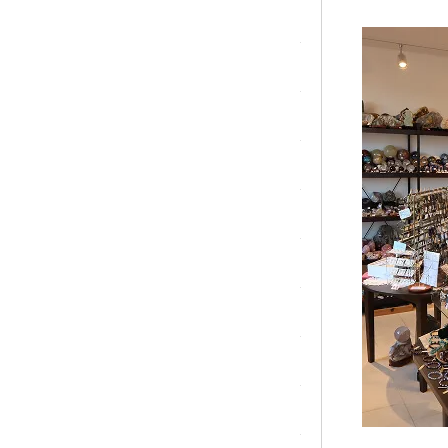
ガーネット
化石（フォッシル）
カルサイト
菊花石
黒水晶
クリソコラ
クリソプレーズ
クンツァイト
K2ブルー