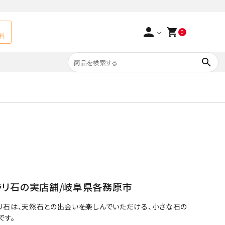
person
shopping_cart
0
料
search
よくあるご質問
アベチュリン
実店舗情報
天然石ペンダント
サ行
タ行
ト
エメラルド
つまみ細工×天然石
ラ行
ォーツ
カーネリアン
ラリ石の実店舗/岐阜県各務原市
多用途天然石
菊花石
リ石は、天然石との出会いを楽しんでいただける、小さな石の
です。
Yellow