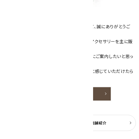
キラリ石について
数あるショップより、当店にお越し下さいまして、誠にありがとうご
ざいます！
当サイトは、天然石原石や天然石を使用したアクセサリーを主に販
売しています。
素敵な色や模様が魅力的な天然石を お客様にご案内したいと思っ
ております。
天然石アクセサリーと原石をより身近なものに感じていただけたら
嬉しいです。
詳しく見る
よくある質問
実店舗紹介
公式ブログ