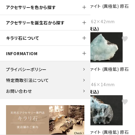
ヘミモルファイト (異極鉱) 原石
ヘミモルファイト (異極鉱) 原石
アクセサリーを色から探す
84g
63g
Size：70×65×25mm
Size：67×62×42mm
アクセサリーを誕生石から探す
7,450円(税込)
5,600円(税込)
キラリ石について
favorite
favorite
INFORMATIOM
ヘミモルファイト (異極鉱) 原石
ヘミモルファイト (異極鉱) 原石
プライバシーポリシー
25.8g
46.9g
特定商取引法について
Size：63×31×19mm
Size：62×46×14mm
お問い合わせ
2,270円(税込)
4,100円(税込)
favorite
favorite
ヘミモルファイト (異極鉱) 原石
ヘミモルファイト (異極鉱) 原石