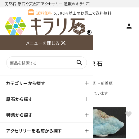
天然石 原石や天然石アクセサリー 通販のキラリ石
card_giftcard
送料無料
5,500円以上のお買上で送料無料
person
TOP
天然石 原石
ヘミモルファイト 原石
close
メニューを閉じる
商品検索
カート(
0
)
お問い合
利用ガイ
メニュー
わせ
ド
ヘミモルファイト 原石
search
カテゴリーから探す
[ 並び順を変更 ]
-
おすすめ順
-
価格順
-
新着順
全 [19] 商品中 [1-19] 商品を表示しています
原石から探す
favorite
favorite
特集から探す
アクセサリーを名前から探す