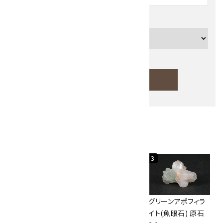
カテゴリー
検索する
人気ランキング
キーワード
1
2
3
カテゴリー
佐渡の赤玉石 原石
ボルダーオパール
グリーンアポフィラ
磨き 128g
原石 40.4g
イト(魚眼石) 原石