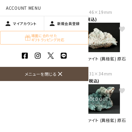
84g
60g
ACCOUNT MENU
Size：84×39×24mm
Size：60×46×19mm
7,450円(税込)
5,000円(税込)
person
person
マイアカウント
新規会員登録
favorite
favorite
場面に合わせた
ギフトラッピング対応
ヘミモルファイト (異極鉱) 原石
ヘミモルファイト (異極鉱) 原石
12.2g
1.5kg
close
Size：42×39×10mm
Size：47×31×34mm
メニューを閉じる
1,100円(税込)
51,800円(税込)
favorite
favorite
SOLD OUT
ヘミモルファイト (異極鉱) 原石
ヘミモルファイト (異極鉱) 原石
18.0g
261g