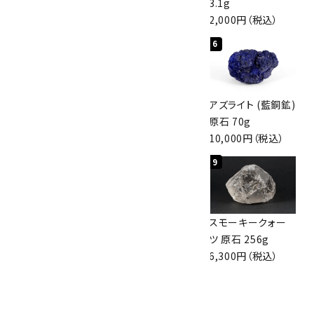
3,000円（税込）
4,000円（税込）
3.1g
2,000円（税込）
検索する
4
5
6
アポフィライト (魚
桜瑪瑙 丸玉
アズライト (藍銅鉱)
眼石) 原石 56g
47mm
原石 70g
3,000円（税込）
3,800円（税込）
10,000円（税込）
7
8
9
ボルダーオパール
アポフィライト (魚
スモーキークォー
原石 36.5g
眼石) 原石 39.6g
ツ 原石 256g
3,650円（税込）
2,000円（税込）
6,300円（税込）
10