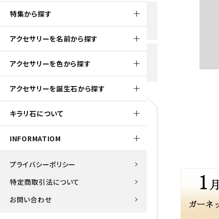
黒水晶
特集から探す
新規会員登録で
大きいサイズの原石
国産 
500ptプレゼント
K2ブルー
アクセサリーを名前から探す
たまご形 特集
ピラミ
スピネル / パーガサイト
送料全国一律700円
アクセサリーを色から探す
5,500円(税込)以上ご購入で
美石 特集
ルース
送料無料
ターコイズ (トルコ石)
アクセサリーを誕生石から探す
パイライト
1月 Ja
キラリ石について
原石
ブルーレースアゲート
5月 Ma
INFORMATIOM
マラカイト
アクアマリン
9月 Se
プライバシーポリシー
ラピスラズリ
アゲート
特定商取引法について
ローズクォーツ
アズライト
お問い合わせ