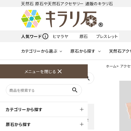
天然石 原石や天然石アクセサリー 通販のキラリ石
info_outline
人気ワード
ヒマラヤ
原石
ブレスレット
カテゴリーから選ぶ
原石から探す
天然石アク
フリーワードから探す
ホーム
>
アクセ
close
メニューを閉じる
アクアマリン
search
天然石 原石
天然石
ア行
search
アマゾナイト
原石
ループタイ
ペンダント
誕生石
ワイヤーアクセサリー
天然石
ハ行
オパール
豊富な決済方法
カテゴリーから探す
クレジットカード・PayPay ・
天然石 ブローチ
和小物
ガーネット
Amzon Payなどお好きな 決
原石から探す
済方法を選択できます