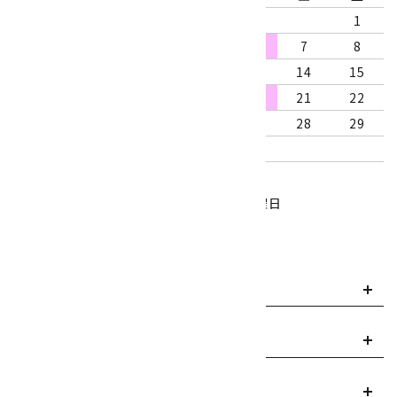
1
2
3
4
5
6
7
8
9
10
11
12
13
14
15
16
17
18
19
20
21
22
23
24
25
26
27
28
29
30
31
営業時間：10:00～18:00
定休日：水曜日、第1・3木曜日
■
・・・休業日
お支払い方法について
payment
送料・配送について
local_shipping
返品について
replay