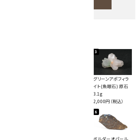
検索する
人気ランキング
キーワード
1
2
3
カテゴリー
佐渡の赤玉石 原石
ボルダーオパール
グリーンアポフィラ
磨き 128g
原石 40.4g
イト(魚眼石) 原石
3,000円（税込）
4,000円（税込）
3.1g
2,000円（税込）
検索する
4
5
6
桜瑪瑙 丸玉
アポフィライト (魚
ボルダーオパール