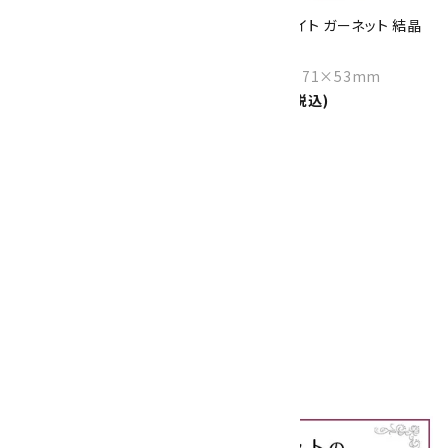
ガーネット さざれ石 詰め合わせ
アンドラダイト ガーネット 結晶
200g
396g
1,100円(税込)
Size：85×71×53mm
8,300円(税込)
favorite
SOLD OUT
アンドラダイト ガーネット 結晶
183g
Size：95×69×30mm
3,800円(税込)
1
全25件