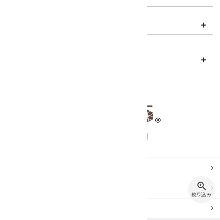
ご利用案内
info
お問い合わせ
mail
お問い合わせ
zoom_in
特定商取引
法表示
絞り込み
プライバシーポリシー