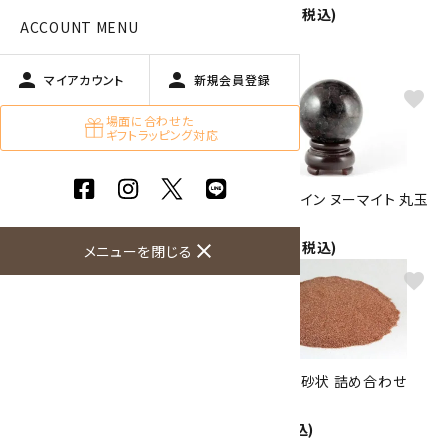
27.0g
60,000円(税込)
ACCOUNT MENU
Size：29×24×19mm
1,450円(税込)
person
person
マイアカウント
新規会員登録
favorite
favorite
場面に合わせた
ギフトラッピング対応
ガーネット イン ヌーマイト 丸玉
ガーネット イン ヌーマイト 丸玉
69mm
63mm
16,000円(税込)
12,000円(税込)
close
メニューを閉じる
favorite
favorite
ガーネット イン ヌーマイト 丸玉
ガーネット 砂状 詰め合わせ
62mm
300g
11,000円(税込)
550円(税込)