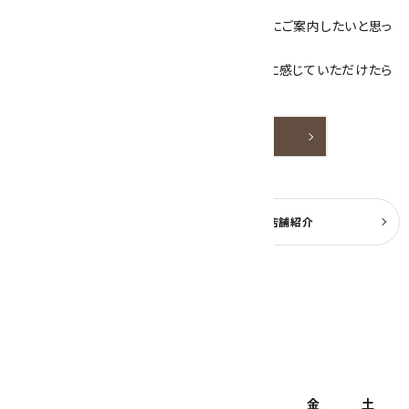
売しています。
素敵な色や模様が魅力的な天然石を お客様にご案内したいと思っ
ております。
天然石アクセサリーと原石をより身近なものに感じていただけたら
嬉しいです。
詳しく見る
よくある質問
実店舗紹介
公式ブログ
2026年8月
日
月
火
水
木
金
土