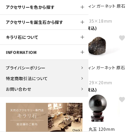
スペサルティン ガーネット 原石
スペサルティン ガーネット 原石
アクセサリーを色から探す
27.8g
42.8g
Size：56×30×15mm
Size：53×35×18mm
アクセサリーを誕生石から探す
2,400円(税込)
3,700円(税込)
キラリ石について
favorite
favorite
INFORMATIOM
スペサルティン ガーネット 結晶
アルマンディン ガーネット 原石
プライバシーポリシー
65g
35.8g
特定商取引法について
Size：75×40×20mm
Size：30×29×20mm
お問い合わせ
5,550円(税込)
1,800円(税込)
favorite
favorite
アルマンディン ガーネット 原石
ガーネット 丸玉 120mm