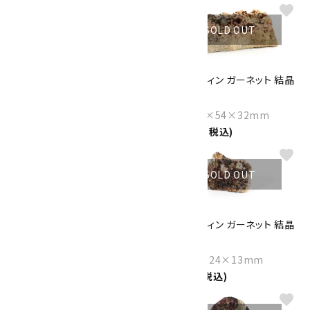
favorite
favorite
SOLD OUT
ガーネット 原石 詰め合わせ
スペサルティン ガーネット 結晶
100g
260g
330円(税込)
Size：101×54×32mm
11,000円(税込)
favorite
favorite
SOLD OUT
SOLD OUT
スペサルティン ガーネット 結晶
スペサルティン ガーネット 結晶
68g
14.8g
Size：58×37×27mm
Size：33×24×13mm
2,300円(税込)
1,300円(税込)
favorite
favorite