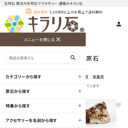
天然石 原石や天然石アクセサリー 通販のキラリ石
card_giftcard
送料無料
5,500円以上のお買上で送料無料
person
TOP
天然石 原石
ガーネット(柘榴石) 原石
close
メニューを閉じる
商品検索
カート(
0
)
お問い合
利用ガイ
メニュー
わせ
ド
ガーネット(柘榴石) 原石
search
カテゴリーから探す
[ 並び順を変更 ]
-
おすすめ順
-
価格順
-
新着順
全 [25] 商品中 [1-25] 商品を表示しています
原石から探す
favorite
favorite
特集から探す
アクセサリーを名前から探す