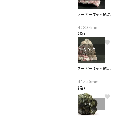
福島県産 灰重石共生グロッシ
グロッシュラー ガーネット 結晶
ュラー 305g
89g
Size：96×66×33mm
Size：58×42×34mm
4,600円(税込)
2,300円(税込)
favorite
favorite
SOLD OUT
SOLD OUT
グロッシュラーガーネット 結晶
グロッシュラー ガーネット 結晶
73g
68g
Size：80×37×25mm
Size：44×43×40mm
1,900円(税込)
1,750円(税込)
favorite
favorite
SOLD OUT
SOLD OUT