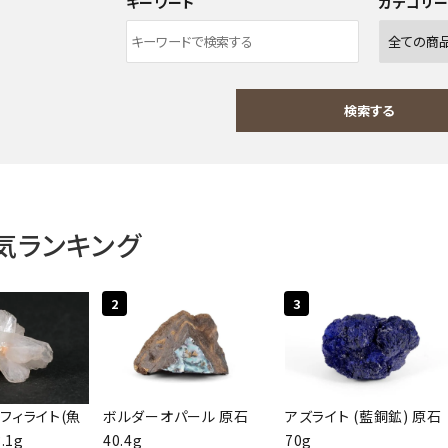
キーワード
カテゴリ
検索する
気ランキング
ワード
2
3
ゴリー
フィライト(魚
ボルダーオパール 原石
アズライト (藍銅鉱) 原石
.1g
40.4g
70g