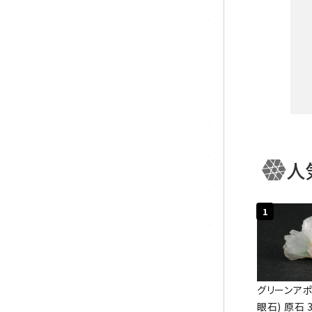
トパーズ
トルマリン
パイライト(黄鉄鉱)
翡翠 (ジェイド)
ピンクオパール
人
ブラッドストーン
キー
ブルーレースアゲート
1
フローライト(蛍石)
カテ
ヘミモルファイト
グリーンアポ
眼石) 原石 3
ボツワナアゲート