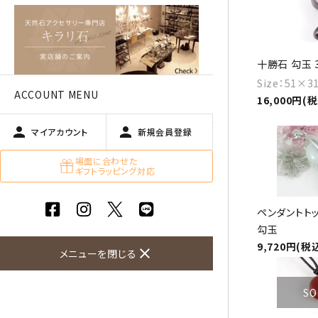
アベチュリン
アマゾナイト
十勝石 勾玉 3
アメジスト
Size：51×
ACCOUNT MENU
16,000円(
アラゴナイト
person
person
マイアカウント
新規会員登録
エメラルド
場面に合わせた
ギフトラッピング対応
オパール
オブシディアン（黒曜石/十勝
ペンダントト
石）
勾玉
9,720円(税
close
メニューを閉じる
ガーデンクォーツ
SO
カーネリアン