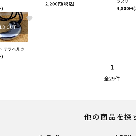
ラズリ
2,200円(税込)
込)
4,800円
favorite
LD OUT
ト テラヘルツ
込)
1
全29件
他の商品を探