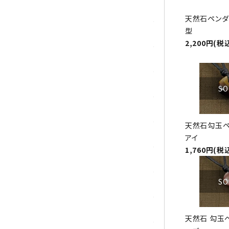
ガーネット
天然石ペンダ
型
化石（フォッシル）
2,200円(税
カルサイト
菊花石
SO
黒水晶
天然石勾玉ペ
クリソコラ
アイ
1,760円(税
クリソプレーズ
SO
クンツァイト
K2ブルー
天然石 勾玉