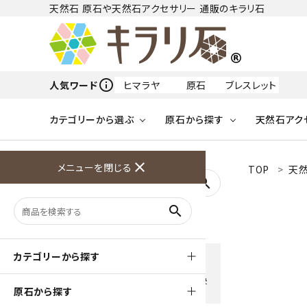
天然石 原石や天然石アクセサリー 通販のキラリ石
info_outline
人気ワード
ヒマラヤ
原石
ブレスレット
カテゴリーから選ぶ
原石から探す
天然石アク
フリーワードから探す
close
メニューを閉じる
TOP
天然
アクアマリン
search
天然石 原石
天然石
ア行
search
アマゾナイト
原石
ループタイ
ペンダント
誕生石
ワイヤーアクセサリー
天然石
ハ行
オパール
豊富な決済方法
カテゴリーから探す
クレジットカード・PayPay ・
天然石 ブローチ
和小物
ガーネット
Amzon Payなどお好きな 決
原石から探す
済方法を選択できます