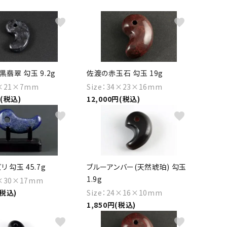
ーズ
クンツァイト
ポイント 特集
favorite
favorite
水晶
Black
勾玉 特集
ト
ソーダライト
Mix
石言葉辞典
黒翡翠 勾玉 9.2g
佐渡の赤玉石 勾玉 19g
トルマリン
2×21×7mm
Size：34×23×16mm
円(税込)
12,000円(税込)
ール
ブラッドストーン
3月 Mar
4月 Ap
favorite
favorite
ァイト
ボツワナアゲート
7月 Jul
8月 A
ト
ユナカイト
11月 Nov
12月 
 勾玉 45.7g
ブルーアンバー(天然琥珀) 勾玉
ーツ
ルビー
1.9g
7×30×17mm
(税込)
Size：24×16×10mm
石
1,850円(税込)
favorite
favorite