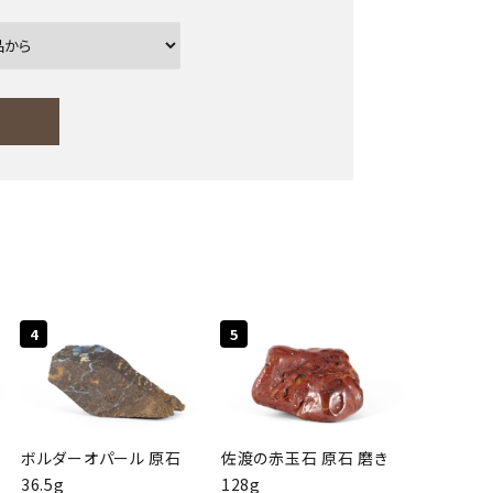
ー
close
4
5
ボルダーオパール 原石
佐渡の赤玉石 原石 磨き
36.5g
128g