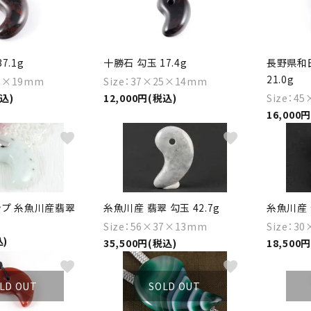
7.1g
十勝石 勾玉 17.4g
長野県和
21.0g
31×19mm
Size：37×25×14mm
税込)
12,000円(税込)
Size：4
16,000
favorite
favorite
ップ 糸魚川産翡翠
糸魚川産 翡翠 勾玉 42.7g
糸魚川産 翡
Size：56×37×13mm
Size：3
込)
35,500円(税込)
18,500
favorite
favorite
LD OUT
SOLD OUT