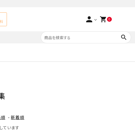
person
shopping_cart
0
料
search
よくあるご質問
アベチュリン
実店舗情報
天然石ペンダント
サ行
タ行
ト
エメラルド
集
つまみ細工×天然石
ラ行
ォーツ
カーネリアン
格順
-
新着順
多用途天然石
菊花石
表示しています
Yellow