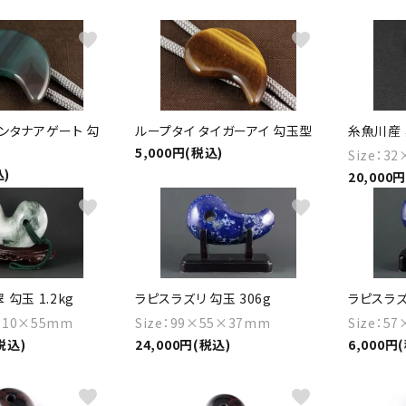
クリソコラ
クリソプレ
原石/アクセサリー
丸玉 特集
favorite
favorite
シトリン
ジャスパー
White
Green
ッド型 特集
ハート形 特集
スモーキークォーツ
セレスタイ
Gray
Brown
 特集
鉱物解説
ンタナアゲート 勾
ループタイ タイガーアイ 勾玉型
糸魚川産 
タイガーアイ/ホークアイ
トパーズ
5,000円(税込)
Size：3
込)
20,000
翡翠
ピンクオパ
n
2月 Feb
favorite
favorite
フローライト
ヘミモルフ
y
6月 Jun
ムーンストーン
モスアゲー
p
10月 Oct
勾玉 1.2kg
ラピスラズリ 勾玉 306g
ラピスラズリ
ラブラドライト
ルチルクォ
×110×55mm
Size：99×55×37mm
Size：5
税込)
24,000円(税込)
6,000円
ロードクロサイト
その他天然
favorite
favorite