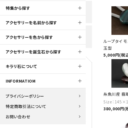
黒水晶
特集から探す
新規会員登録で
大きいサイズの原石
国産 
500ptプレゼント
K2ブルー
アクセサリーを名前から探す
たまご形 特集
ピラミ
スピネル / パーガサイト
送料全国一律700円
アクセサリーを色から探す
5,500円(税込)以上ご購入で
美石 特集
ルース
ループタイ モ
送料無料
ターコイズ (トルコ石)
玉型
アクセサリーを誕生石から探す
5,000円(税
パイライト
1月 Ja
キラリ石について
原石
ブルーレースアゲート
5月 Ma
INFORMATIOM
マラカイト
アクアマリン
9月 Se
糸魚川産 翡翠 
プライバシーポリシー
ラピスラズリ
アゲート
Size：145
特定商取引法について
380,000円(
ローズクォーツ
アズライト
お問い合わせ