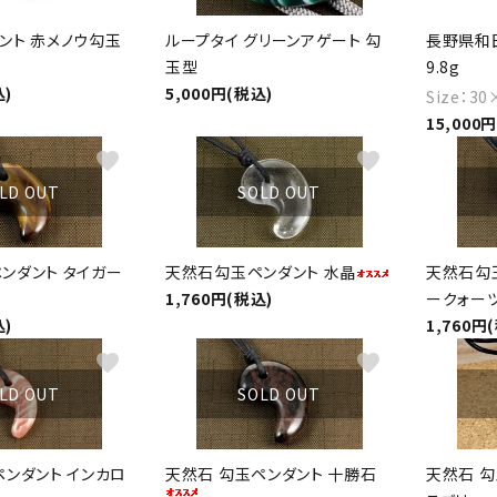
ント 赤メノウ勾玉
ループタイ グリーンアゲート 勾
長野県和
玉型
9.8g
込)
5,000円(税込)
Size：3
15,000
favorite
favorite
LD OUT
SOLD OUT
ンダント タイガー
天然石勾玉ペンダント 水晶
天然石勾
1,760円(税込)
ークォー
込)
1,760円
favorite
favorite
LD OUT
SOLD OUT
ペンダント インカロ
天然石 勾玉ペンダント 十勝石
天然石 