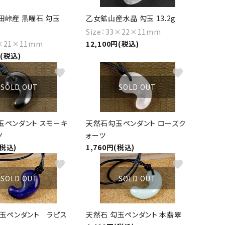
田峠産 黒曜石 勾玉
乙女鉱山産水晶 勾玉 13.2g
Size：33×22×11mm
0×21×11mm
12,100円(税込)
円(税込)
favorite
favorite
SOLD OUT
SOLD OUT
玉ペンダント スモーキ
天然石勾玉ペンダント ローズク
ツ
ォーツ
(税込)
1,760円(税込)
favorite
favorite
SOLD OUT
SOLD OUT
勾玉ペンダント ラピス
天然石 勾玉ペンダント 本翡翠