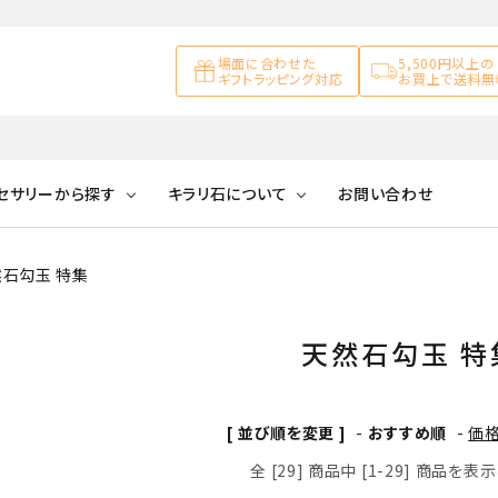
場面に合わせた
5,500円以上の
ギフトラッピング対応
お買上で送料無
セサリーから探す
キラリ石について
お問い合わせ
石勾玉 特集
アズライト
キラリ石について
お客様の声
アゲート
ブレスレット
天然石ループタイ
カ行
アメジスト
キラリ石ポイントに
公式ブログ
アラゴナイ
天然石勾玉 特
ついて
ネックレス
天然石ピアス
マ行
オブシディアン
ガーデンク
[ 並び順を変更 ]
-
おすすめ順
-
価
天然石置き飾り
化石
カルサイト
全 [29] 商品中 [1-29] 商品を
Blue
Pink