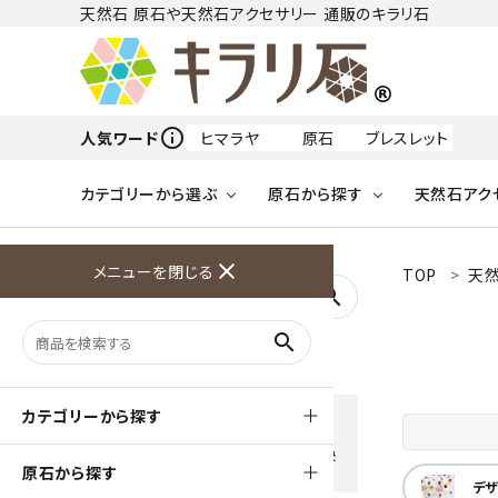
天然石 原石や天然石アクセサリー 通販のキラリ石
info_outline
人気ワード
ヒマラヤ
原石
ブレスレット
カテゴリーから選ぶ
原石から探す
天然石アク
フリーワードから探す
close
メニューを閉じる
TOP
天然
アクアマリン
search
天然石 原石
天然石
ア行
search
アマゾナイト
原石
ループタイ
ペンダント
誕生石
ワイヤーアクセサリー
天然石
ハ行
オパール
豊富な決済方法
カテゴリーから探す
クレジットカード・PayPay ・
天然石 ブローチ
和小物
ガーネット
Amzon Payなどお好きな 決
原石から探す
済方法を選択できます
デザ