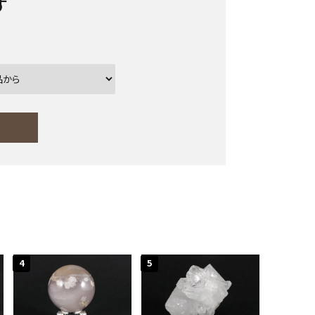
す
ー
close
4
5