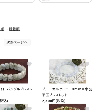
ーズ
クンツァイト
ポイント 特集
水晶
Black
勾玉 特集
ト
ソーダライト
格順
-
新着順
Mix
石言葉辞典
トルマリン
次のページへ
ール
ブラッドストーン
3月 Mar
4月 Ap
ァイト
ボツワナアゲート
favorite
favorite
7月 Jul
8月 A
ト
ユナカイト
11月 Nov
12月 
ーツ
ルビー
イト バングルブレスレ
ブルーカルセドニー8mm×水晶
平玉ブレスレット
石
(税込)
2,500円(税込)
favorite
favorite