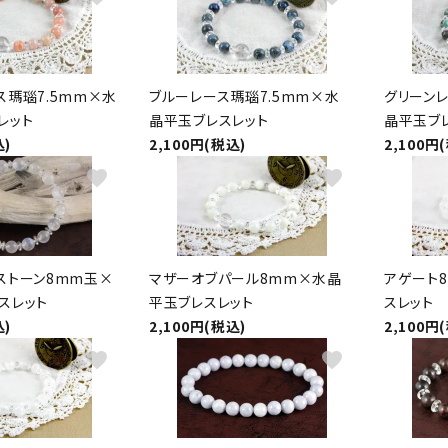
ス瑪瑙7.5mm×水
ブルーレース瑪瑙7.5mm×水
グリーンレ
レット
晶平玉ブレスレット
晶平玉ブ
込)
2,100円(税込)
2,100円
favorite
favorite
ストーン8mm玉×
マザーオブパール8mm×水晶
アゲート
スレット
平玉ブレスレット
スレット
込)
2,100円(税込)
2,100円
favorite
favorite