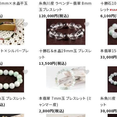
8mm×水晶平玉
糸魚川産 ラベンダー翡翠 8mm
十勝石1
玉ブレスレット
レット
込)
120,000円(税込)
6,100円
favorite
favorite
ット×シルバーブレ
十勝石＆水晶19mm玉 ブレスレ
本翡翠15
ット
33,000
込)
13,500円(税込)
favorite
favorite
m玉 ブレスレット
本翡翠 7mm玉 ブレスレット (ミ
糸魚川産 
税込)
ャンマー産)
ット
2,800円(税込)
30,000