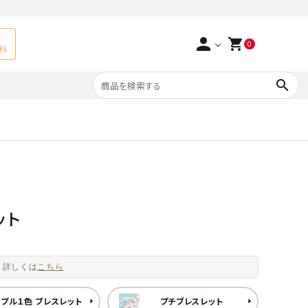
person
shopping_cart
0
料
search
よくあるご質問
アベチュリン
実店舗情報
天然石ペンダント
サ行
タ行
ト
エメラルド
ット
つまみ細工×天然石
ラ行
ォーツ
カーネリアン
。詳しくは
こちら
多用途天然石
菊花石
プル１色 ブレスレット
プチブレスレット
Yellow