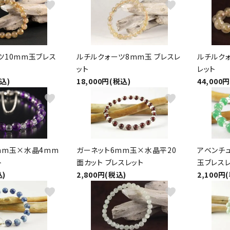
favorite
favorite
ツ10mm玉ブレス
ルチルクォーツ8mm玉 ブレスレ
ルチルクォ
ット
レット
税込)
18,000円(税込)
44,000
favorite
favorite
mm玉×水晶4mm
ガーネット6mm玉×水晶平20
アベンチ
ト
面カット ブレスレット
玉ブレス
込)
2,800円(税込)
2,100円
favorite
favorite