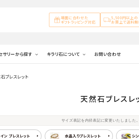
場面に合わせた
5,500円以上の
ギフトラッピング対応
お買上で送料無
セサリーから探す
キラリ石について
お問い合わせ
石ブレスレット
アズライト
キラリ石について
お客様の声
アゲート
ブレスレット
天然石ループタイ
カ行
アメジスト
キラリ石ポイントに
公式ブログ
アラゴナイ
天然石ブレスレ
ついて
ネックレス
天然石ピアス
マ行
オブシディアン
ガーデンク
サイズ表記を内径表記に変更いたしました
天然石置き飾り
化石
カルサイト
イン ブレスレット
水晶入りブレスレット
シン
Blue
Pink