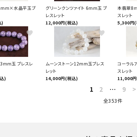
8mm×水晶平玉ブ
グリーンクンツァイト 6mm玉 ブ
本翡翠8
レスレット
スレット
込)
12,000円(税込)
5,300円
favorite
favorite
3mm玉 ブレスレ
ムーンストーン12mm玉ブレス
コーラルア
レット
スレット
税込)
14,000円(税込)
11,000
1
2
…
9
>
全353件