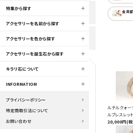
黒水晶
特集から探す
新規会員登録で
大きいサイズの原石
国産 
金具留
500ptプレゼント
K2ブルー
アクセサリーを名前から探す
たまご形 特集
ピラミ
スピネル / パーガサイト
送料全国一律700円
アクセサリーを色から探す
5,500円(税込)以上ご購入で
美石 特集
ルース
送料無料
ターコイズ (トルコ石)
アクセサリーを誕生石から探す
パイライト
1月 Ja
キラリ石について
原石
ブルーレースアゲート
5月 Ma
INFORMATIOM
マラカイト
アクアマリン
9月 Se
プライバシーポリシー
ラピスラズリ
アゲート
ルチルクォー
特定商取引法について
ルブレスレッ
ローズクォーツ
アズライト
お問い合わせ
20,000円(