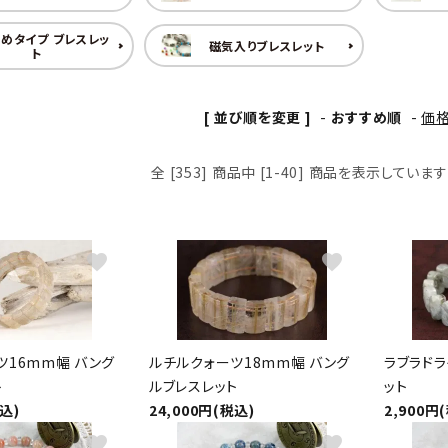
クリソコラ
クリソプレ
原石/アクセサリー
丸玉 特集
めタイプ ブレスレッ
磁気入りブレスレット
ト
シトリン
ジャスパー
White
Green
ッド型 特集
ハート形 特集
スモーキークォーツ
セレスタイ
[ 並び順を変更 ]
-
おすすめ順
-
価
Gray
Brown
 特集
鉱物解説
タイガーアイ/ホークアイ
トパーズ
全 [353] 商品中 [1-40] 商品を表示しています
翡翠
ピンクオパ
n
2月 Feb
フローライト
ヘミモルフ
favorite
favorite
y
6月 Jun
ムーンストーン
モスアゲー
p
10月 Oct
ラブラドライト
ルチルクォ
ツ16mm幅 バング
ルチルクォーツ18mm幅 バング
ラブラドラ
ト
ルブレスレット
ット
ロードクロサイト
その他天然
税込)
24,000円(税込)
2,900円
favorite
favorite