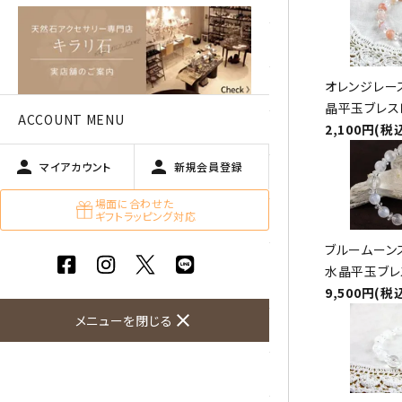
アベチュリン
アマゾナイト
オレンジレー
アメジスト
晶平玉ブレス
ACCOUNT MENU
2,100円(税
アラゴナイト
person
person
マイアカウント
新規会員登録
エメラルド
場面に合わせた
ギフトラッピング対応
オパール
ブルームーン
オブシディアン（黒曜石/十勝
水晶平玉ブレ
石）
9,500円(税
close
メニューを閉じる
ガーデンクォーツ
カーネリアン