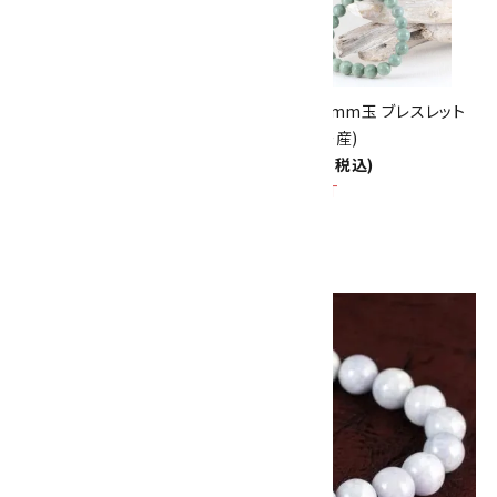
8/31
迄!
糸魚川産 翡翠 8mm玉ブレスレ
本翡翠 10mm玉 ブレスレット
ット
(ミャンマー産)
30,000円(税込)
10,500円(税込)
SOLD OUT
画像一覧