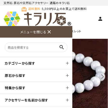
天然石 原石や天然石アクセサリー 通販のキラリ石
card_giftcard
送料無料
5,500円以上のお買上で送料無料
person
TOP
天然石ブレスレット
close
シンプル１色 ブレスレット
メニューを閉じる
商品検索
カート(
0
)
お問い合
利用ガイ
メニュー
わせ
ド
search
カテゴリーから探す
原石から探す
arrow_back_ios
arrow_forward_ios
特集から探す
アクセサリーを名前から探す