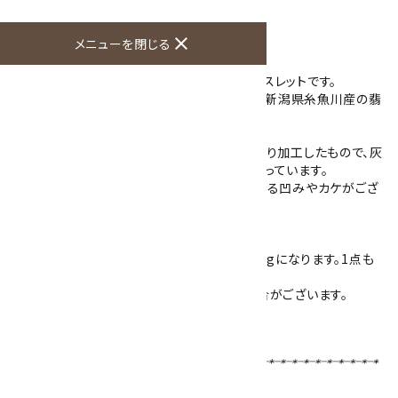
商品説明
close
メニューを閉じる
新潟県糸魚川で採れた本翡翠の8mm玉ブレスレットです。
「国石」である翡翠(ジェダイト)ですが、中でも新潟県糸魚川産の翡
翠は人気です。
こちらのブレスレットは当店にある翡翠原石より加工したもので、灰
色の石の中に淡いラベンダー色や白色が混ざっています。
磨きにより表面には艶がありますが、石目による凹みやカケがござ
います。
稀少な国産翡翠のブレスレットです。
サイズはワンサイズで、内径は約18.5cm 23.2gになります。1点も
のになり、写真の現物をお届けします。
※ご使用のモニターによって色が濃く出る場合がございます。
ブレスレットサイズの選び方はこちら！！
【使用天然石 】
糸魚川翡翠
8mm