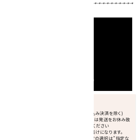
発送につきまして
正午までのご注文で当日発送致します。(振込み決済を除く)
休業日(水曜日、第1．3木曜日)と臨時休業日は発送をお休み致
します。 営業日カレンダー(左下段)をご確認ください
配達ご希望日がない場合は、最短日でのお届けになります。
※最短でのお届けをご希望の場合、時間指定の選択は"指定な