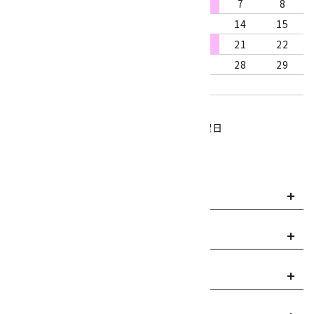
2
3
4
5
6
7
8
9
10
11
12
13
14
15
16
17
18
19
20
21
22
23
24
25
26
27
28
29
30
31
営業時間：10:00～18:00
定休日：水曜日、第1・3木曜日
■
・・・休業日
お支払い方法について
payment
送料・配送について
local_shipping
返品について
replay