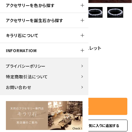
アクセサリーを色から探す
アクセサリーを誕生石から探す
12000pt
キラリ石について
糸魚川産 ラベンダー翡翠 8mm玉ブレスレット
INFORMATIOM
120,000円(税込)
プライバシーポリシー
特定商取引法について
－
＋
数量
お問い合わせ
カートに入れる
favorite
お問い合わせ