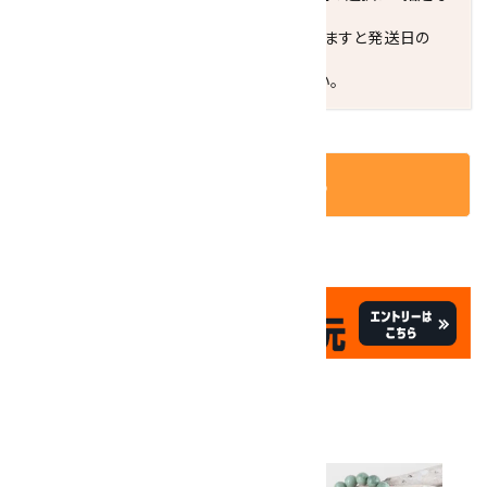
し"をおすすめします。
お届けの地域によっては、時間帯を指定されますと発送日の
翌々日配送になります。
ご不明な点はお気軽にお問い合わせください。
カートに入れる
✦
✦
祝☆サイトオープン17周年
✦
17
✦
th
ありがとうキャンペーン
関連商品
10倍
キラリ石ポイント
!!