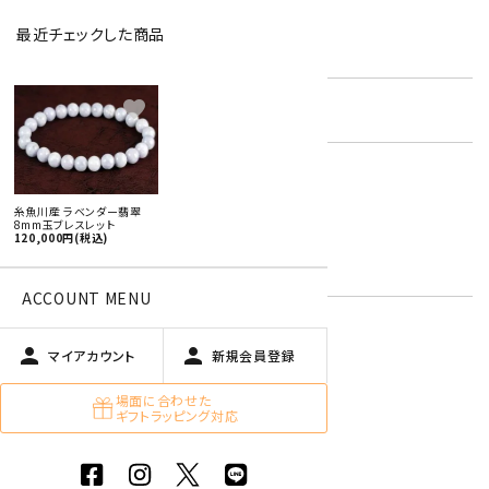
最近チェックした商品
型番:
gbl-199
favorite
在庫状況:
残り1です
国産 原石 / アクセサリー
女性用ブレスレット
糸魚川産 ラベンダー翡翠
キーワード:
ジェダイト【翡翠】
8mm玉ブレスレット
120,000円(税込)
5月 エメラルド・翡翠
緑色
ACCOUNT MENU
person
person
マイアカウント
新規会員登録
特定商取引法に基づく表記 (返品など)
この商品を友達に教える
場面に合わせた
ギフトラッピング対応
買い物を続ける