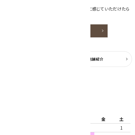
ております。
天然石アクセサリーと原石をより身近なものに感じていただけたら
嬉しいです。
詳しく見る
よくある質問
実店舗紹介
公式ブログ
2026年8月
日
月
火
水
木
金
土
1