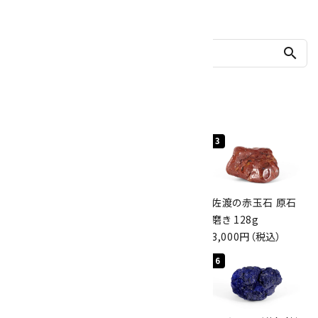
他の商品を探す
search
人気ランキング
1
2
3
桜瑪瑙 丸玉
ボルダーオパール
佐渡の赤玉石 原石
47mm
原石 40.4g
磨き 128g
3,800円（税込）
4,000円（税込）
3,000円（税込）
4
5
6