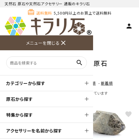
天然石 原石や天然石アクセサリー 通販のキラリ石
card_giftcard
送料無料
5,500円以上のお買上で送料無料
person
TOP
天然石 原石
スモーキークォーツ 原石
close
メニューを閉じる
商品検索
カート(
0
)
お問い合
利用ガイ
メニュー
わせ
ド
スモーキークォーツ 原石
search
カテゴリーから探す
[ 並び順を変更 ]
-
おすすめ順
-
価格順
-
新着順
全 [34] 商品中 [1-34] 商品を表示しています
原石から探す
favorite
favorite
特集から探す
アクセサリーを名前から探す