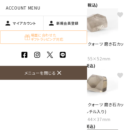
1,700円(税込)
15,000円(税込)
ACCOUNT MENU
favorite
favorite
person
person
マイアカウント
新規会員登録
場面に合わせた
ギフトラッピング対応
スモーキークォーツ 磨き石カッ
スモーキークォーツ 磨き石カッ
ト 146g
ト 302g
Size：49×55×36mm
Size：64×55×52mm
4,200円(税込)
9,400円(税込)
close
メニューを閉じる
favorite
favorite
スモーキークォーツ 磨き石カッ
スモーキークォーツ 磨き石カッ
ト 244g
ト 153g (ルチル入り)
Size：59×51×47mm
Size：58×44×37mm
7,000円(税込)
6,500円(税込)