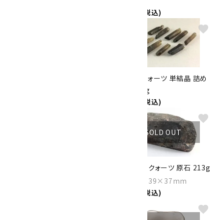
33mm
34mm
2,300円(税込)
2,600円(税込)
favorite
favorite
スモーキクォーツ 磨き石 詰め
スモーキクォーツ 単結晶 詰め
合わせ 100g
合わせ 30g
1,600円(税込)
1,320円(税込)
favorite
favorite
SOLD OUT
スモーキクォーツ さざれ石 詰
スモーキークォーツ 原石 213g
め合わせ 200g
Size：87×39×37mm
1,100円(税込)
3,000円(税込)
favorite
favorite