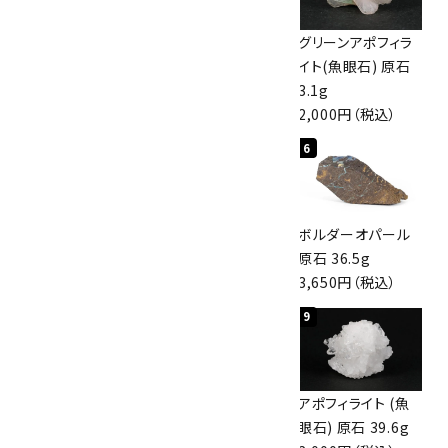
カテゴリー
佐渡の赤玉石 原石
ボルダーオパール
グリーンアポフィラ
磨き 128g
原石 40.4g
イト(魚眼石) 原石
3,000円（税込）
4,000円（税込）
3.1g
2,000円（税込）
検索する
4
5
6
桜瑪瑙 丸玉
アポフィライト (魚
ボルダーオパール
47mm
眼石) 原石 56g
原石 36.5g
3,800円（税込）
3,000円（税込）
3,650円（税込）
7
8
9
アズライト (藍銅鉱)
アズライト (藍銅鉱)
アポフィライト (魚
原石 70g
原石 87g
眼石) 原石 39.6g