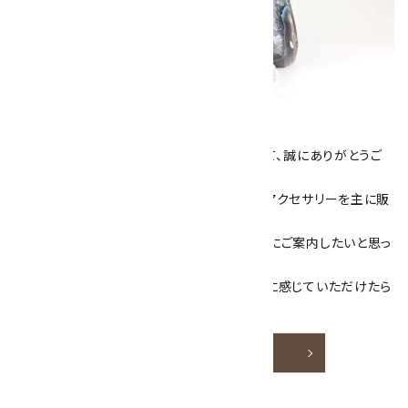
キラリ石について
数あるショップより、当店にお越し下さいまして、誠にありがとうご
ざいます！
当サイトは、天然石原石や天然石を使用したアクセサリーを主に販
売しています。
素敵な色や模様が魅力的な天然石を お客様にご案内したいと思っ
ております。
天然石アクセサリーと原石をより身近なものに感じていただけたら
嬉しいです。
詳しく見る