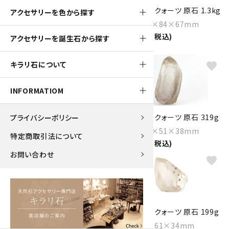
スモーキークォーツ クラスター
スモーキークォーツ 原石 1.3kg
アクセサリーを色から探す
1.8kg
Size：170×84×67mm
Size：180×130×115mm
19,000円(税込)
アクセサリーを誕生石から探す
39,000円(税込)
キラリ石について
favorite
favorite
INFORMATIOM
スモーキークォーツ 原石 90g
スモーキークォーツ 原石 319g
プライバシーポリシー
Size：58×39×27mm
Size：100×51×38mm
特定商取引法について
3,400円(税込)
14,000円(税込)
お問い合わせ
favorite
favorite
スモーキークォーツ 原石 121g
スモーキークォーツ 原石 199g
Size：74×35×32mm
Size：68×61×34mm