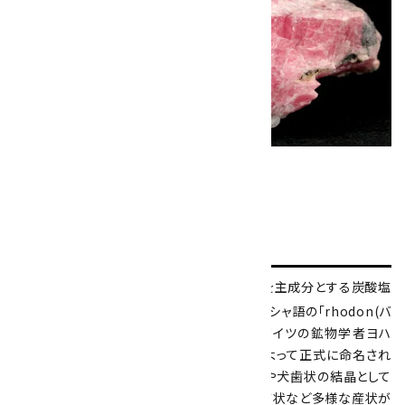
鉱
物学的特徴
ロードクロサイトは、炭酸マンガン(MnCO
)を主成分とする炭酸塩
3
鉱物です。和名は菱マンガン鉱。鉱物名はギリシャ語の「rhodon(バ
ラ)」と「chroma(色)」に由来し、1813年にドイツの鉱物学者ヨハ
ン・フリードリヒ・ルートヴィヒ・ハウスマンによって正式に命名され
ました。結晶系は三方晶系に属し、菱面体状や犬歯状の結晶として
産出するほか、塊状・鍾乳石状・ブドウ状・縞帯状など多様な産状が