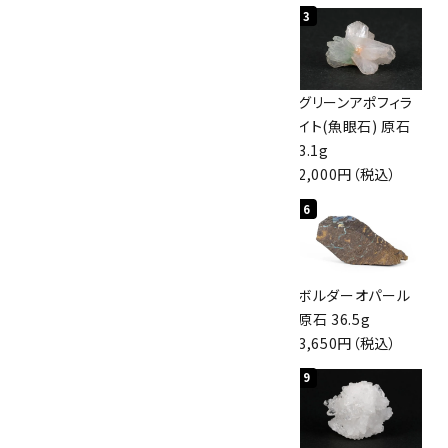
1
2
3
カテゴリー
佐渡の赤玉石 原石
ボルダーオパール
グリーンアポフィラ
磨き 128g
原石 40.4g
イト(魚眼石) 原石
3,000円（税込）
4,000円（税込）
3.1g
2,000円（税込）
検索する
4
5
6
桜瑪瑙 丸玉
アポフィライト (魚
ボルダーオパール
47mm
眼石) 原石 56g
原石 36.5g
3,800円（税込）
3,000円（税込）
3,650円（税込）
7
8
9