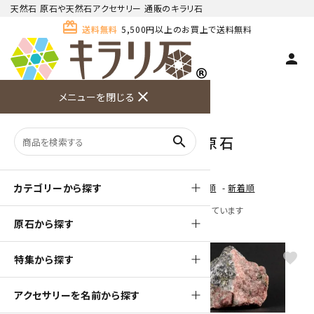
天然石 原石や天然石アクセサリー 通販のキラリ石
card_giftcard
送料無料
5,500円以上のお買上で送料無料
person
TOP
天然石 原石
ロードクロサイト 原石
close
メニューを閉じる
商品検索
カート(
0
)
お問い合
利用ガイ
メニュー
わせ
ド
ロードクロサイト 原石
search
カテゴリーから探す
[ 並び順を変更 ]
-
おすすめ順
-
価格順
-
新着順
全 [30] 商品中 [1-30] 商品を表示しています
原石から探す
favorite
favorite
特集から探す
アクセサリーを名前から探す