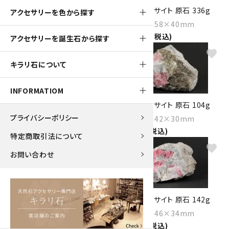
ロードクロサイト 原石 706g
ロードクロサイト 原石 336g
アクセサリーを色から探す
Size：124×89×44mm
Size：81×58×40mm
29,500円(税込)
14,000円(税込)
アクセサリーを誕生石から探す
favorite
favorite
キラリ石について
INFORMATIOM
ロードクロサイト 原石 92g
ロードクロサイト 原石 104g
プライバシーポリシー
Size：44×41×30mm
Size：57×42×30mm
3,850円(税込)
4,350円(税込)
特定商取引法について
favorite
favorite
お問い合わせ
ロードクロサイト 原石 111g
ロードクロサイト 原石 142g
Size：63×40×24mm
Size：67×46×34mm
4,650円(税込)
5,950円(税込)