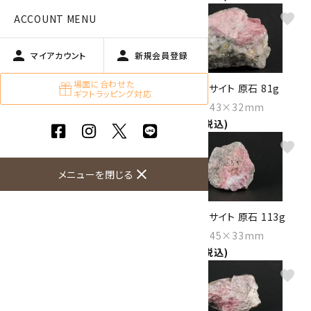
favorite
favorite
ACCOUNT MENU
person
person
マイアカウント
新規会員登録
場面に合わせた
ロードクロサイト 原石 93g
ロードクロサイト 原石 81g
ギフトラッピング対応
Size：62×46×30mm
Size：45×43×32mm
3,900円(税込)
3,400円(税込)
favorite
favorite
close
メニューを閉じる
ロードクロサイト 原石 128g
ロードクロサイト 原石 113g
Size：60×59×29mm
Size：46×45×33mm
5,400円(税込)
4,750円(税込)
favorite
favorite