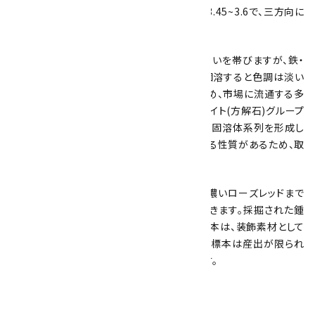
確認できます。モース硬度は3.5~4.5、比重は3.45~3.6で、三方向に
完全な劈開を持ちます。
純粋な組成に近いものはローズレッドの色合いを帯びますが、鉄・
カルシウム・マグネシウム・亜鉛などが置換固溶すると色調は淡い
ピンクから褐色・灰色へと変化します。このため、市場に流通する多
くの標本はピンク系の色調を持ちます。カルサイト(方解石)グループ
に属し、サイデライト(菱鉄鉱)との間で完全な固溶体系列を形成し
ます。また、塩酸などの酸に接触すると溶解する性質があるため、取
り扱いには注意が必要です。
帯状・鍾乳石状の標本では、薄いピンクから濃いローズレッドまで
の色帯が同心円状に重なる縞模様が確認できます。採掘された鍾
乳石を切断・研磨した同心円縞模様の板状標本は、装飾素材として
広く流通しています。一方、透明度の高い結晶標本は産出が限られ
ており、標本市場では高い評価を受けています。