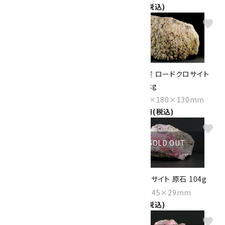
9,300円(税込)
6,600円(税込)
favorite
favorite
アルゼンチン産 ロードクロサイ
尾太鉱山産 ロードクロサイト
ト 原石 403g
原石 12.6kg
Size：90×78×41mm
Size：300×180×130mm
35,000円(税込)
280,000円(税込)
favorite
favorite
SOLD OUT
SOLD OUT
ロードクロサイト 原石 90g
ロードクロサイト 原石 104g
Size：44×43×34mm
Size：48×45×29mm
3,800円(税込)
4,350円(税込)
favorite
favorite