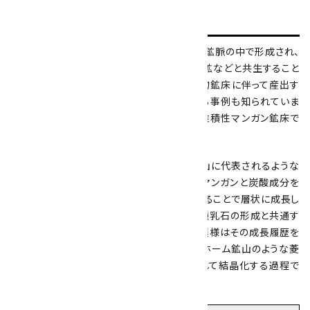
形
成過程
ロードクロサイトは主に低温から中温の熱水鉱脈の中で形成され、
石英・蛍石・方解石・閃亜鉛鉱・方鉛鉱・黄銅鉱などと共生すること
が多い鉱物です。銀・銅・鉛などの金属硫化物鉱床に伴って産出す
ることが多く、銀山の副産物として採掘される事例も知られていま
す。また、マンガンに富む変成岩中の鉱脈や堆積性マンガン鉱床で
も形成されます。
アルゼンチン・カタマルカ州のカピリタス鉱山に代表されるような
鍾乳石状の標本は、空洞の天井や壁面からマンガンと炭酸成分を
含む溶液が滲み出し、ゆっくりと沈殿・堆積することで層状に成長し
たものです。この過程は石灰洞のカルサイト鍾乳石の形成と共通す
るメカニズムに基づいており、同心円状の縞模様はその成長履歴を
反映しています。一方、コロラド州スウィートホーム鉱山のような菱
面体結晶標本は、熱水が鉱脈の空隙に浸透して結晶化する過程で
形成されたと考えられています。