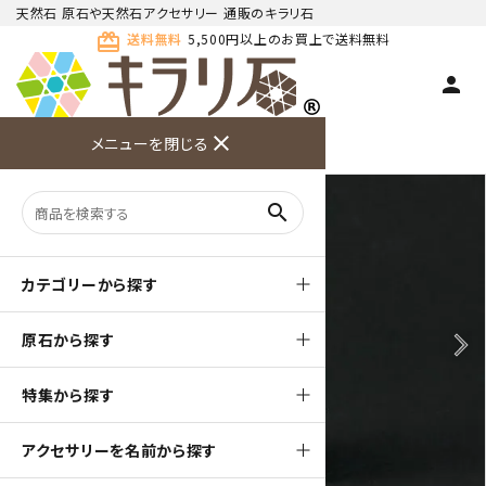
天然石 原石や天然石アクセサリー 通販のキラリ石
card_giftcard
送料無料
5,500円以上のお買上で送料無料
person
TOP
天然石 原石
ロードクロサイト 原石
close
メニューを閉じる
商品検索
カート(
0
)
お問い合
利用ガイ
メニュー
わせ
ド
search
カテゴリーから探す
原石から探す
arrow_back_ios
arrow_forward_ios
特集から探す
アクセサリーを名前から探す