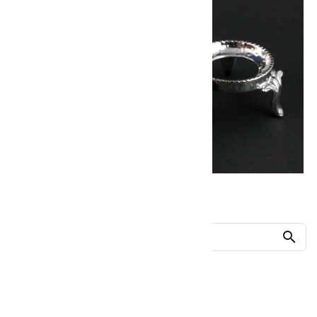
他の商品を探す
search
人気ランキング