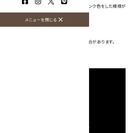
こちらの卵型の原石には、濃いピンクと淡いピンク色をした模様が
入っています。
花の様な模様が素敵ですね。
close
メニューを閉じる
表面は研磨によりツルツルしています。
地球が作り上げた模様に惹きこまれます。
台が付きますので置き飾りにおすすめ！
※ご使用のモニターにより、色が濃く見える場合があります。
石のみの大きさ：幅34mm 高さ44mm
硬度：3.5～4