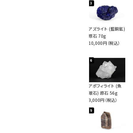
1
2
3
グリーンアポフィラ
ボルダーオパール
アズライト (藍銅鉱)
イト(魚眼石) 原石
原石 40.4g
原石 70g
3.1g
4,000円（税込）
10,000円（税込）
2,000円（税込）
4
5
6
ボルダーオパール
佐渡の赤玉石 原石
アポフィライト (魚
原石 36.5g
磨き 128g
眼石) 原石 56g
3,650円（税込）
3,000円（税込）
3,000円（税込）
7
8
9