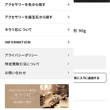
アクセサリーを色から探す
アクセサリーを誕生石から探す
1550pt
キラリ石について
ロードクロサイト (インカローズ) たまご形 90g
15,500円(税込)
INFORMATIOM
プライバシーポリシー
SOLD OUT
特定商取引法について
お問い合わせ
favorite
お問い合わせ
型番:
ireg-01
在庫状況:
在庫 0 売切れ中