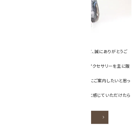
キラリ石について
数あるショップより、当店にお越し下さいまして、誠にありがとうご
ざいます！
当サイトは、天然石原石や天然石を使用したアクセサリーを主に販
売しています。
素敵な色や模様が魅力的な天然石を お客様にご案内したいと思っ
ております。
天然石アクセサリーと原石をより身近なものに感じていただけたら
嬉しいです。
詳しく見る