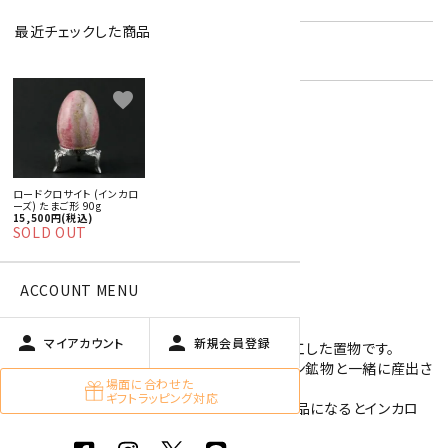
最近チェックした商品
キーワード:
天然石 たまご形 特集
favorite
特定商取引法に基づく表記 (返品など)
この商品を友達に教える
ロードクロサイト (インカロ
買い物を続ける
ーズ) たまご形 90g
15,500円(税込)
SOLD OUT
商品説明
ACCOUNT MENU
person
person
マイアカウント
新規会員登録
ロードクロサイト (菱マンガン鉱)を卵型に加工した置物です。
ロードクロサイトは、ロードナイト等のマンガン鉱物と一緒に産出さ
場面に合わせた
れる石で、
ギフトラッピング対応
アクセサリーとして加工される事が多く、宝飾品になるとインカロ
ーズと呼ばれている鉱物です。