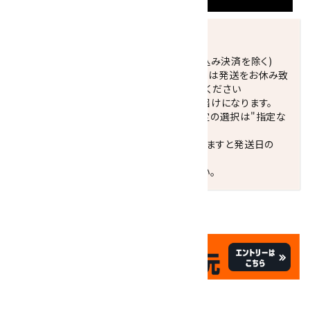
発送につきまして
正午までのご注文で当日発送致します。(振込み決済を除く)
休業日(水曜日、第1．3木曜日)と臨時休業日は発送をお休み致
します。 営業日カレンダー(左下段)をご確認ください
配達ご希望日がない場合は、最短日でのお届けになります。
※最短でのお届けをご希望の場合、時間指定の選択は"指定な
し"をおすすめします。
お届けの地域によっては、時間帯を指定されますと発送日の
翌々日配送になります。
ご不明な点はお気軽にお問い合わせください。
✦
✦
祝☆サイトオープン17周年
✦
17
✦
th