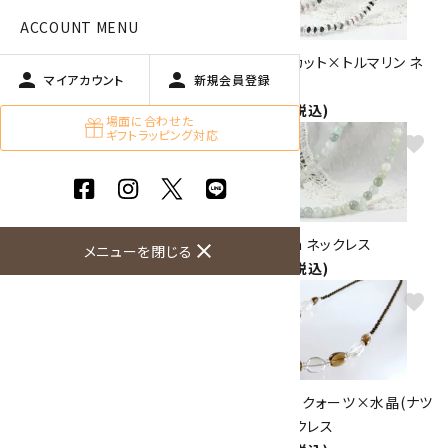
ACCOUNT MENU
水晶8面ブリリアントカット×ト
水晶平玉カット×トルマリン ネ
person
person
マイアカウント
新規会員登録
ルマリン ネックレス
ックレス
9,000円(税込)
8,500円(税込)
場面に合わせた
ギフトラッピング対応
favorite
favorite
アメジスト 8mm ネックレス
翡翠 7mm ネックレス
close
メニューを閉じる
15,000円(税込)
9,800円(税込)
favorite
favorite
フローライト ネックレス
スモーキークォーツ×水晶(ナツ
4,800円(税込)
メ型) ネックレス