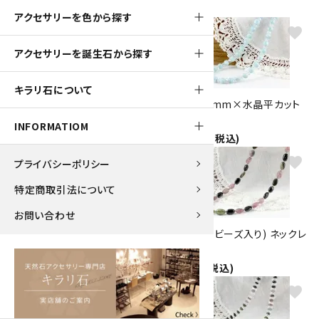
アクセサリーを色から探す
favorite
favorite
アクセサリーを誕生石から探す
キラリ石について
オパール ネックレス
ラリマー 7mm×水晶平カット
13,000円(税込)
ネックレス
INFORMATIOM
45,000円(税込)
favorite
favorite
プライバシーポリシー
特定商取引法について
お問い合わせ
ローズクォーツ 32面カット ネッ
トルマリン(ビーズ入り) ネックレ
クレス
ス
10,000円(税込)
8,000円(税込)
favorite
favorite