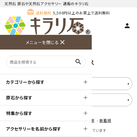
天然石 原石や天然石アクセサリー 通販のキラリ石
card_giftcard
送料無料
5,500円以上のお買上で送料無料
person
TOP
天然石ネックレス
close
メニューを閉じる
商品検索
カート(
0
)
お問い合
利用ガイ
メニュー
わせ
ド
天然石ネックレス
search
カテゴリーから探す
連玉ネックレス
原石から探す
磁気ネックレス
特集から探す
[ 並び順を変更 ]
-
おすすめ順
-
価格順
-
新着順
アクセサリーを名前から探す
全 [33] 商品中 [1-33] 商品を表示しています