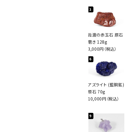
キーワード
1
2
3
カテゴリー
桜瑪瑙 丸玉
ボルダーオパール
佐渡の赤玉石 原石
47mm
原石 40.4g
磨き 128g
3,800円（税込）
4,000円（税込）
3,000円（税込）
4
5
6
検索する
アポフィライト (魚
グリーンアポフィラ
アズライト (藍銅鉱)
眼石) 原石 56g
イト(魚眼石) 原石
原石 70g
3,000円（税込）
3.1g
10,000円（税込）
2,000円（税込）
7
8
9