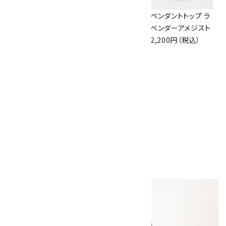
アズライト (藍銅鉱)
ボルダーオパール
ペンダントトップ ラ
原石 87g
原石 36.5g
ベンダーアメジスト
2,900円（税込）
3,650円（税込）
2,200円（税込）
10
アポフィライト (魚
眼石) 原石 39.6g
2,000円（税込）