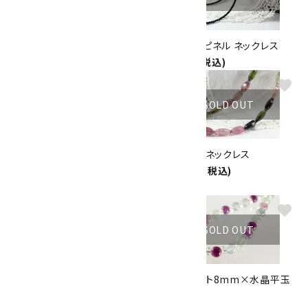
淡水パール ネックレス
ブラックスピネル ネックレス
4,300円(税込)
5,500円(税込)
favorite
favorite
SOLD OUT
SOLD OUT
トルマリン小平カット(ビーズ入
トルマリン ネックレス
り) ネックレス
23,000円(税込)
7,500円(税込)
favorite
favorite
SOLD OUT
SOLD OUT
水晶32面カット8mm(ビーズ入
フローライト8mm×水晶平玉
り) ネックレス
ネックレス