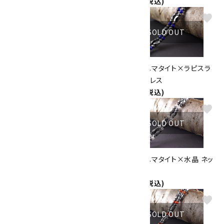
5,000円(税込)
favorite
favorite
SOLD OUT
スモーキークォーツ8mm(ビー
磁気入りヘマタイト×ラピスラ
ズ入り) ネックレス
ズリ ネックレス
4,000円(税込)
2,200円(税込)
favorite
favorite
SOLD OUT
SOLD OUT
磁気入りヘマタイト×アメジス
磁気入りヘマタイト×水晶 ネッ
ト ネックレス
クレス
2,200円(税込)
1,900円(税込)
favorite
favorite
SOLD OUT
SOLD OUT