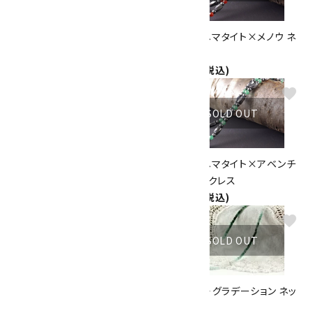
磁気入りヘマタイト×ローズク
磁気入りヘマタイト×メノウ ネ
ォーツ ネックレス
ックレス
1,900円(税込)
1,900円(税込)
favorite
favorite
SOLD OUT
SOLD OUT
磁気入りヘマタイト×ガーネッ
磁気入りヘマタイト×アベンチ
ト ネックレス
ュリン ネックレス
1,900円(税込)
1,900円(税込)
favorite
favorite
SOLD OUT
SOLD OUT
磁気入りヘマタイト×タイガー
エメラルド・グラデーション ネッ
アイ ネックレス
クレス