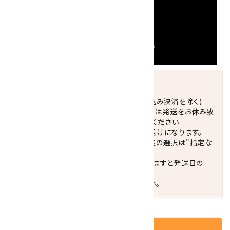
発送につきまして
正午までのご注文で当日発送致します。(振込み決済を除く)
休業日(水曜日、第1．3木曜日)と臨時休業日は発送をお休み致
します。 営業日カレンダー(左下段)をご確認ください
配達ご希望日がない場合は、最短日でのお届けになります。
※最短でのお届けをご希望の場合、時間指定の選択は"指定な
し"をおすすめします。
お届けの地域によっては、時間帯を指定されますと発送日の
翌々日配送になります。
ご不明な点はお気軽にお問い合わせください。