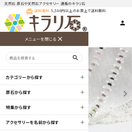
天然石 原石や天然石アクセサリー 通販のキラリ石
card_giftcard
送料無料
5,500円以上のお買上で送料無料
person
TOP
天然石ネックレス
連玉ネックレス
close
メニューを閉じる
商品検索
カート(
0
)
お問い合
利用ガイ
メニュー
わせ
ド
search
カテゴリーから探す
原石から探す
arrow_back_ios
arrow_forward_ios
特集から探す
アクセサリーを名前から探す