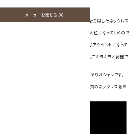
商品説明
close
メニューを閉じる
8面ブリリアントカットされた水晶とトルマリンを使用したネックレス
です。
水晶は、幅6mm～11mmと、中心に行くほど大粒になっていくので
重量感もあります。
ピンクや緑色をしたトルマリンがランダムに入りアクセントになって
います。
また、水晶やトルマリンのカット面に光が反射してキラキラと綺麗で
す。
留め金具はシルバー925を使用し、細工がしてありオシャレです。
ネックレス長さは一般的な42cmです。
天然石のため、掲載写真とは異なりますが、同質のネックレスをお
届け致します。