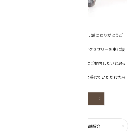
キラリ石について
数あるショップより、当店にお越し下さいまして、誠にありがとうご
ざいます！
当サイトは、天然石原石や天然石を使用したアクセサリーを主に販
売しています。
素敵な色や模様が魅力的な天然石を お客様にご案内したいと思っ
ております。
天然石アクセサリーと原石をより身近なものに感じていただけたら
嬉しいです。
詳しく見る
よくある質問
実店舗紹介