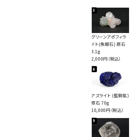
1
2
3
佐渡の赤玉石 原石
ボルダーオパール
グリーンアポフィラ
磨き 128g
原石 40.4g
イト(魚眼石) 原石
3,000円（税込）
4,000円（税込）
3.1g
2,000円（税込）
4
5
6
アポフィライト (魚
桜瑪瑙 丸玉
アズライト (藍銅鉱)
眼石) 原石 56g
47mm
原石 70g
3,000円（税込）
3,800円（税込）
10,000円（税込）
7
8
9