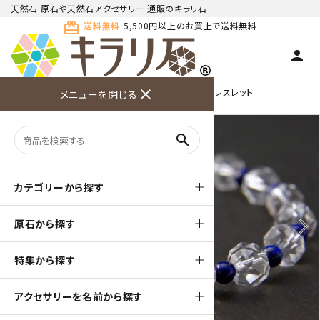
天然石 原石や天然石アクセサリー 通販のキラリ石
card_giftcard
送料無料
5,500円以上のお買上で送料無料
person
TOP
天然石ブレスレット
close
金具留めタイプ ブレスレット
メニューを閉じる
商品検索
カート(
0
)
お問い合
利用ガイ
メニュー
わせ
ド
search
カテゴリーから探す
原石から探す
arrow_back_ios
arrow_forward_ios
特集から探す
アクセサリーを名前から探す