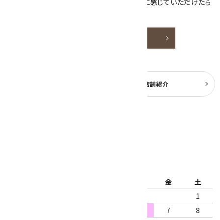
天然石アクセサリーと原石をより身近なものに感じていただけたら
嬉しいです。
詳しく見る
よくある質問
実店舗紹介
公式ブログ
2026年8月
日
月
火
水
木
金
土
1
2
3
4
5
6
7
8