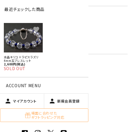
最近チェックした商品
ラピスラズリ
ロッククリスタル
4月 水晶・モルガナイト
favorite
キーワード:
12月 ターコイズ・ラピスラズリ
青色・水色
白
水晶キリコ×ラピスラズリ
4mm玉ブレスレット
2,600円(税込)
SOLD OUT
オプションの値段詳細
toc
特定商取引法に基づく表記 (返品など)
ACCOUNT MENU
この商品を友達に教える
買い物を続ける
person
person
マイアカウント
新規会員登録
場面に合わせた
ギフトラッピング対応
商品説明