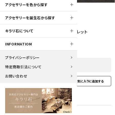
アクセサリーを色から探す
アクセサリーを誕生石から探す
260pt
キラリ石について
水晶キリコ×ラピスラズリ4mm玉ブレスレット
2,600円(税込)
INFORMATIOM
プライバシーポリシー
SOLD OUT
特定商取引法について
お問い合わせ
favorite
お問い合わせ
型番:
bl-03
在庫状況:
在庫 0 売切れ中