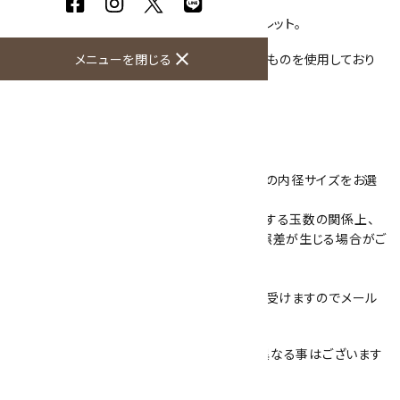
水晶キリコ玉とラピスラズリ4mm玉のブレスレット。
カットされた水晶が光に反射してキラキラ。
close
メニューを閉じる
ラピスラズリの4mm玉は、色が濃く、質のよいものを使用しており
ます。
こちらの商品は、ご希望の内径サイズをお選
びいただけます。
天然石の個体差や使用する玉数の関係上、
内径には5mm程度の誤差が生じる場合がご
ざいます。
なお、その他のサイズも受けますのでメール
にてお知らせください。
金具はボタン式で簡単！
※天然石は自然の物ですので色身など多少異なる事はございます
が、同品質の物をご用意いたします。