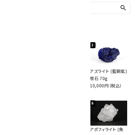
search
人気ランキング
1
2
3
グリーンアポフィラ
ボルダーオパール
アズライト (藍銅鉱)
イト(魚眼石) 原石
原石 40.4g
原石 70g
3.1g
4,000円（税込）
10,000円（税込）
2,000円（税込）
4
5
6
ボルダーオパール
佐渡の赤玉石 原石
アポフィライト (魚