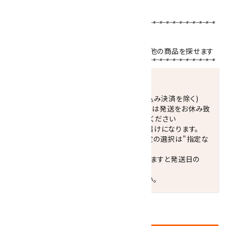
ブレスレットサイズの選び方はこちら！！
【使用天然石 】
水晶キリコ玉
／
ラピスラズリ
４mm
天然石名をクリックで、その石を使用している他の商品を探せます
発送につきまして
正午までのご注文で当日発送致します。(振込み決済を除く)
休業日(水曜日、第1．3木曜日)と臨時休業日は発送をお休み致
します。 営業日カレンダー(左下段)をご確認ください
配達ご希望日がない場合は、最短日でのお届けになります。
※最短でのお届けをご希望の場合、時間指定の選択は"指定な
し"をおすすめします。
お届けの地域によっては、時間帯を指定されますと発送日の
翌々日配送になります。
ご不明な点はお気軽にお問い合わせください。