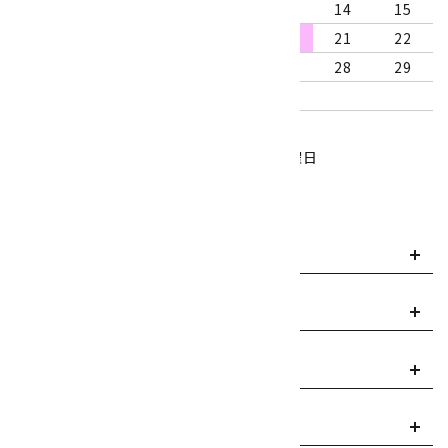
9
10
11
12
13
14
15
16
17
18
19
20
21
22
23
24
25
26
27
28
29
30
31
営業時間：10:00～18:00
定休日：水曜日、第1・3木曜日
■
・・・休業日
お支払い方法について
payment
送料・配送について
local_shipping
返品について
replay
ご利用案内
info