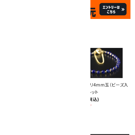
✦
✦
祝☆サイトオープン17周年
✦
17
✦
th
ありがとうキャンペーン
関連商品
10倍
キラリ石ポイント
!!
8/31
迄!
水晶キリコ×ラピスラズリ4mm
ラピスラズリ4mm玉（ビーズ入
玉ブレスレット
り）ブレスレット
2,600円(税込)
2,200円(税込)
SOLD OUT
SOLD OUT
画像一覧