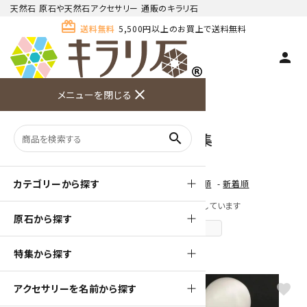
天然石 原石や天然石アクセサリー 通販のキラリ石
card_giftcard
送料無料
5,500円以上のお買上で送料無料
person
TOP
天然石 丸玉 特集
close
メニューを閉じる
商品検索
カート(
0
)
お問い合
利用ガイ
メニュー
わせ
ド
天然石 丸玉 特集
search
カテゴリーから探す
[ 並び順を変更 ]
-
おすすめ順
-
価格順
-
新着順
全 [214] 商品中 [1-40] 商品を表示しています
原石から探す
次のページへ
特集から探す
favorite
favorite
アクセサリーを名前から探す