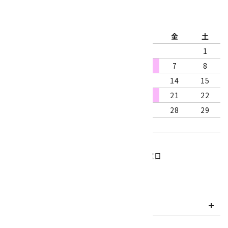
2026年8月
日
月
火
水
木
金
土
1
2
3
4
5
6
7
8
9
10
11
12
13
14
15
16
17
18
19
20
21
22
23
24
25
26
27
28
29
30
31
営業時間：10:00～18:00
定休日：水曜日、第1・3木曜日
■
・・・休業日
お支払い方法について
payment