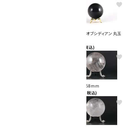
favorite
favorite
セプタリアン 丸玉 110mm
レインボーオブシディアン 丸玉
32,000円(税込)
47mm
4,300円(税込)
favorite
favorite
ガーデンクォーツ 丸玉 56mm
水晶 丸玉 58mm
7,500円(税込)
10,000円(税込)
favorite
favorite