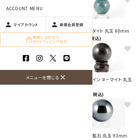
favorite
favorite
ACCOUNT MENU
person
person
マイアカウント
新規会員登録
マグネサイト 丸玉 52mm
ブルーアパタイト 丸玉 60mm
場面に合わせた
3,900円(税込)
8,300円(税込)
ギフトラッピング対応
favorite
favorite
close
メニューを閉じる
水晶 丸玉 23mm 4個セット
ガーネット イン ヌーマイト 丸玉
3,000円(税込)
63mm
12,000円(税込)
favorite
favorite
ガーネット イン ヌーマイト 丸玉
テラヘルツ鉱石 丸玉 93mm