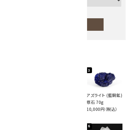
検索する
人気ランキング
キーワード
1
2
3
カテゴリー
グリーンアポフィラ
ボルダーオパール
アズライト (藍銅鉱)
イト(魚眼石) 原石
原石 40.4g
原石 70g
3.1g
4,000円（税込）
10,000円（税込）
2,000円（税込）
検索する
4
5
6