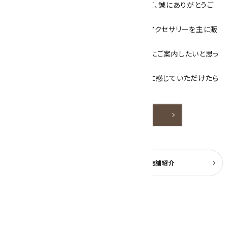
数あるショップより、当店にお越し下さいまして、誠にありがとうご
ざいます！
当サイトは、天然石原石や天然石を使用したアクセサリーを主に販
売しています。
素敵な色や模様が魅力的な天然石を お客様にご案内したいと思っ
ております。
天然石アクセサリーと原石をより身近なものに感じていただけたら
嬉しいです。
詳しく見る
よくある質問
実店舗紹介
公式ブログ