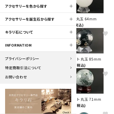
アクセサリーを色から探す
K2ブルー 丸玉 65mm
セレナイト 丸玉 64mm
アクセサリーを誕生石から探す
18,800円(税込)
4,500円(税込)
キラリ石について
favorite
favorite
INFORMATIOM
プライバシーポリシー
桜瑪瑙 丸玉 48mm
モスアゲート 丸玉 85mm
4,200円(税込)
18,600円(税込)
特定商取引法について
favorite
favorite
お問い合わせ
モスアゲート 丸玉 72mm
モスアゲート 丸玉 71mm
11,000円(税込)
11,000円(税込)