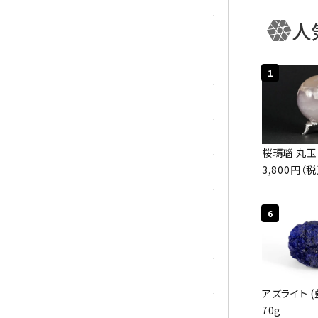
人
マラカイト(孔雀石)
キー
ムーンストーン
1
モスアゲート
カテ
ユナカイト
桜瑪瑙 丸玉
3,800円（
ラピスラズリ
ラブラドライト
6
ルチルクォーツ
ルビー
アズライト (
70g
ローズクォーツ