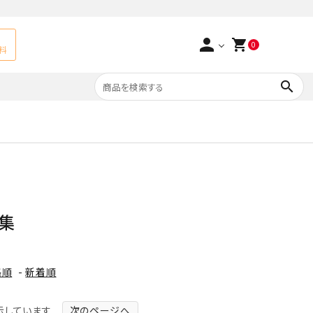
person
shopping_cart
0
料
search
よくあるご質問
アベチュリン
実店舗情報
天然石ペンダント
サ行
タ行
ト
エメラルド
特集
つまみ細工×天然石
ラ行
ォーツ
カーネリアン
格順
-
新着順
多用途天然石
菊花石
Yellow
を表示しています
次のページへ