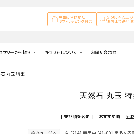
場面に合わせた
5,500円以上の
ギフトラッピング対応
お買上で送料無
セサリーから探す
キラリ石について
お問い合わせ
石 丸玉 特集
アズライト
キラリ石について
お客様の声
アゲート
ブレスレット
天然石ループタイ
カ行
アメジスト
キラリ石ポイントに
公式ブログ
アラゴナイ
天然石 丸玉 
ついて
ネックレス
天然石ピアス
マ行
オブシディアン
ガーデンク
[ 並び順を変更 ]
-
おすすめ順
-
価
天然石置き飾り
化石
カルサイト
Blue
Pink
前のページへ
全 [214] 商品中 [41-80] 商品