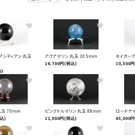
クリソコラ
クリソプレ
原石/アクセサリー
丸玉 特集
シトリン
ジャスパー
White
Green
favorite
favorite
ッド型 特集
ハート形 特集
スモーキークォーツ
セレスタイ
Gray
Brown
 特集
鉱物解説
タイガーアイ/ホークアイ
トパーズ
ブシディアン 丸玉
アクアマリン 丸玉 30.5mm
タイガーア
翡翠
ピンクオパ
16,700円(税込)
10,500
n
2月 Feb
込)
フローライト
ヘミモルフ
y
favorite
6月 Jun
favorite
ムーンストーン
モスアゲー
p
10月 Oct
ラブラドライト
ルチルクォ
玉 70mm
ピンクトルマリン 丸玉 88mm
ロードナイ
税込)
12,000円(税込)
65,000
ロードクロサイト
その他天然
favorite
favorite