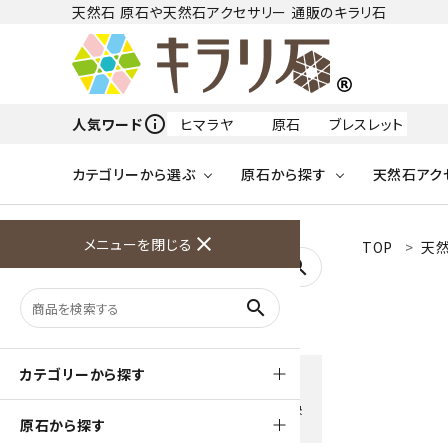
天然石 原石や天然石アクセサリー 通販のキラリ石
info_outline
人気ワード
ヒマラヤ
原石
ブレスレット
カテゴリーから選ぶ
原石から探す
天然石アク
フリーワードから探す
close
メニューを閉じる
TOP
天然
アクアマリン
search
天然石 原石
天然石
ア行
search
アマゾナイト
原石
ループタイ
ペンダント
誕生石
ワイヤーアクセサリー
天然石
ハ行
オパール
豊富な決済方法
カテゴリーから探す
クレジットカード・PayPay ・
天然石 ブローチ
和小物
ガーネット
Amzon Payなどお好きな 決
原石から探す
済方法を選択できます