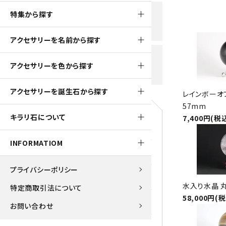
黒水晶
特集から探す
新規会員登録で
大きいサイズの原石
国産 
500ptプレゼント
K2ブルー
アクセサリーを名前から探す
たまご形 特集
ピラミ
スピネル / パーガサイト
送料全国一律700円
アクセサリーを色から探す
5,500円(税込)以上ご購入で
美石 特集
ルース
送料無料
ターコイズ (トルコ石)
アクセサリーを誕生石から探す
レインボーオ
パイライト
57mm
1月 Ja
キラリ石について
7,400円(税
原石
ブルーレースアゲート
5月 Ma
INFORMATIOM
マラカイト
アクアマリン
9月 Se
プライバシーポリシー
ラピスラズリ
アゲート
水入り水晶 丸
特定商取引法について
58,000円(
ローズクォーツ
アズライト
お問い合わせ