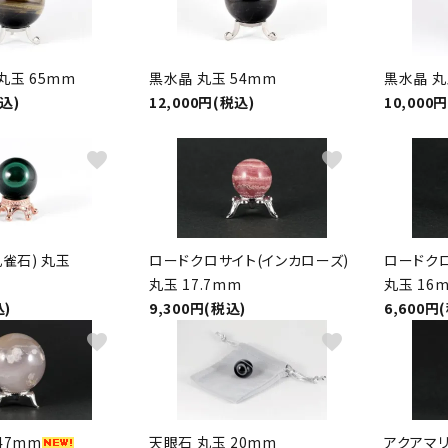
丸玉 65mm
黒水晶 丸玉 54mm
黒水晶 丸
税込)
12,000円(税込)
10,000
favorite
favorite
孔雀石) 丸玉
ロードクロサイト(インカローズ)
ロードクロ
丸玉 17.7mm
丸玉 16
込)
9,300円(税込)
6,600円
favorite
favorite
47mm
天眼石 丸玉 20mm
アクアマリ