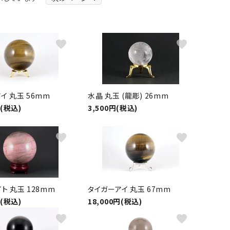
ーズ
クンツァイト
ポイント 特集
水晶
Black
favorite
favorite
勾玉 特集
ト
ソーダライト
Mix
石言葉辞典
トルマリン
イ 丸玉 56mm
水晶 丸玉 (龍彫) 26mm
ール
ブラッドストーン
円(税込)
3,500円(税込)
3月 Mar
4月 Ap
ァイト
ボツワナアゲート
7月 Jul
favorite
favorite
8月 A
ト
ユナカイト
11月 Nov
12月 
ーツ
ルビー
ト 丸玉 128mm
タイガーアイ 丸玉 67mm
円(税込)
18,000円(税込)
石
favorite
favorite