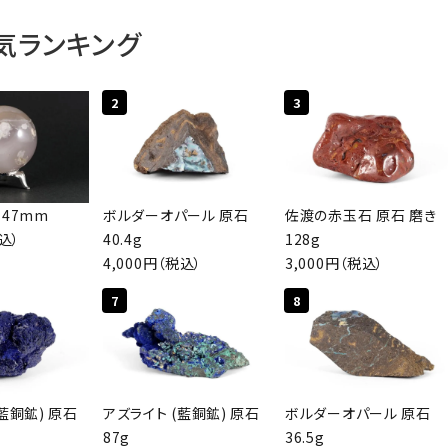
気ランキング
ワード
2
3
ゴリー
 47mm
ボルダーオパール 原石
佐渡の赤玉石 原石 磨き
税込）
40.4g
128g
4,000円（税込）
3,000円（税込）
検索する
7
8
藍銅鉱) 原石
アズライト (藍銅鉱) 原石
ボルダーオパール 原石
87g
36.5g