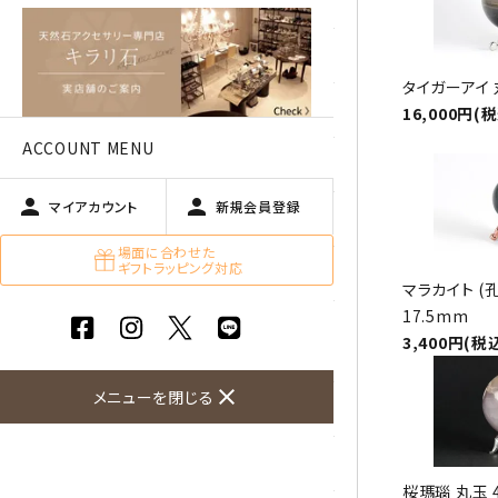
アベチュリン
アマゾナイト
タイガーアイ 
アメジスト
16,000円(
ACCOUNT MENU
アラゴナイト
person
person
マイアカウント
新規会員登録
エメラルド
場面に合わせた
ギフトラッピング対応
オパール
マラカイト (
17.5mm
オブシディアン（黒曜石/十勝
3,400円(税
石）
close
メニューを閉じる
ガーデンクォーツ
カーネリアン
桜瑪瑙 丸玉 