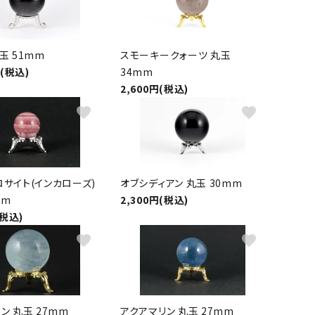
玉 51mm
スモーキークォーツ 丸玉
円(税込)
34mm
2,600円(税込)
favorite
favorite
サイト(インカローズ)
オブシディアン 丸玉 30mm
mm
2,300円(税込)
(税込)
favorite
favorite
ン 丸玉 27mm
アクアマリン 丸玉 27mm