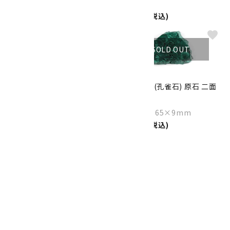
ト
Size：190×170×110mm
3,750円(税込)
75,000円(税込)
favorite
favorite
SOLD OUT
マラカイト (孔雀石) さざれ石
マラカイト (孔雀石) 原石 二面
詰め合わせ 100g
磨き 85g
1,500円(税込)
Size：66×65×9mm
5,700円(税込)
favorite
SOLD OUT
マラカイト (孔雀石) 原石 405g
Size：107×56×27mm
7,000円(税込)