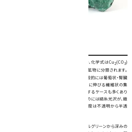
鉱
物学的特徴
マラカイトは銅を主成分とする炭酸塩鉱物で、化学式はCu
(CO
)
2
3
(OH)
と表されます。単斜晶系に属し、炭酸塩鉱物に分類されます。
2
明瞭な単結晶として産出する例は少なく、一般的には葡萄状・腎臓
状・鍾乳石状の塊として確認できます。放射状に伸びる繊維状の集
合体や、緻密な縞模様をもつ塊状として産出するケースも多くあり
ます。光沢は産状によって異なり、繊維状のものには絹糸光沢が、緻
密な塊にはガラス光沢が確認できます。透明度は不透明から半透
明の範囲にあります。
全ての標本に共通して緑色が確認でき、ペールグリーンから深みの