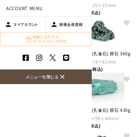
Size：43×30×16mm
Size：26×25×22mm
ACCOUNT MENU
2,150円(税込)
1,890円(税込)
favorite
favorite
person
person
マイアカウント
新規会員登録
場面に合わせた
ギフトラッピング対応
マラカイト (孔雀石) 原石 537g
マラカイト (孔雀石) 原石 360g
Size：110×60×47mm
Size：98×74×61mm
8,100円(税込)
15,000円(税込)
close
メニューを閉じる
favorite
favorite
マラカイト (孔雀石) 原石 596g
マラカイト (孔雀石) 原石 430g
Size：103×88×66mm
Size：104×59×40mm
39,000円(税込)
6,500円(税込)
favorite
favorite