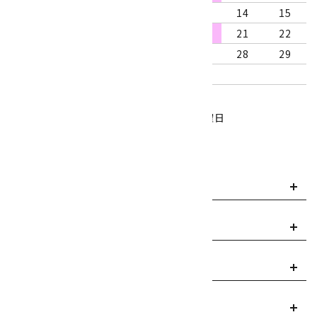
9
10
11
12
13
14
15
16
17
18
19
20
21
22
23
24
25
26
27
28
29
30
31
営業時間：10:00～18:00
定休日：水曜日、第1・3木曜日
■
・・・休業日
お支払い方法について
payment
送料・配送について
local_shipping
返品について
replay
ご利用案内
info