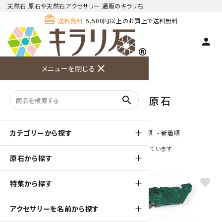
天然石 原石や天然石アクセサリー 通販のキラリ石
card_giftcard
送料無料
5,500円以上のお買上で送料無料
person
TOP
天然石 原石
マラカイト(孔雀石) 原石
close
メニューを閉じる
商品検索
カート(
0
)
お問い合
利用ガイ
メニュー
わせ
ド
マラカイト(孔雀石) 原石
search
カテゴリーから探す
[ 並び順を変更 ]
-
おすすめ順
-
価格順
-
新着順
全 [27] 商品中 [1-27] 商品を表示しています
原石から探す
favorite
favorite
特集から探す
アクセサリーを名前から探す