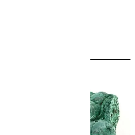
1
全27件
マ
ラカイトとは