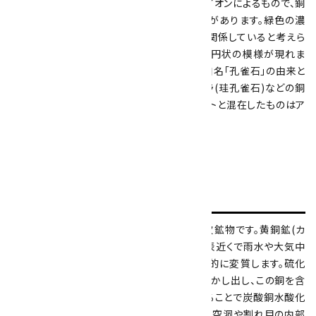
ある暗緑色まで幅があります。この緑色は銅イオンによるもので、銅
の酸化・炭酸化によって生じる緑色と共通性があります。緑色の濃
淡には結晶粒子の大きさや組織構造などが関係していると考えら
れています。研磨すると断面に縞模様や同心円状の模様が現れま
すが、この外観が孔雀の羽に似ていることが和名「孔雀石」の由来と
なっています。アズライト(藍銅鉱)やクリソコラ(珪孔雀石)などの銅
二次鉱物と共生していることが多く、アズライトと混在したものはア
ズロマラカイトと呼ばれます。
形
成過程
マラカイトは銅鉱床の酸化帯に生成する二次鉱物です。黄銅鉱(カ
ルコパイライト)などの一次硫化銅鉱物が地表近くで雨水や大気中
の酸素・二酸化炭素にさらされることで化学的に変質します。硫化
鉱物の酸化によって生じた酸性の水が銅を溶かし出し、この銅を含
む水溶液が石灰岩などの炭酸塩岩と接触することで炭酸銅水酸化
物として沈殿すると考えられています。岩石の空洞や割れ目の内部