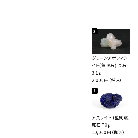
人気ランキング
キーワード
1
2
3
カテゴリー
佐渡の赤玉石 原石
ボルダーオパール
グリーンアポフィラ
磨き 128g
原石 40.4g
イト(魚眼石) 原石
3,000円（税込）
4,000円（税込）
3.1g
2,000円（税込）
検索する
4
5
6
アポフィライト (魚
桜瑪瑙 丸玉
アズライト (藍銅鉱)
眼石) 原石 56g
47mm
原石 70g
3,000円（税込）
3,800円（税込）
10,000円（税込）