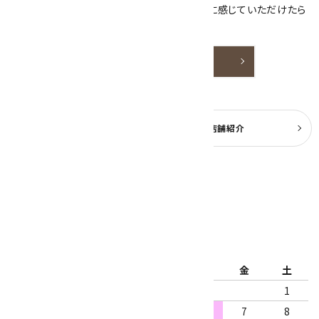
天然石アクセサリーと原石をより身近なものに感じていただけたら
嬉しいです。
詳しく見る
よくある質問
実店舗紹介
公式ブログ
2026年8月
日
月
火
水
木
金
土
1
2
3
4
5
6
7
8