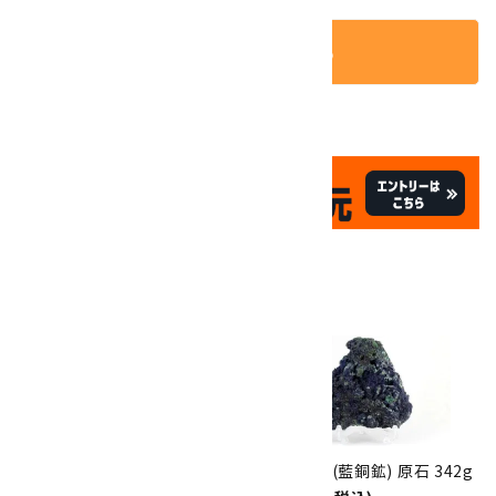
カートに入れる
✦
✦
祝☆サイトオープン17周年
✦
17
✦
th
ありがとうキャンペーン
関連商品
10倍
キラリ石ポイント
!!
8/31
迄!
アズライト (藍銅鉱) 原石 260g
アズライト (藍銅鉱) 原石 342g