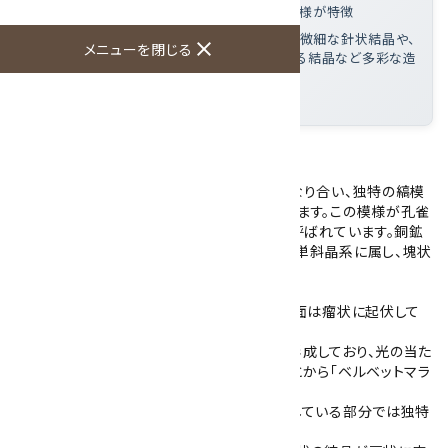
羽を思わせる独特の縞模様や同心円状の模様が特徴
この標本の魅力
: ベルベット状の光沢がある微細な針状結晶や、
close
メニューを閉じる
起伏に富んだ瘤状の形態、空洞内部に広がる結晶など多彩な造
形を観察できる
大きさ
: 103×88×66mm
マラカイト(孔雀石)の原石です。
マラカイトは、濃淡のある緑色が幾層にも重なり合い、独特の縞模
様や同心円状の模様で産出されることがあります。この模様が孔雀
の羽を思わせることから、和名で「孔雀石」と呼ばれています。銅鉱
床の酸化帯で形成される二次鉱物で、結晶は単斜晶系に属し、塊状
や腎臓状など多様な形態で産出されます。
こちらは大きめサイズの塊状マラカイトで、表面は瘤状に起伏して
います。
微細な針状結晶が密集して繊維状の構造を形成しており、光の当た
り方によってやわらかな反射が確認できることから「ベルベットマラ
カイト」とも呼ばれています。
また、繊維状の結晶が規則正しく並んで密集している部分では独特
の光沢を見せています。