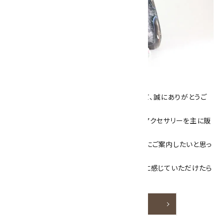
キラリ石について
数あるショップより、当店にお越し下さいまして、誠にありがとうご
ざいます！
当サイトは、天然石原石や天然石を使用したアクセサリーを主に販
売しています。
素敵な色や模様が魅力的な天然石を お客様にご案内したいと思っ
ております。
天然石アクセサリーと原石をより身近なものに感じていただけたら
嬉しいです。
詳しく見る