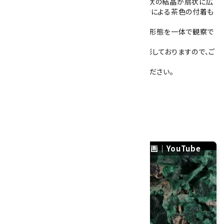
内部には空洞が見られ、空洞の壁面にも繊維状の結晶が扇状に広
がっている様子が確認できます。一部に不純物による茶色の付着も
見られます。
塊状・繊維状・空洞内部の結晶と、複数の結晶形態を一体で観察で
きる標本です。
紹介動画後半部分に表面の光沢の様子を撮影しておりますので、ご
覧ください。
※軟らかい鉱物ですので、取り扱いにご注意ください。
大きさ：103×88×66mm
硬度：3.5～4
産地：コンゴ民主共和国
マラカイト (孔雀石) 原石 596gの紹介動画｜YouTube