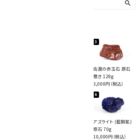
search
人気ランキング
1
2
3
桜瑪瑙 丸玉
ボルダーオパール
佐渡の赤玉石 原石
47mm
原石 40.4g
磨き 128g
3,800円（税込）
4,000円（税込）
3,000円（税込）
4
5
6
アポフィライト (魚
グリーンアポフィラ
アズライト (藍銅鉱)
眼石) 原石 56g
イト(魚眼石) 原石
原石 70g
3,000円（税込）
3.1g
10,000円（税込）