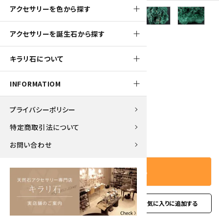
アクセサリーを色から探す
アクセサリーを誕生石から探す
3900pt
キラリ石について
マラカイト (孔雀石) 原石 596g
INFORMATIOM
39,000円(税込)
プライバシーポリシー
特定商取引法について
－
＋
数量
お問い合わせ
カートに入れる
favorite
お問い合わせ