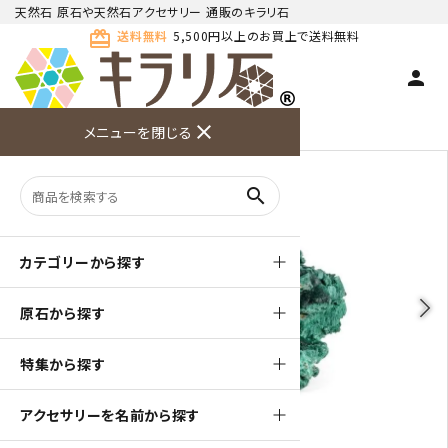
天然石 原石や天然石アクセサリー 通販のキラリ石
card_giftcard
送料無料
5,500円以上のお買上で送料無料
person
TOP
天然石 原石
マラカイト(孔雀石) 原石
close
メニューを閉じる
商品検索
カート(
0
)
お問い合
利用ガイ
メニュー
わせ
ド
search
カテゴリーから探す
arrow_back_ios
arrow_forward_ios
原石から探す
特集から探す
アクセサリーを名前から探す