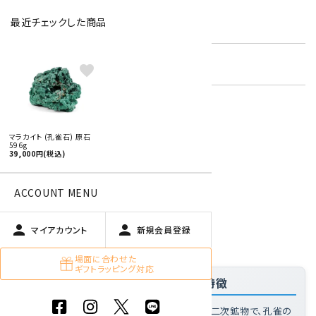
最近チェックした商品
型番:
mlc-22
在庫状況:
残り1です
favorite
特定商取引法に基づく表記 (返品など)
マラカイト (孔雀石) 原石
596g
この商品を友達に教える
39,000円(税込)
買い物を続ける
ACCOUNT MENU
person
person
商品説明
マイアカウント
新規会員登録
場面に合わせた
ギフトラッピング対応
「マラカイト (孔雀石) 原石 596g」の特徴
マラカイトとは
: 銅鉱床で生成される緑色の二次鉱物で、孔雀の