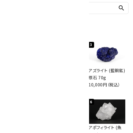
search
人気ランキング
1
2
3
グリーンアポフィラ
ボルダーオパール
アズライト (藍銅鉱)
イト(魚眼石) 原石
原石 40.4g
原石 70g
3.1g
4,000円（税込）
10,000円（税込）
2,000円（税込）
4
5
6
ボルダーオパール
佐渡の赤玉石 原石
アポフィライト (魚