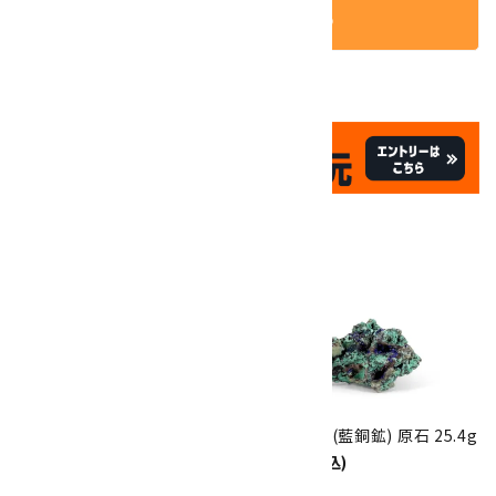
カートに入れる
✦
✦
祝☆サイトオープン17周年
✦
17
✦
th
ありがとうキャンペーン
関連商品
10倍
キラリ石ポイント
!!
8/31
迄!
アズライト (藍銅鉱) 原石 109g
アズライト (藍銅鉱) 原石 25.4g
15,500円(税込)
850円(税込)
SOLD OUT