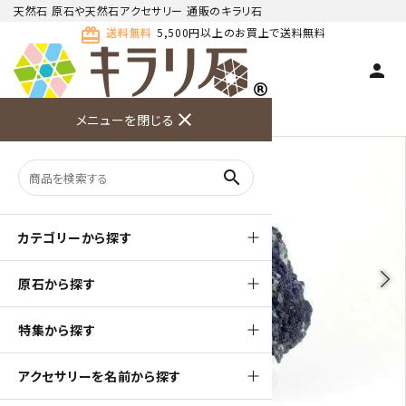
天然石 原石や天然石アクセサリー 通販のキラリ石
card_giftcard
送料無料
5,500円以上のお買上で送料無料
person
TOP
天然石 原石
アズライト 原石
close
メニューを閉じる
商品検索
カート(
0
)
お問い合
利用ガイ
メニュー
わせ
ド
search
カテゴリーから探す
arrow_back_ios
arrow_forward_ios
原石から探す
特集から探す
アクセサリーを名前から探す