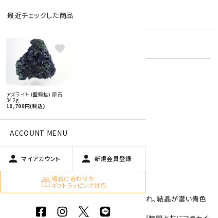
最近チェックした商品
型番:
azu-05
在庫状況:
残り1です
favorite
特定商取引法に基づく表記 (返品など)
アズライト (藍銅鉱) 原石
342g
この商品を友達に教える
10,700円(税込)
買い物を続ける
ACCOUNT MENU
person
person
商品説明
マイアカウント
新規会員登録
場面に合わせた
ギフトラッピング対応
アズライト(藍銅鉱)の原石です。
アズライトは銅鉱床にマラカイトと共に産出され、結晶が濃い青色
をしている鉱物です。
マラカイトとほぼ同じ成分であり、アズライトが時間と共にマラカイ