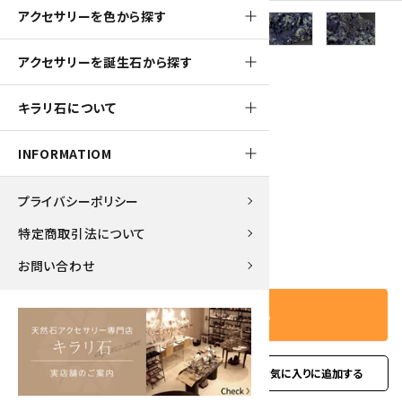
アクセサリーを色から探す
アクセサリーを誕生石から探す
1070pt
キラリ石について
アズライト (藍銅鉱) 原石 342g
INFORMATIOM
10,700円(税込)
プライバシーポリシー
特定商取引法について
－
＋
数量
お問い合わせ
カートに入れる
favorite
お問い合わせ