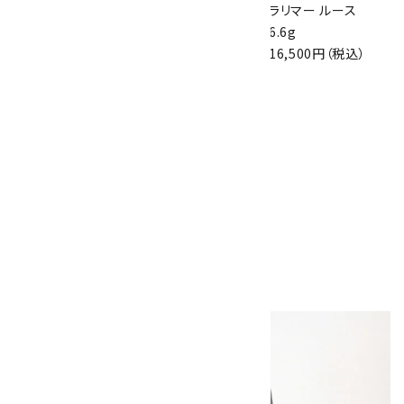
アズライト (藍銅鉱)
宮崎県産アキシナ
ラリマー ルース
原石 87g
イト(斧石) 原石
6.6g
2,900円（税込）
62g
16,500円（税込）
2,400円（税込）
スティブナイト(輝
安鉱) 原石 32.0g
4,800円（税込）