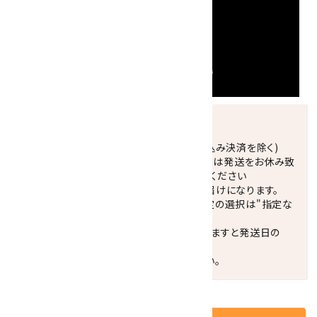
発送につきまして
正午までのご注文で当日発送致します。(振込み決済を除く)
休業日(水曜日、第1．3木曜日)と臨時休業日は発送をお休み致
します。 営業日カレンダー(左下段)をご確認ください
配達ご希望日がない場合は、最短日でのお届けになります。
※最短でのお届けをご希望の場合、時間指定の選択は"指定な
し"をおすすめします。
お届けの地域によっては、時間帯を指定されますと発送日の
翌々日配送になります。
ご不明な点はお気軽にお問い合わせください。