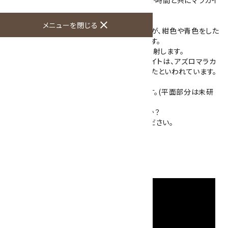
トに変化する場合もあるそうです。
close
メニューを閉じる
こちらはところどころ不純物も混ざっていますが、紺色や青色をした
アズライトと緑色のマラカイトが成長しています。
光を当てるとアズライトの結晶がキラキラと反射します。
こちらの様なマラカイトと共生しているアズライトは、アズロマラカ
イトと呼ばれ古代に祈祷や予言の際に使われたといわれています。
一つの石で2つの鉱物を楽しめる一品です。
また、一面を平面にスライスカットしてあります。(平面部分は未研
磨です。)
台がつきますので置き飾りとしていかがですか？
※軟らかい鉱物ですので取り扱いにご注意ください。
石のみの大きさ：122×105×31mm
硬度：3.5～4
産地：中国 安徽省池州市貴池区