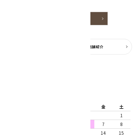
嬉しいです。
詳しく見る
よくある質問
実店舗紹介
公式ブログ
2026年8月
日
月
火
水
木
金
土
1
2
3
4
5
6
7
8
9
10
11
12
13
14
15