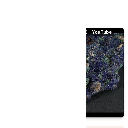
硬度：3.5～4
産地：中国 安徽省池州市貴池区
アズライト (藍銅鉱) 原石 83gの紹介動画｜YouTube