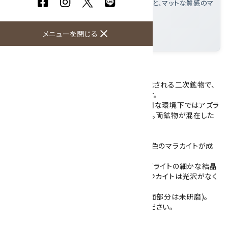
しており、光を受けて反射する細かな結晶面と、マットな質感のマ
ラカイトとの対比を観察できる
大きさ
: 78×60×18mm
close
メニューを閉じる
産地
: 中国
アズライトの原石です。
アズライト(藍銅鉱)は、銅鉱床の酸化帯で生成される二次鉱物で、
マラカイト(孔雀石)と同じ銅の炭酸塩鉱物です。
両鉱物は同じ環境で産出することが多く、湿潤な環境下ではアズラ
イトがマラカイトへと変化する場合もあります。両鉱物が混在した
状態はアズロマラカイトとも呼ばれます。
こちらは、濃淡のある紺青色のアズライトと緑色のマラカイトが成
長しています。
不純物が混ざっている部分がありますが、アズライトの細かな結晶
は光を受けてキラキラと反射します。一方、マラカイトは光沢がなく
マットな質感です。
また、一面が平面にスライスされています(平面部分は未研磨)。
※軟らかい鉱物ですので取り扱いにご注意ください。
大きさ：78×60×18mm