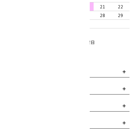
16
17
18
19
20
21
22
23
24
25
26
27
28
29
30
31
営業時間：10:00～18:00
定休日：水曜日、第1・3木曜日
■
・・・休業日
お支払い方法について
payment
送料・配送について
local_shipping
返品について
replay
ご利用案内
info