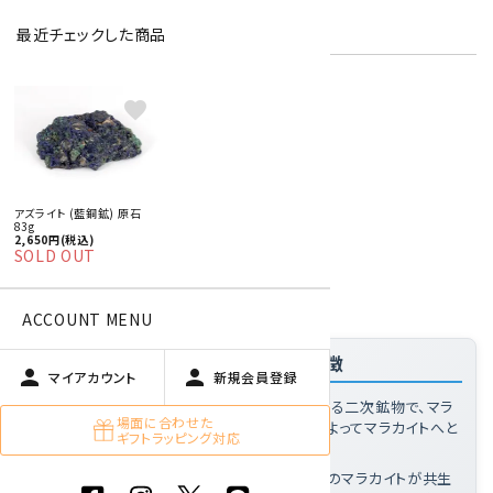
在庫状況:
在庫 0 売切れ中
最近チェックした商品
favorite
特定商取引法に基づく表記 (返品など)
この商品を友達に教える
買い物を続ける
アズライト (藍銅鉱) 原石
83g
2,650円(税込)
SOLD OUT
商品説明
ACCOUNT MENU
「アズライト (藍銅鉱) 原石 83g」の特徴
person
person
マイアカウント
新規会員登録
アズライトとは
: 銅鉱床の酸化帯で生成される二次鉱物で、マラ
場面に合わせた
カイトと同じ銅の炭酸塩鉱物であり、環境によってマラカイトへと
ギフトラッピング対応
変化する場合があるのが特徴
この標本の特徴
: 紺青色のアズライトと緑色のマラカイトが共生