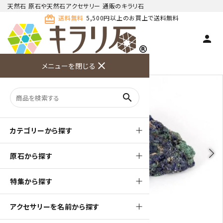
天然石 原石や天然石アクセサリー 通販のキラリ石
card_giftcard
送料無料
5,500円以上のお買上で送料無料
person
TOP
天然石 原石
アズライト 原石
close
メニューを閉じる
商品検索
カート(
0
)
お問い合
利用ガイ
メニュー
わせ
ド
search
カテゴリーから探す
arrow_back_ios
arrow_forward_ios
原石から探す
特集から探す
アクセサリーを名前から探す