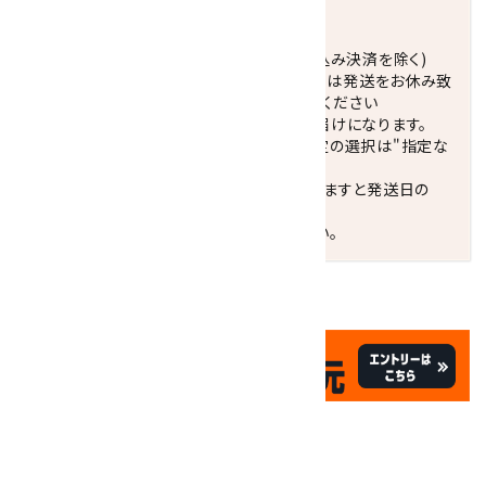
発送につきまして
正午までのご注文で当日発送致します。(振込み決済を除く)
休業日(水曜日、第1．3木曜日)と臨時休業日は発送をお休み致
します。 営業日カレンダー(左下段)をご確認ください
配達ご希望日がない場合は、最短日でのお届けになります。
※最短でのお届けをご希望の場合、時間指定の選択は"指定な
し"をおすすめします。
お届けの地域によっては、時間帯を指定されますと発送日の
翌々日配送になります。
ご不明な点はお気軽にお問い合わせください。
✦
✦
祝☆サイトオープン17周年
✦
17
✦
th
ありがとうキャンペーン
関連商品