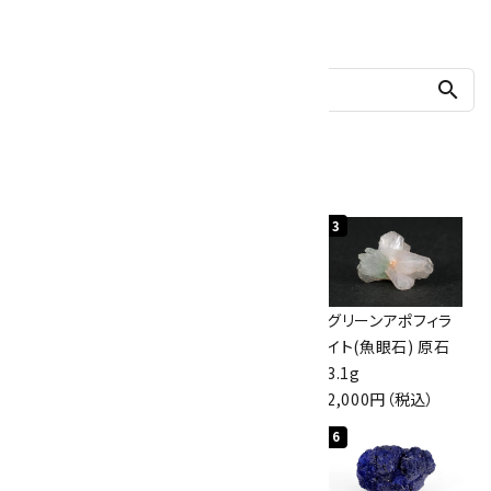
他の商品を探す
search
人気ランキング
1
2
3
佐渡の赤玉石 原石
ボルダーオパール
グリーンアポフィラ
磨き 128g
原石 40.4g
イト(魚眼石) 原石
3,000円（税込）
4,000円（税込）
3.1g
2,000円（税込）
4
5
6