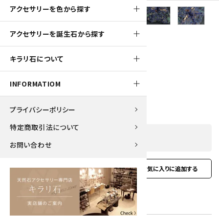
アクセサリーを色から探す
アクセサリーを誕生石から探す
260pt
キラリ石について
アズライト (藍銅鉱) 原石 83g
INFORMATIOM
2,650円(税込)
プライバシーポリシー
特定商取引法について
SOLD OUT
お問い合わせ
favorite
お問い合わせ
型番:
azu-10