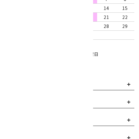
9
10
11
12
13
14
15
16
17
18
19
20
21
22
23
24
25
26
27
28
29
30
31
営業時間：10:00～18:00
定休日：水曜日、第1・3木曜日
■
・・・休業日
お支払い方法について
payment
送料・配送について
local_shipping
返品について
replay
ご利用案内
info