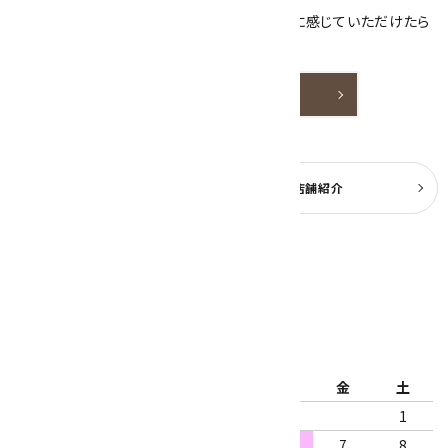
天然石アクセサリーと原石をより身近なものに感じていただけたら
嬉しいです。
詳しく見る
よくある質問
実店舗紹介
公式ブログ
2026年8月
日
月
火
水
木
金
土
1
2
3
4
5
6
7
8