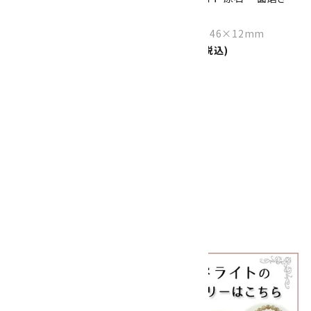
126g
47.9g
Size：95×76×11mm
Size：65×46×12mm
5,500円(税込)
2,100円(税込)
favorite
SOLD OUT
ホワイトラブラドライト 丸玉
82mm
14,000円(税込)
1
全27件