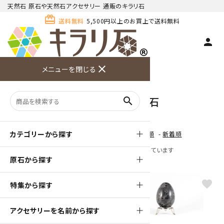
天然石 原石や天然石アクセサリー 通販のキラリ石
card_giftcard
送料無料
5,500円以上のお買上で送料無料
person
TOP
天然石 原石
ラブラドライト 原石
close
メニューを閉じる
商品検索
カート(
0
)
お問い合
利用ガイ
メニュー
わせ
ド
ラブラドライト 原石
search
カテゴリーから探す
[ 並び順を変更 ]
-
おすすめ順
-
価格順
-
新着順
全 [27] 商品中 [1-27] 商品を表示しています
原石から探す
favorite
favorite
特集から探す
アクセサリーを名前から探す