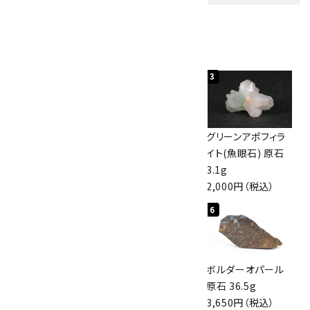
人気ランキング
キーワード
1
2
3
カテゴリー
佐渡の赤玉石 原石
ボルダーオパール
グリーンアポフィラ
磨き 128g
原石 40.4g
イト(魚眼石) 原石
3,000円（税込）
4,000円（税込）
3.1g
2,000円（税込）
検索する
4
5
6
桜瑪瑙 丸玉
アポフィライト (魚
ボルダーオパール
47mm
眼石) 原石 56g
原石 36.5g
3,800円（税込）
3,000円（税込）
3,650円（税込）