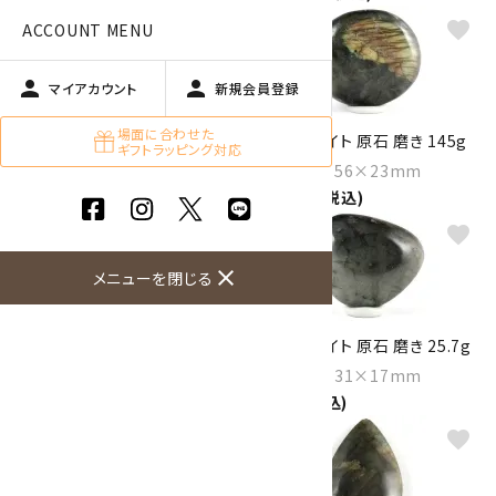
favorite
favorite
ACCOUNT MENU
person
person
マイアカウント
新規会員登録
場面に合わせた
ラブラドライト 原石 磨き 787g
ラブラドライト 原石 磨き 145g
ギフトラッピング対応
Size：125×80×35mm
Size：64×56×23mm
14,000円(税込)
2,900円(税込)
favorite
favorite
close
メニューを閉じる
ラブラドライト 原石 磨き 38.8g
ラブラドライト 原石 磨き 25.7g
Size：51×32×14mm
Size：36×31×17mm
980円(税込)
650円(税込)
favorite
favorite