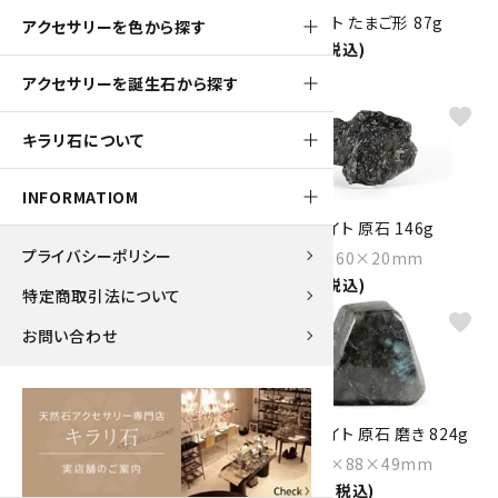
ラブラドライト 置石 2.4kg
ラルビカイト たまご形 87g
アクセサリーを色から探す
2,200円(税込)
Size：180×115×60mm
45,000円(税込)
アクセサリーを誕生石から探す
favorite
favorite
キラリ石について
INFORMATIOM
ラブラドライト 原石 144g
ラブラドライト 原石 146g
プライバシーポリシー
Size：61×65×22mm
Size：85×60×20mm
2,900円(税込)
3,000円(税込)
特定商取引法について
favorite
favorite
お問い合わせ
ラブラドライト 原石 磨き 1.2kg
ラブラドライト 原石 磨き 824g
Size：136×82×54mm
Size：109×88×49mm
19,000円(税込)
12,000円(税込)