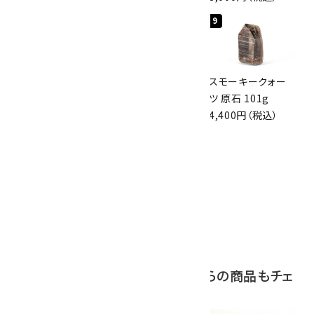
7
8
9
スモーキークォー
ボルダーオパール
スモーキークォー
ツ 原石 256g
原石 磨き 110g
ツ 原石 101g
6,300円（税込）
2,800円（税込）
4,400円（税込）
10
アポフィライト (魚
眼石) 原石 39.6g
2,000円（税込）
この商品を見ている人はこちらの商品もチェ
ックしています