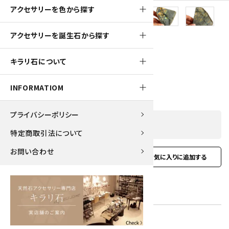
アクセサリーを色から探す
550pt
アクセサリーを誕生石から探す
ラブラドライト 原石 一面磨き 126g
キラリ石について
5,500円(税込)
INFORMATIOM
プライバシーポリシー
SOLD OUT
特定商取引法について
お問い合わせ
favorite
お問い合わせ
型番:
lbr-12
在庫状況:
在庫 0 売切れ中