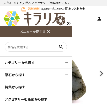
天然石 原石や天然石アクセサリー 通販のキラリ石
card_giftcard
送料無料
5,500円以上のお買上で送料無料
person
TOP
天然石 原石
ラブラドライト 原石
close
メニューを閉じる
商品検索
カート(
0
)
お問い合
利用ガイ
メニュー
わせ
ド
search
カテゴリーから探す
arrow_back_ios
arrow_forward_ios
原石から探す
特集から探す
アクセサリーを名前から探す