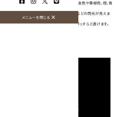
磨きにより結晶の光の反射がはっきりと表れ、金色や黄緑色、橙、青
色の閃光が見えます。
他の面はスライスのみしてあり金色や黄緑色などの閃光が見えま
close
メニューを閉じる
す。
9mm～11mmの板状で、光にあてると隅が薄っすらと透けます。
おすすめの一品！
大きさ：95×76×11mm
硬度：6～6.5
産地：マダガスカル共和国