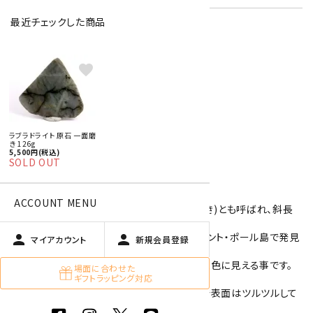
最近チェックした商品
特定商取引法に基づく表記 (返品など)
favorite
この商品を友達に教える
買い物を続ける
ラブラドライト 原石 一面磨
き 126g
商品説明
5,500円(税込)
SOLD OUT
ラブラドライトの原石。
ACCOUNT MENU
ラブラドライトは、曹灰長石(そうかいちょうせき)とも呼ばれ、斜長
石の一種の鉱石です。
この石は、カナダのラブラドール半島にあるセント・ポール島で発見
person
person
マイアカウント
新規会員登録
された事にちなんで名づけられました。
ラブラドライトの魅力は結晶が光に反射して虹色に見える事です。
場面に合わせた
ギフトラッピング対応
こちらは、原石の一面を綺麗に研磨したもので表面はツルツルして
います。