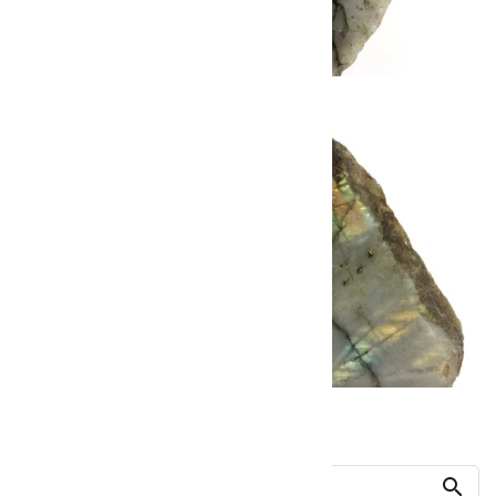
他の商品を探す
search