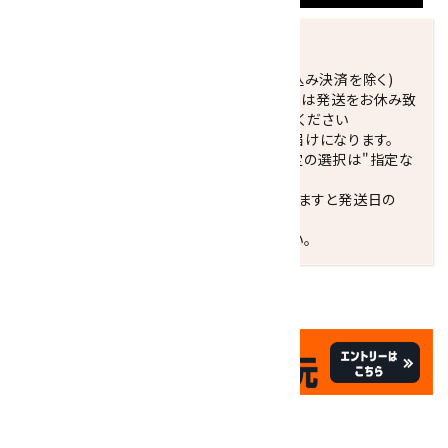
発送につきまして
正午までのご注文で当日発送致します。(振込み決済を除く)
休業日(水曜日、第1．3木曜日)と臨時休業日は発送をお休み致
します。 営業日カレンダー(左下段)をご確認ください
配達ご希望日がない場合は、最短日でのお届けになります。
※最短でのお届けをご希望の場合、時間指定の選択は"指定な
し"をおすすめします。
お届けの地域によっては、時間帯を指定されますと発送日の
翌々日配送になります。
ご不明な点はお気軽にお問い合わせください。
✦
✦
祝☆サイトオープン17周年
✦
17
✦
th
ありがとうキャンペーン
関連商品