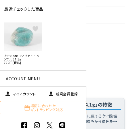
最近チェックした商品
在庫状況:
残り1です
favorite
特定商取引法に基づく表記 (返品など)
この商品を友達に教える
ブラジル産 アマゾナイト タ
買い物を続ける
ンブル 34.1g
700円(税込)
ACCOUNT MENU
商品説明
person
person
マイアカウント
新規会員登録
「ブラジル産 アマゾナイト タンブル 34.1g」の特徴
場面に合わせた
ギフトラッピング対応
アマゾナイトとは
: 微斜長石(マイクロクリン)に属するケイ酸塩
鉱物で、微量の鉛に起因すると考えられる青緑色から緑色を帯
びた色調が特徴