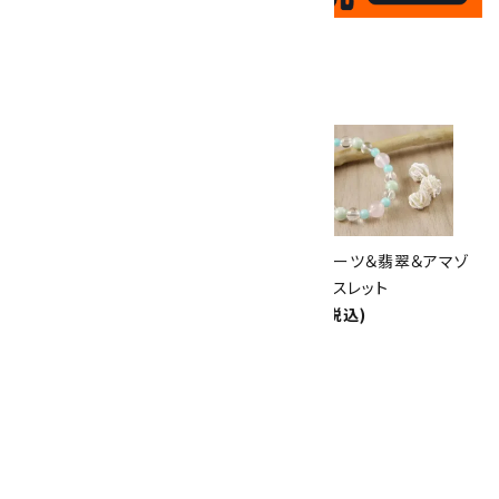
✦
17
✦
th
ありがとうキャンペーン
関連商品
10倍
キラリ石ポイント
!!
8/31
迄!
アマゾナイト さざれ石 詰め合わ
ローズクォーツ＆翡翠＆アマゾ
せ 200g
ナイト ブレスレット
1,100円(税込)
4,000円(税込)
アマゾナイト＆セラフィナイト＆
水晶 ブレスレット