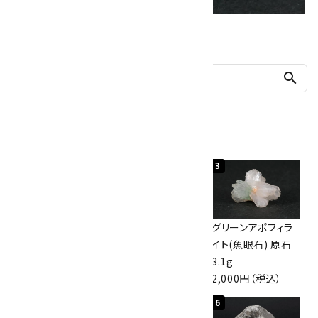
他の商品を探す
search
人気ランキング
1
2
3
神岡鉱山産水晶
ボルダーオパール
グリーンアポフィラ
10kg
原石 40.4g
イト(魚眼石) 原石
60,000円（税込）
4,000円（税込）
3.1g
2,000円（税込）
4
5
6