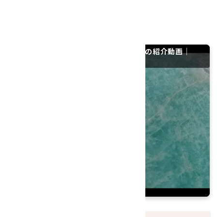
硬度：6
産地：ブラジル
ブラジル産 アマゾナイト タンブル 34.1gの紹介動画｜
YouTube