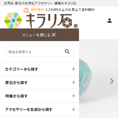
天然石 原石や天然石アクセサリー 通販のキラリ石
card_giftcard
送料無料
5,500円以上のお買上で送料無料
person
TOP
天然石 原石
アマゾナイト 原石
close
メニューを閉じる
商品検索
カート(
0
)
お問い合
利用ガイ
メニュー
わせ
ド
search
カテゴリーから探す
arrow_back_ios
arrow_forward_ios
原石から探す
特集から探す
アクセサリーを名前から探す