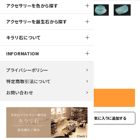
アクセサリーを色から探す
70pt
アクセサリーを誕生石から探す
ブラジル産 アマゾナイト タンブル 34.1g
キラリ石について
700円(税込)
INFORMATIOM
プライバシーポリシー
－
＋
数量
特定商取引法について
お問い合わせ
カートに入れる
favorite
お問い合わせ
型番:
am-14