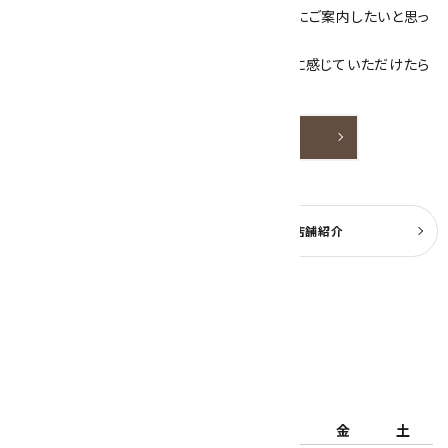
素敵な色や模様が魅力的な天然石を お客様にご案内したいと思っ
ております。
天然石アクセサリーと原石をより身近なものに感じていただけたら
嬉しいです。
詳しく見る
よくある質問
実店舗紹介
公式ブログ
2026年8月
日
月
火
水
木
金
土