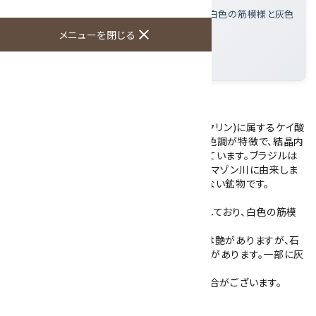
この磨き石の特徴
: 青緑色と白色が混在し、白色の筋模様と灰色
の石英が混ざっている
close
メニューを閉じる
大きさ
: 41×35×21mm
産地
: ブラジル
アマゾナイトのタンブルです。
アマゾナイト(天河石)は、微斜長石(マイクロクリン)に属するケイ酸
塩鉱物です。青緑色から緑色を帯びた独特の色調が特徴で、結晶内
に微量の鉛を含むことに起因すると考えられています。ブラジルは
アマゾナイトの主要産地のひとつで、名前はアマゾン川に由来しま
すが、実際にはアマゾン川流域では産出されない鉱物です。
こちらのアマゾナイトは青緑色と白色が混在しており、白色の筋模
様が特徴的な表情を作り出しています。
丸みを帯びた形状に研磨されており、表面には艶がありますが、石
目による凹みや塊状だった原石の名残で凹凸があります。一部に灰
色の石英が混ざっています。
※ご使用のモニターにより、色が濃く見える場合がございます。
大きさ：41×35×21mm