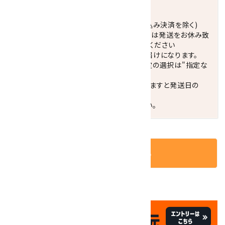
発送につきまして
正午までのご注文で当日発送致します。(振込み決済を除く)
休業日(水曜日、第1．3木曜日)と臨時休業日は発送をお休み致
します。 営業日カレンダー(左下段)をご確認ください
配達ご希望日がない場合は、最短日でのお届けになります。
※最短でのお届けをご希望の場合、時間指定の選択は"指定な
し"をおすすめします。
お届けの地域によっては、時間帯を指定されますと発送日の
翌々日配送になります。
ご不明な点はお気軽にお問い合わせください。
カートに入れる
✦
✦
祝☆サイトオープン17周年