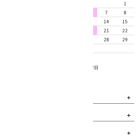
1
2
3
4
5
6
7
8
9
10
11
12
13
14
15
16
17
18
19
20
21
22
23
24
25
26
27
28
29
30
31
営業時間：10:00～18:00
定休日：水曜日、第1・3木曜日
■
・・・休業日
お支払い方法について
payment
送料・配送について
local_shipping
返品について
replay