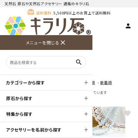
天然石 原石や天然石アクセサリー 通販のキラリ石
card_giftcard
送料無料
5,500円以上のお買上で送料無料
person
TOP
天然石ネックレス
連玉ネックレス
close
メニューを閉じる
商品検索
カート(
0
)
お問い合
利用ガイ
メニュー
わせ
ド
連玉ネックレス
search
カテゴリーから探す
[ 並び順を変更 ]
-
おすすめ順
-
価格順
-
新着順
全 [25] 商品中 [1-25] 商品を表示しています
原石から探す
favorite
favorite
特集から探す
アクセサリーを名前から探す