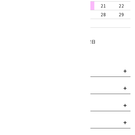
16
17
18
19
20
21
22
23
24
25
26
27
28
29
30
31
営業時間：10:00～18:00
定休日：水曜日、第1・3木曜日
■
・・・休業日
お支払い方法について
payment
送料・配送について
local_shipping
返品について
replay
ご利用案内
info