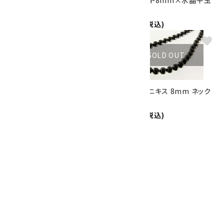
水晶32面カット8mm(ビーズ入
フローライト8mm×水晶平玉
り) ネックレス
ネックレス
6,300円(税込)
5,000円(税込)
favorite
favorite
SOLD OUT
SOLD OUT
ブラックオニキス(ミラーカッ
ブラックオニキス 8mm ネック
ト)8mm ネックレス
レス
5,000円(税込)
3,000円(税込)
favorite
SOLD OUT
赤メノウ 8mm ネックレス
3,000円(税込)
1