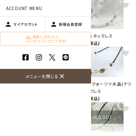
favorite
favorite
ACCOUNT MENU
person
person
マイアカウント
新規会員登録
アメジスト 8mm ネックレス
翡翠 7mm ネックレス
場面に合わせた
ギフトラッピング対応
15,000円(税込)
9,800円(税込)
favorite
favorite
close
メニューを閉じる
フローライト ネックレス
スモーキークォーツ×水晶(ナツ
4,800円(税込)
メ型) ネックレス
5,000円(税込)
favorite
favorite
SOLD OUT