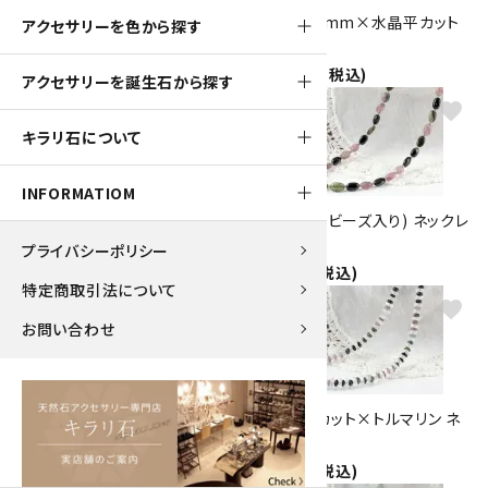
オパール ネックレス
ラリマー 7mm×水晶平カット
アクセサリーを色から探す
13,000円(税込)
ネックレス
45,000円(税込)
アクセサリーを誕生石から探す
favorite
favorite
キラリ石について
INFORMATIOM
ローズクォーツ 32面カット ネッ
トルマリン(ビーズ入り) ネックレ
クレス
ス
プライバシーポリシー
10,000円(税込)
8,000円(税込)
特定商取引法について
favorite
favorite
お問い合わせ
水晶8面ブリリアントカット×ト
水晶平玉カット×トルマリン ネ
ルマリン ネックレス
ックレス
9,000円(税込)
8,500円(税込)