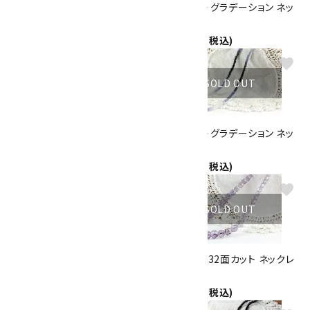
スモーキークォーツ8mm(ビー
エメラルド・グラデーション ネッ
ズ入り) ネックレス
クレス
4,000円(税込)
11,500円(税込)
favorite
favorite
SOLD OUT
SOLD OUT
ルビー・グラデーション ネックレ
サファイア・グラデーション ネッ
ス
クレス
11,500円(税込)
11,500円(税込)
favorite
favorite
SOLD OUT
SOLD OUT
タンザナイト ネックレス
アメジスト 32面カット ネックレ
13,000円(税込)
ス
15,000円(税込)