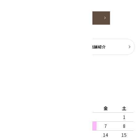
嬉しいです。
詳しく見る
よくある質問
実店舗紹介
公式ブログ
2026年8月
日
月
火
水
木
金
土
1
2
3
4
5
6
7
8
9
10
11
12
13
14
15