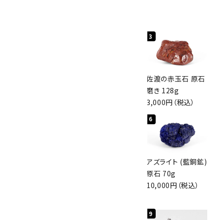
人気ランキング
キーワード
1
2
3
カテゴリー
桜瑪瑙 丸玉
ボルダーオパール
佐渡の赤玉石 原石
47mm
原石 40.4g
磨き 128g
3,800円（税込）
4,000円（税込）
3,000円（税込）
4
5
6
検索する
アポフィライト (魚
グリーンアポフィラ
アズライト (藍銅鉱)
眼石) 原石 56g
イト(魚眼石) 原石
原石 70g
3,000円（税込）
3.1g
10,000円（税込）
2,000円（税込）
7
8
9