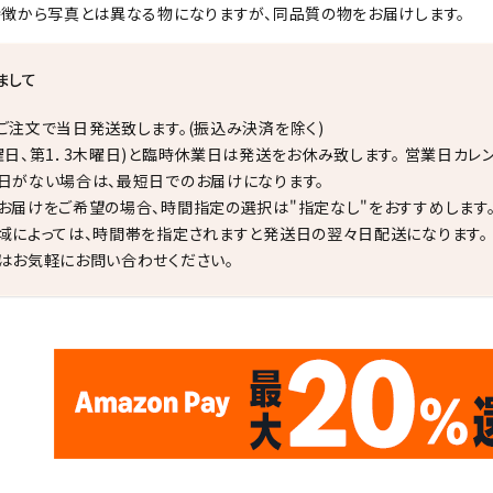
徴から写真とは異なる物になりますが、同品質の物をお届けします。
まして
ご注文で当日発送致します。(振込み決済を除く)
曜日、第1．3木曜日)と臨時休業日は発送をお休み致します。 営業日カレ
日がない場合は、最短日でのお届けになります。
お届けをご希望の場合、時間指定の選択は"指定なし"をおすすめします
域によっては、時間帯を指定されますと発送日の翌々日配送になります。
はお気軽にお問い合わせください。
✦
✦
17
✦
✦
サイトオープン17周年
ありがとう
th
10
キラリ石ポイント