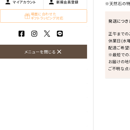
person
person
マイアカウント
新規会員登録
※天然石の特
ガーネット
場面に合わせた
ギフトラッピング対応
化石（フォッシル）
発送につき
カルサイト
正午までの
休業日(水
配達ご希望
菊花石
close
メニューを閉じる
※最短での
お届けの地
黒水晶
ご不明な点
クリソコラ
クリソプレーズ
クンツァイト
祝☆
K2ブルー