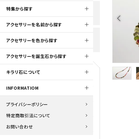
黒水晶
特集から探す
新規会員登録で
大きいサイズの原石
国産 
500ptプレゼント
K2ブルー
arrow_back_ios
アクセサリーを名前から探す
たまご形 特集
ピラミ
スピネル / パーガサイト
送料全国一律700円
アクセサリーを色から探す
5,500円(税込)以上ご購入で
美石 特集
ルース
送料無料
ターコイズ (トルコ石)
アクセサリーを誕生石から探す
パイライト
1月 Ja
キラリ石について
原石
ブルーレースアゲート
5月 Ma
INFORMATIOM
マラカイト
アクアマリン
9月 Se
プライバシーポリシー
ラピスラズリ
アゲート
特定商取引法について
ローズクォーツ
アズライト
お問い合わせ