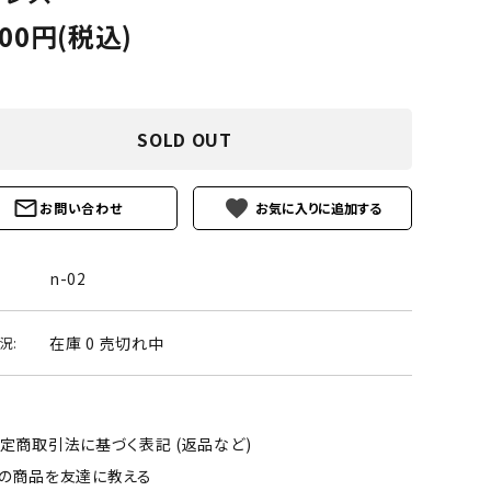
ーズ
クンツァイト
500円(税込)
ポイント 特集
水晶
Black
勾玉 特集
ト
ソーダライト
Mix
SOLD OUT
石言葉辞典
トルマリン
favorite
お問い合わせ
ール
ブラッドストーン
3月 Mar
4月 Ap
ァイト
ボツワナアゲート
n-02
7月 Jul
8月 A
ト
ユナカイト
在庫 0 売切れ中
況:
11月 Nov
12月 
ーツ
ルビー
石
定商取引法に基づく表記 (返品など)
の商品を友達に教える