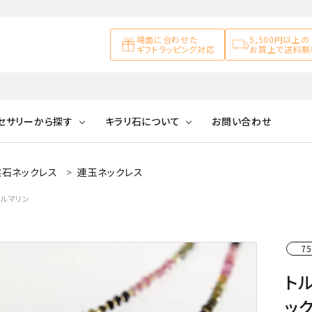
場面に合わせた
5,500円以上の
ギフトラッピング対応
お買上で送料無
セサリーから探す
キラリ石について
お問い合わせ
然石ネックレス
連玉ネックレス
アズライト
キラリ石について
お客様の声
アゲート
トルマリン
ブレスレット
天然石ループタイ
カ行
アメジスト
キラリ石ポイントに
公式ブログ
アラゴナイ
ついて
ネックレス
天然石ピアス
マ行
オブシディアン
ガーデンク
75
天然石置き飾り
ト
化石
カルサイト
ッ
Blue
Pink