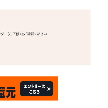
ンダー(左下段)をご確認ください
。
キャンペーン
8/31
倍
迄!
!!