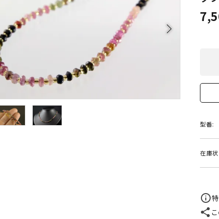
クリソコラ
クリソプレ
7,
原石/アクセサリー
丸玉 特集
シトリン
ジャスパー
White
Green
arrow_forward_ios
ッド型 特集
ハート形 特集
スモーキークォーツ
セレスタイ
Gray
Brown
 特集
鉱物解説
タイガーアイ/ホークアイ
トパーズ
翡翠
ピンクオパ
n
2月 Feb
フローライト
ヘミモルフ
型番:
y
6月 Jun
ムーンストーン
モスアゲー
在庫状
p
10月 Oct
ラブラドライト
ルチルクォ
ロードクロサイト
その他天然
特
こ