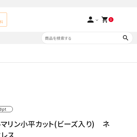
person
shopping_cart
0
料
search
よくあるご質問
アベチュリン
実店舗情報
天然石ペンダント
サ行
タ行
ト
エメラルド
つまみ細工×天然石
ラ行
ォーツ
カーネリアン
0pt
ルマリン小平カット(ビーズ入り) ネ
多用途天然石
菊花石
クレス
Yellow