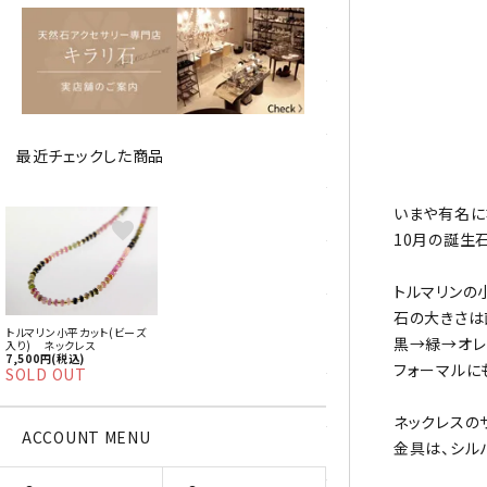
アベチュリン
アマゾナイト
アメジスト
最近チェックした商品
アラゴナイト
いまや有名に
エメラルド
favorite
10月の誕生
オパール
トルマリンの
石の大きさは
オブシディアン（黒曜石/十勝
トルマリン小平カット(ビーズ
黒→緑→オレ
石）
入り) ネックレス
7,500円(税込)
フォーマルに
SOLD OUT
ガーデンクォーツ
ネックレスの
ACCOUNT MENU
金具は、シル
カーネリアン