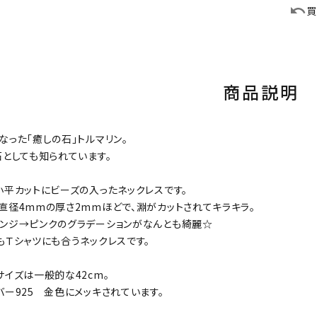
買
商品説明
なった「癒しの石」トルマリン。
石としても知られています。
小平カットにビーズの入ったネックレスです。
直径4mmの厚さ2mmほどで、淵がカットされてキラキラ。
ンジ→ピンクのグラデーションがなんとも綺麗☆
もＴシャツにも合うネックレスです。
サイズは一般的な42cm。
バー925 金色にメッキされています。