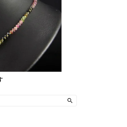
す
search