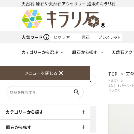
天然石 原石や天然石アクセサリー 通販のキラリ石
info_outline
人気ワード
ヒマラヤ
原石
ブレスレット
カテゴリーから選ぶ
原石から探す
天然石アク
フリーワードから探す
close
メニューを閉じる
TOP
天
アクアマリン
search
トルマリン
10月 オパール・
天然石 原石
天然石
ア行
ミックス
search
アマゾナイト
原石
ループタイ
ペンダント
誕生石
ワイヤーアクセサリー
天然石
ハ行
オパール
豊富な決済方法
カテゴリーから探す
クレジットカード・PayPay ・
天然石 ブローチ
和小物
ガーネット
Amzon Payなどお好きな 決
原石から探す
済方法を選択できます