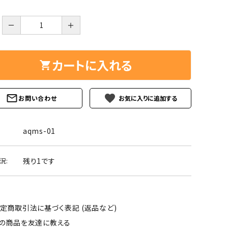
ーズ
クンツァイト
ポイント 特集
－
＋
水晶
Black
勾玉 特集
ト
ソーダライト
カートに入れる
Mix
石言葉辞典
トルマリン
favorite
お問い合わせ
ール
ブラッドストーン
3月 Mar
4月 Ap
ァイト
ボツワナアゲート
aqms-01
7月 Jul
8月 A
ト
ユナカイト
11月 Nov
12月 
残り1です
況:
ーツ
ルビー
石
定商取引法に基づく表記 (返品など)
の商品を友達に教える