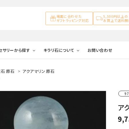
場面に合わせた
5,500円以上の
ギフトラッピング対応
お買上で送料無
セサリーから探す
キラリ石について
お問い合わせ
石 原石
アクアマリン 原石
アズライト
キラリ石について
お客様の声
アゲート
集
ブレスレット
天然石ループタイ
カ行
アメジスト
キラリ石ポイントに
公式ブログ
アラゴナイ
97
ついて
ネックレス
天然石ピアス
マ行
オブシディアン
ガーデンク
アク
天然石置き飾り
化石
カルサイト
9,
Blue
Pink