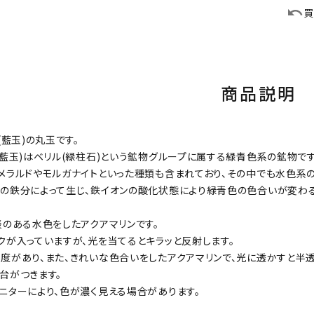
買
商品説明
(藍玉)の丸玉です。
(藍玉)はベリル(緑柱石)という鉱物グループに属する緑青色系の鉱物です
メラルドやモルガナイトといった種類も含まれており、その中でも水色系の
の鉄分によって生じ、鉄イオンの酸化状態により緑青色の色合いが変わ
淡のある水色をしたアクアマリンです。
クが入っていますが、光を当てるとキラッと反射します。
度があり、また、きれいな色合いをしたアクアマリンで、光に透かすと半
台がつきます。
ニターにより、色が濃く見える場合があります。