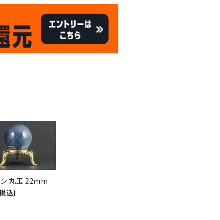
キャンペーン
8/31
倍
迄!
!!
ン 丸玉 22mm
(税込)