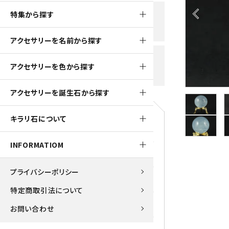
黒水晶
arrow_back_ios
特集から探す
新規会員登録で
大きいサイズの原石
国産 
500ptプレゼント
K2ブルー
アクセサリーを名前から探す
たまご形 特集
ピラミ
スピネル / パーガサイト
送料全国一律700円
アクセサリーを色から探す
5,500円(税込)以上ご購入で
美石 特集
ルース
送料無料
ターコイズ (トルコ石)
アクセサリーを誕生石から探す
パイライト
1月 Ja
キラリ石について
原石
ブルーレースアゲート
5月 Ma
INFORMATIOM
マラカイト
アクアマリン
9月 Se
プライバシーポリシー
ラピスラズリ
アゲート
特定商取引法について
ローズクォーツ
アズライト
お問い合わせ