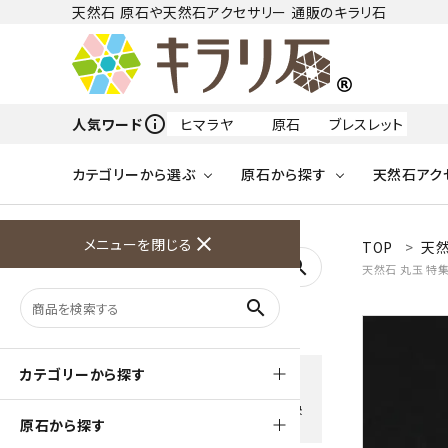
天然石 原石や天然石アクセサリー 通販のキラリ石
info_outline
人気ワード
ヒマラヤ
原石
ブレスレット
カテゴリーから選ぶ
原石から探す
天然石アク
フリーワードから探す
close
メニューを閉じる
TOP
天然
アクアマリン
search
天然石 丸玉 特
天然石 原石
天然石
ア行
search
アマゾナイト
原石
ループタイ
ペンダント
誕生石
ワイヤーアクセサリー
天然石
ハ行
オパール
豊富な決済方法
カテゴリーから探す
クレジットカード・PayPay ・
天然石 ブローチ
和小物
ガーネット
Amzon Payなどお好きな 決
原石から探す
済方法を選択できます