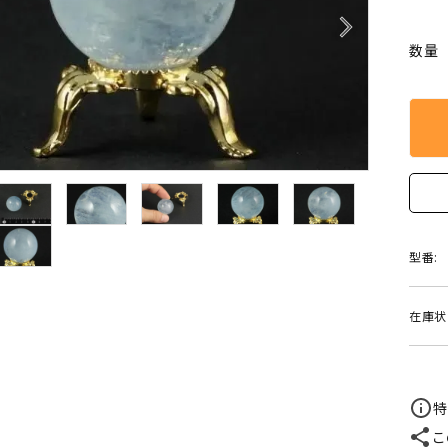
クリソコラ
クリソプレ
arrow_forward_ios
原石/アクセサリー
丸玉 特集
数量
シトリン
ジャスパー
White
Green
ッド型 特集
ハート形 特集
スモーキークォーツ
セレスタイ
Gray
Brown
 特集
鉱物解説
タイガーアイ/ホークアイ
トパーズ
翡翠
ピンクオパ
n
2月 Feb
フローライト
ヘミモルフ
型番:
y
6月 Jun
ムーンストーン
モスアゲー
p
10月 Oct
在庫状
ラブラドライト
ルチルクォ
ロードクロサイト
その他天然
特
こ