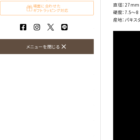
直径：27mm 
ガーネット
場面に合わせた
ギフトラッピング対応
硬度：7.5～8
産地：パキス
化石（フォッシル）
カルサイト
close
メニューを閉じる
菊花石
黒水晶
クリソコラ
クリソプレーズ
クンツァイト
K2ブルー