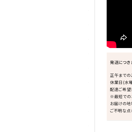
シトリン
ジャスパー
水晶
スピネル
スモーキークォーツ
発送につき
正午までの
セレスタイト
休業日(水
配達ご希望
ソーダライト
※最短での
お届けの地
ターコイズ (トルコ石)
ご不明な点
タイガーアイ/ホークアイ