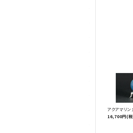
トパーズ
トルマリン
祝☆
パイライト(黄鉄鉱)
翡翠 (ジェイド)
ピンクオパール
ブラッドストーン
ブルーレースアゲート
フローライト(蛍石)
アクアマリン 
16,700円(
ヘミモルファイト
ボツワナアゲート