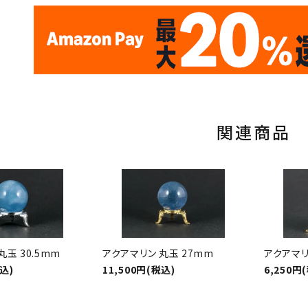
✦
✦
17
✦
✦
サイトオープン17周年
ありがとう
th
10
キラリ石ポイント
関連商品
丸玉 30.5mm
アクアマリン 丸玉 27mm
アクアマリ
税込)
11,500円(税込)
6,250円