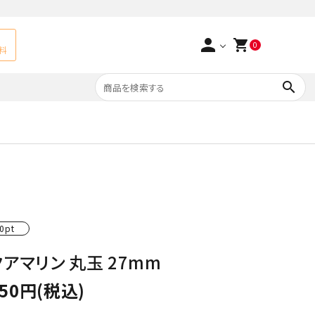
person
shopping_cart
0
料
search
よくあるご質問
アベチュリン
実店舗情報
天然石ペンダント
サ行
タ行
ト
エメラルド
0pt
つまみ細工×天然石
ラ行
ォーツ
カーネリアン
アマリン 丸玉 27mm
多用途天然石
750円(税込)
菊花石
Yellow