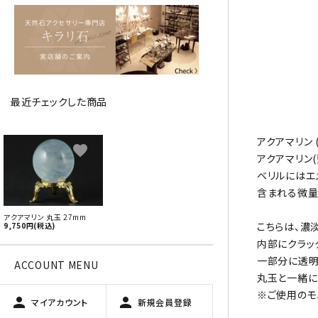
アベチュリン
アマゾナイト
アメジスト
最近チェックした商品
アラゴナイト
エメラルド
アクアマリン 
favorite
アクアマリン
オパール
ベリルにはエ
含まれる微量
オブシディアン（黒曜石/十勝
アクアマリン 丸玉 27mm
石）
こちらは、濃
9,750円(税込)
内部にクラッ
一部分に透明
ガーデンクォーツ
ACCOUNT MENU
丸玉と一緒に
※ご使用のモ
カーネリアン
person
person
マイアカウント
新規会員登録