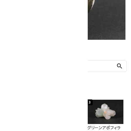
他の商品を探す
search
人気ランキング
1
2
3
佐渡の赤玉石 原石
ボルダーオパール
グリーンアポフィラ