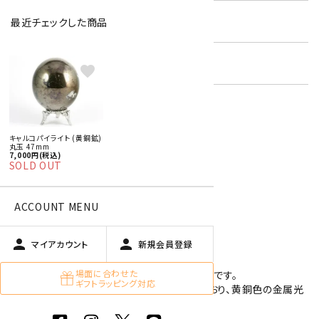
在庫状況:
在庫 0 売切れ中
最近チェックした商品
キーワード:
天然石 丸玉 特集
favorite
特定商取引法に基づく表記 (返品など)
キャルコパイライト (黄銅鉱)
丸玉 47mm
この商品を友達に教える
7,000円(税込)
SOLD OUT
買い物を続ける
ACCOUNT MENU
商品説明
person
person
マイアカウント
新規会員登録
場面に合わせた
球体に加工されたキャルコパイライト(黄銅鉱)です。
ギフトラッピング対応
キャルコパイライトは銅や鉄、硫黄を主としており、黄銅色の金属光
沢をもった鉱物です。