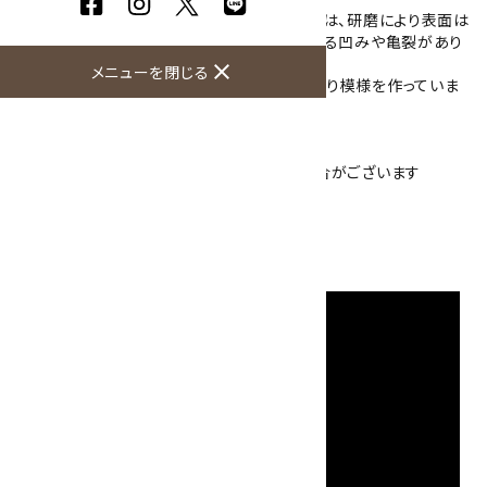
こちらの丸玉に加工されたキャルコパイライトは、研磨により表面は
金属光沢がありますが、ところどころ石目による凹みや亀裂があり
ます。
close
メニューを閉じる
暗い金色をした石の中に白色の鉱物が斑に入り模様を作っていま
す。
鉄分が多い石ですので見た目より重いです。
丸玉と一緒に台が付きます。
※ご使用のモニターにより色が濃く見える場合がございます
直径：47mm 249g
硬度：3.5～4
産地：ベルー