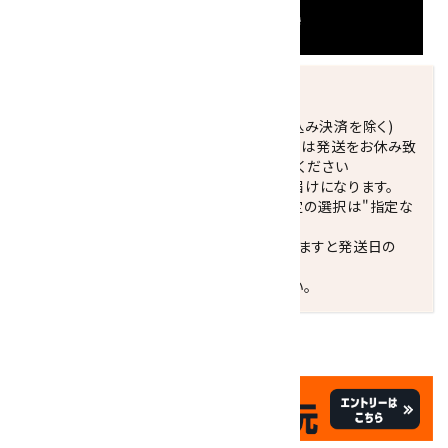
発送につきまして
正午までのご注文で当日発送致します。(振込み決済を除く)
休業日(水曜日、第1．3木曜日)と臨時休業日は発送をお休み致
します。 営業日カレンダー(左下段)をご確認ください
配達ご希望日がない場合は、最短日でのお届けになります。
※最短でのお届けをご希望の場合、時間指定の選択は"指定な
し"をおすすめします。
お届けの地域によっては、時間帯を指定されますと発送日の
翌々日配送になります。
ご不明な点はお気軽にお問い合わせください。
✦
✦
祝☆サイトオープン17周年
✦
✦