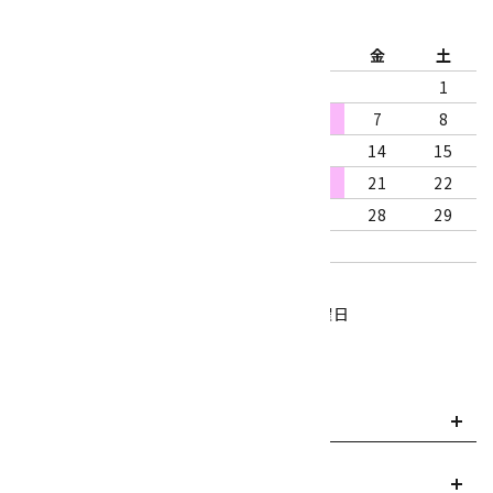
2026年8月
日
月
火
水
木
金
土
1
2
3
4
5
6
7
8
9
10
11
12
13
14
15
16
17
18
19
20
21
22
23
24
25
26
27
28
29
30
31
営業時間：10:00～18:00
定休日：水曜日、第1・3木曜日
■
・・・休業日
お支払い方法について
payment
送料・配送について
local_shipping