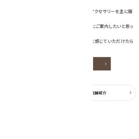
ざいます！
当サイトは、天然石原石や天然石を使用したアクセサリーを主に販
売しています。
素敵な色や模様が魅力的な天然石を お客様にご案内したいと思っ
ております。
天然石アクセサリーと原石をより身近なものに感じていただけたら
嬉しいです。
詳しく見る
よくある質問
実店舗紹介
公式ブログ