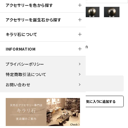
アクセサリーを色から探す
アクセサリーを誕生石から探す
700pt
キラリ石について
キャルコパイライト (黄銅鉱) 丸玉 47mm
INFORMATIOM
7,000円(税込)
プライバシーポリシー
特定商取引法について
SOLD OUT
お問い合わせ
favorite
お問い合わせ
型番:
pyrs-02