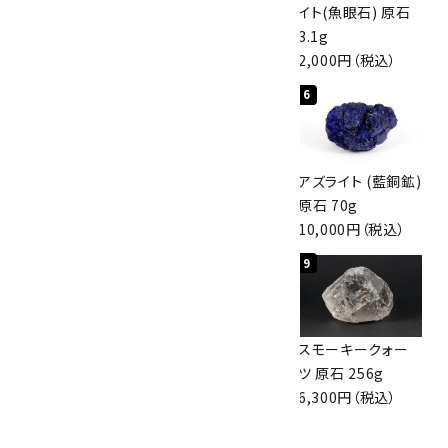
磨き 128g
原石 40.4g
イト(魚眼石) 原石
3,000円（税込）
4,000円（税込）
3.1g
2,000円（税込）
4
5
6
アポフィライト (魚
桜瑪瑙 丸玉
アズライト (藍銅鉱)
眼石) 原石 56g
47mm
原石 70g
3,000円（税込）
3,800円（税込）
10,000円（税込）
7
8
9
ボルダーオパール
アポフィライト (魚
スモーキークォー
原石 36.5g
眼石) 原石 39.6g
ツ 原石 256g
3,650円（税込）
2,000円（税込）
6,300円（税込）
10