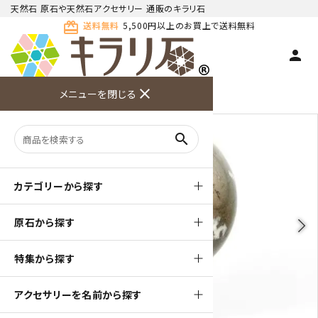
天然石 原石や天然石アクセサリー 通販のキラリ石
card_giftcard
送料無料
5,500円以上のお買上で送料無料
person
TOP
天然石 原石
パイライト(黄鉄鉱) 原石
close
メニューを閉じる
商品検索
カート(
0
)
お問い合
利用ガイ
メニュー
わせ
ド
search
カテゴリーから探す
原石から探す
arrow_back_ios
arrow_forward_ios
特集から探す
アクセサリーを名前から探す