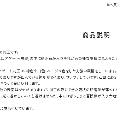
買
商品説明
の丸玉です。
は、アゲート(瑪瑙)の中に緑泥石が入りそれが苔の様な模様に見えるこ
アゲート丸玉は、緑色や白色、ベージュ色をした力強い表情をしています
てありますが凹んでいる箇所が多くあり、ザラザラしています。石目による
、キラッと光に反射します。
分の表面はツヤがありますが、加工の際にできた筋状の研磨跡が薄っすら
、光に透かしてみても透けませんが、中にはぎっしりと苔模様が入り大地
)
台座も付いています。