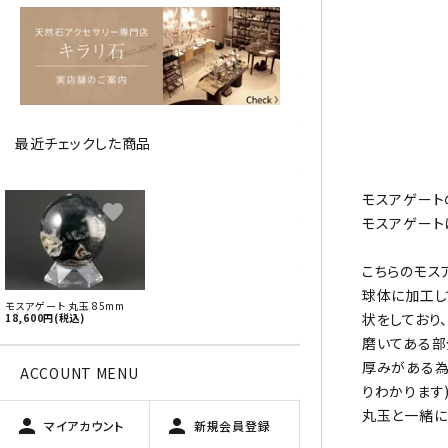
アベチュリン
アマゾナイト
アメジスト
最近チェックした商品
アラゴナイト
エメラルド
モスアゲート
favorite
モスアゲート
オパール
こちらのモス
オブシディアン（黒曜石/十勝
球体に加工し
モスアゲート 丸玉 85mm
石）
状をしており
18,600円(税込)
磨いてある部
厚みがある為
ガーデンクォーツ
ACCOUNT MENU
りわかります
丸玉と一緒に
カーネリアン
person
person
マイアカウント
新規会員登録