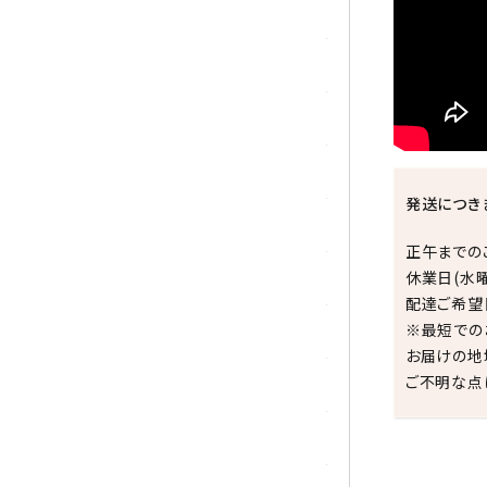
シトリン
ジャスパー
水晶
スピネル
発送につき
スモーキークォーツ
正午までの
休業日(水
セレスタイト
配達ご希望
※最短での
ソーダライト
お届けの地
ご不明な点
ターコイズ (トルコ石)
タイガーアイ/ホークアイ