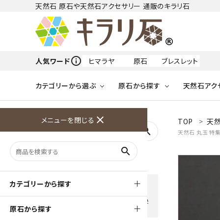
天然石 原石や天然石アクセサリー 通販のキラリ石
info_outline
人気ワード
ヒマラヤ
原石
ブレスレット
カテゴリーから選ぶ
原石から探す
天然石アク
フリーワードから探す
close
メニューを閉じる
TOP
天然
アクアマリン
search
天然石 丸玉 特
天然石 原石
天然石
ア行
search
アマゾナイト
原石
ループタイ
ペンダント
誕生石
ワイヤーアクセサリー
天然石
ハ行
オパール
豊富な決済方法
カテゴリーから探す
クレジットカード・PayPay ・
天然石 ブローチ
和小物
ガーネット
Amzon Payなどお好きな 決
原石から探す
済方法を選択できます