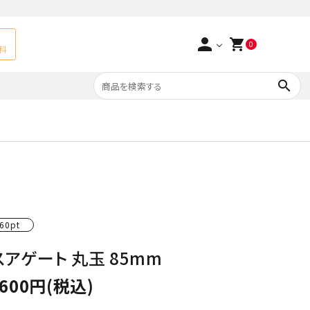
person
shopping_cart
0
料
search
よくあるご質問
アベチュリン
実店舗情報
天然石ペンダント
サ行
タ行
ト
エメラルド
60pt
つまみ細工×天然石
ラ行
ォーツ
カーネリアン
スアゲート 丸玉 85mm
多用途天然石
,600円(税込)
菊花石
Yellow