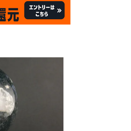
キャンペーン
8/31
倍
迄!
!!