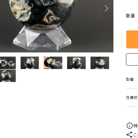
クリソコラ
クリソプレ
arrow_forward_ios
原石/アクセサリー
丸玉 特集
数量
シトリン
ジャスパー
White
Green
ッド型 特集
ハート形 特集
スモーキークォーツ
セレスタイ
Gray
Brown
 特集
鉱物解説
タイガーアイ/ホークアイ
トパーズ
翡翠
ピンクオパ
n
2月 Feb
フローライト
ヘミモルフ
型番:
y
6月 Jun
ムーンストーン
モスアゲー
p
10月 Oct
在庫状
ラブラドライト
ルチルクォ
ロードクロサイト
その他天然
特
こ