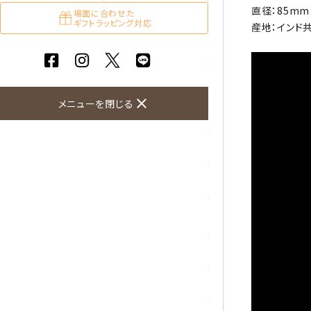
直径：85mm 
ガーネット
場面に合わせた
ギフトラッピング対応
産地：インド
化石（フォッシル）
カルサイト
close
メニューを閉じる
菊花石
黒水晶
クリソコラ
クリソプレーズ
クンツァイト
K2ブルー