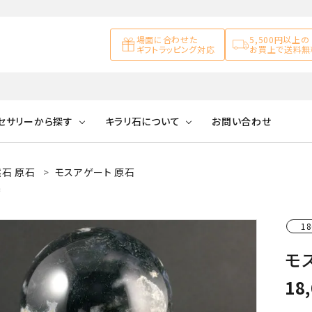
場面に合わせた
5,500円以上の
ギフトラッピング対応
お買上で送料無
セサリーから探す
キラリ石について
お問い合わせ
石 原石
モスアゲート 原石
アズライト
キラリ石について
お客様の声
アゲート
集
ブレスレット
天然石ループタイ
カ行
アメジスト
キラリ石ポイントに
公式ブログ
アラゴナイ
18
ついて
ネックレス
天然石ピアス
マ行
オブシディアン
ガーデンク
モ
天然石置き飾り
化石
カルサイト
18
Blue
Pink