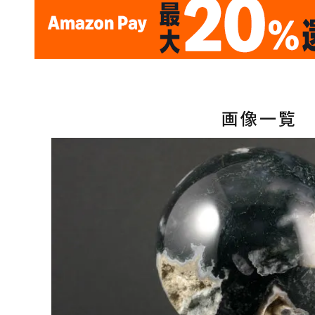
✦
17
✦
✦
サイトオープン17周年
ありがとう
th
10
キラリ石ポイント
画像一覧