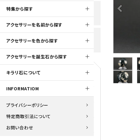
黒水晶
arrow_back_ios
特集から探す
新規会員登録で
大きいサイズの原石
国産 
500ptプレゼント
K2ブルー
アクセサリーを名前から探す
たまご形 特集
ピラミ
スピネル / パーガサイト
送料全国一律700円
アクセサリーを色から探す
5,500円(税込)以上ご購入で
美石 特集
ルース
送料無料
ターコイズ (トルコ石)
アクセサリーを誕生石から探す
パイライト
1月 Ja
キラリ石について
原石
ブルーレースアゲート
5月 Ma
INFORMATIOM
マラカイト
アクアマリン
9月 Se
プライバシーポリシー
ラピスラズリ
アゲート
特定商取引法について
ローズクォーツ
アズライト
お問い合わせ