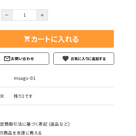
ーズ
クンツァイト
ポイント 特集
－
＋
水晶
Black
勾玉 特集
ト
ソーダライト
カートに入れる
Mix
石言葉辞典
トルマリン
favorite
お問い合わせ
ール
ブラッドストーン
3月 Mar
4月 Ap
ァイト
ボツワナアゲート
msags-01
7月 Jul
8月 A
ト
ユナカイト
11月 Nov
12月 
残り1です
況:
ーツ
ルビー
石
定商取引法に基づく表記 (返品など)
の商品を友達に教える