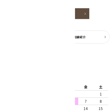
嬉しいです。
詳しく見る
よくある質問
実店舗紹介
公式ブログ
2026年8月
日
月
火
水
木
金
土
1
2
3
4
5
6
7
8
9
10
11
12
13
14
15