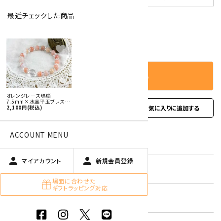
最近チェックした商品
－
＋
数量
favorite
カートに入れる
オレンジレース瑪瑙
7.5mm×水晶平玉ブレスレ
favorite
ット
2,100円(税込)
お問い合わせ
ACCOUNT MENU
型番:
gbl-175
person
person
マイアカウント
新規会員登録
在庫状況:
残り4です
場面に合わせた
ギフトラッピング対応
キーワード:
女性用ブレスレット