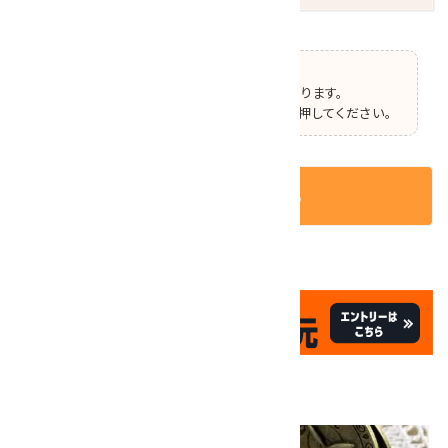
【ご確認】
この商品はオプションの選択があります。
ページ上部で選択した後、カートボタンを押してください。
カートに入れる
✦
✦
祝☆サイトオープン17周年
✦
17
✦
th
ありがとうキャンペーン
画像一覧