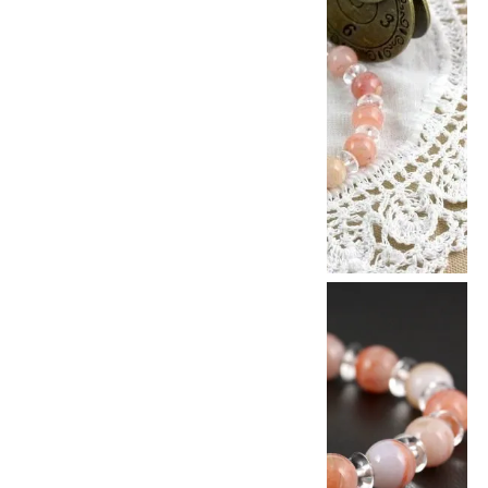
10倍
キラリ石ポイント
!!
8/31
迄!