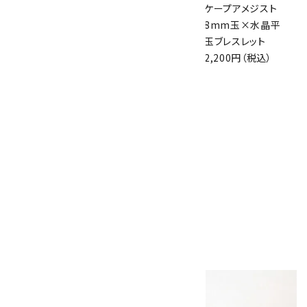
サンムーンストーン
天然石羽織紐兼ブ
ケープアメジスト
8mm玉 ブレスレッ
レスレット ローズク
8mm玉×水晶平
ト
ォーツ×淡水パー
玉ブレスレット
3,600円（税込）
ル
2,200円（税込）
1,800円（税込）
アベンチュリン
8mm玉×水晶平
玉ブレスレット
2,100円（税込）