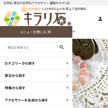
天然石 原石や天然石アクセサリー 通販のキラリ石
card_giftcard
送料無料
5,500円以上のお買上で送料無料
person
TOP
天然石ブレスレット
close
水晶入りブレスレット
メニューを閉じる
商品検索
カート(
0
)
お問い合
利用ガイ
メニュー
わせ
ド
search
カテゴリーから探す
原石から探す
arrow_back_ios
arrow_forward_ios
特集から探す
アクセサリーを名前から探す