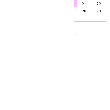
16
17
18
19
20
21
22
23
24
25
26
27
28
29
30
31
営業時間：10:00～18:00
定休日：水曜日、第1・3木曜日
■
・・・休業日
お支払い方法について
payment
送料・配送について
local_shipping
返品について
replay
ご利用案内
info