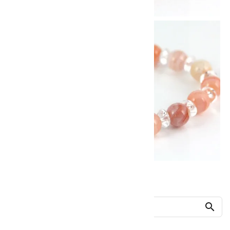
他の商品を探す
search