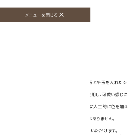
オプションの値段詳細
toc
close
メニューを閉じる
特定商取引法に基づく表記 (返品など)
この商品を友達に教える
買い物を続ける
商品説明
オレンジレース瑪瑙7.5mm玉に水晶10mm玉と平玉を入れたシ
ンプルなブレスレットです。
淡いオレンジ色をしたオレンジレース瑪瑙を使用し、可愛い感じに
仕上がりました。
オレンジレース瑪瑙は、ブルーレースアゲートに人工的に色を加え
た石になります。
色は焼き付けてありますので色落ちすることはありません。
こちらの商品は、ご希望の内径サイズをお選びいただけます。