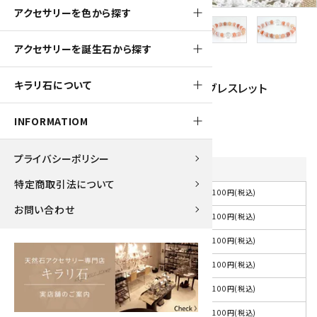
アクセサリーを色から探す
アクセサリーを誕生石から探す
210pt
キラリ石について
オレンジレース瑪瑙7.5mm×水晶平玉ブレスレット
2,100円(税込)
INFORMATIOM
プライバシーポリシー
内径
を選択してください
特定商取引法について
2,100円(税込)
選択して下さい
お問い合わせ
2,100円(税込)
約15cm
2,100円(税込)
約16cm
2,100円(税込)
約17cm
2,100円(税込)
約18cm
2,100円(税込)
その他