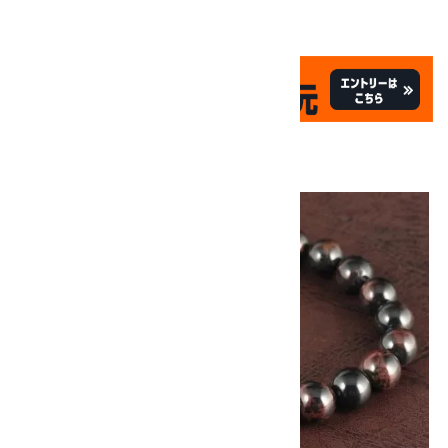
✦
✦
祝☆サイトオープン17周年
✦
17
✦
th
ありがとうキャンペーン
画像一覧
10倍
キラリ石ポイント
!!
8/31
迄!