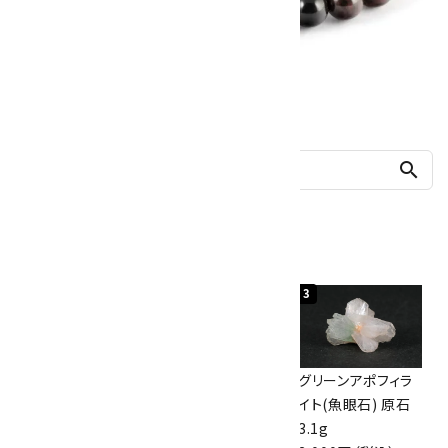
他の商品を探す
search
人気ランキング
1
2
3
佐渡の赤玉石 原石
ボルダーオパール
グリーンアポフィラ
磨き 128g
原石 40.4g
イト(魚眼石) 原石
3,000円（税込）
4,000円（税込）
3.1g