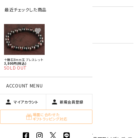
最近チェックした商品
国産 原石 / アクセサリー
男性用ブレスレット
キーワード:
オブシディアン【黒曜石・十勝石】
favorite
黒色
十勝石8mm玉 ブレスレット
オプションの値段詳細
toc
3,800円(税込)
SOLD OUT
特定商取引法に基づく表記 (返品など)
この商品を友達に教える
ACCOUNT MENU
買い物を続ける
person
person
マイアカウント
新規会員登録
商品説明
場面に合わせた
ギフトラッピング対応
十勝石の8mm玉を使用したブレスレットです。