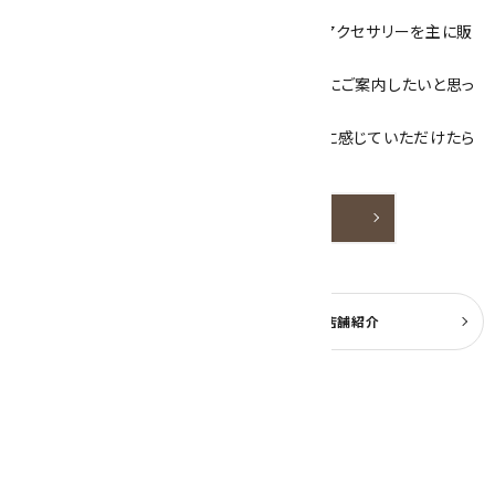
ざいます！
当サイトは、天然石原石や天然石を使用したアクセサリーを主に販
売しています。
素敵な色や模様が魅力的な天然石を お客様にご案内したいと思っ
ております。
天然石アクセサリーと原石をより身近なものに感じていただけたら
嬉しいです。
詳しく見る
よくある質問
実店舗紹介
公式ブログ
2026年8月