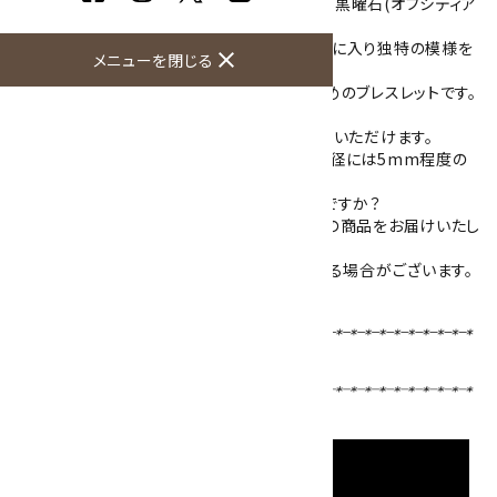
北海道十勝地方で産出した十勝石と呼ばれる黒曜石(オブシディア
ン)です。
こちらの十勝石は黒色の石に茶色の模様が斑に入り独特の模様を
close
メニューを閉じる
しています。
石の大きさが小さめですので女性にもおすすめのブレスレットです。
こちらの商品は、ご希望の内径サイズをお選びいただけます。
天然石の個体差や使用する玉数の関係上、内径には5mm程度の
誤差が生じる場合がございます。
国産天然石を使用したブレスレットはいかがですか？
※天然石のため写真とは異なりますが、同等の商品をお届けいたし
ます。
また、ご使用のモニターによって色が濃く出る場合がございます。
ブレスレットサイズの選び方はこちら
【使用天然石 】
十勝石
8mm