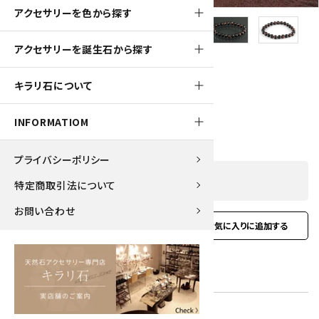
アクセサリーを色から探す
アクセサリーを誕生石から探す
380pt
キラリ石について
十勝石8mm玉 ブレスレット
3,800円(税込)
INFORMATIOM
プライバシーポリシー
SOLD OUT
特定商取引法について
お問い合わせ
favorite
お問い合わせ
型番:
gbl-203
在庫状況:
在庫 0 売切れ中