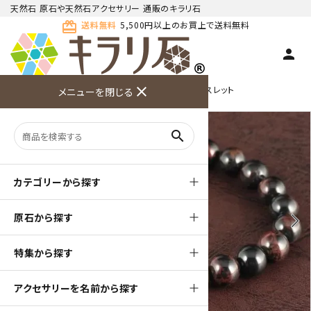
天然石 原石や天然石アクセサリー 通販のキラリ石
card_giftcard
送料無料
5,500円以上のお買上で送料無料
person
TOP
天然石ブレスレット
close
シンプル１色 ブレスレット
メニューを閉じる
商品検索
カート(
0
)
お問い合
利用ガイ
メニュー
わせ
ド
search
カテゴリーから探す
原石から探す
arrow_back_ios
arrow_forward_ios
特集から探す
アクセサリーを名前から探す