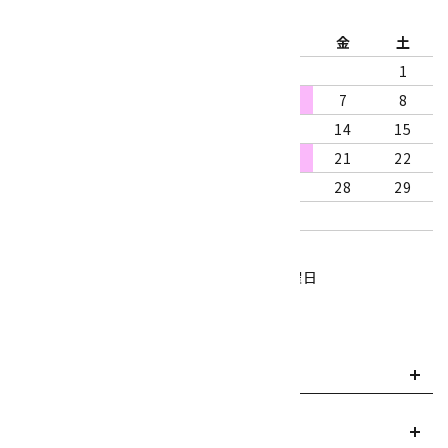
日
月
火
水
木
金
土
1
2
3
4
5
6
7
8
9
10
11
12
13
14
15
16
17
18
19
20
21
22
23
24
25
26
27
28
29
30
31
営業時間：10:00～18:00
定休日：水曜日、第1・3木曜日
■
・・・休業日
お支払い方法について
payment
送料・配送について
local_shipping