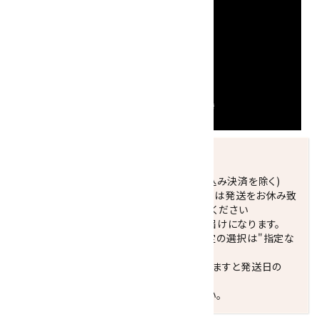
発送につきまして
正午までのご注文で当日発送致します。(振込み決済を除く)
休業日(水曜日、第1．3木曜日)と臨時休業日は発送をお休み致
します。 営業日カレンダー(左下段)をご確認ください
配達ご希望日がない場合は、最短日でのお届けになります。
※最短でのお届けをご希望の場合、時間指定の選択は"指定な
し"をおすすめします。
お届けの地域によっては、時間帯を指定されますと発送日の
翌々日配送になります。
ご不明な点はお気軽にお問い合わせください。