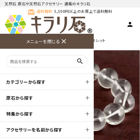
天然石 原石や天然石アクセサリー 通販のキラリ石
card_giftcard
送料無料
5,500円以上のお買上で送料無料
person
TOP
天然石ブレスレット
close
シンプル１色 ブレスレット
メニューを閉じる
商品検索
カート(
0
)
お問い合
利用ガイ
メニュー
わせ
ド
search
カテゴリーから探す
原石から探す
arrow_back_ios
arrow_forward_ios
特集から探す
アクセサリーを名前から探す