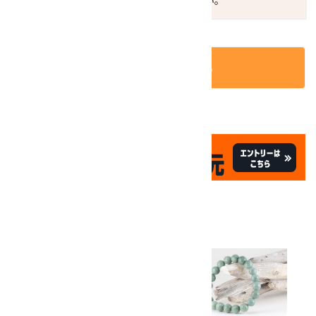
ご不明な点はお気軽にお問い合わせください。
カートに入れる
✦
✦
祝☆サイトオープン17周年
✦
17
✦
th
ありがとうキャンペーン
関連商品
10倍
キラリ石ポイント
!!
8/31
迄!