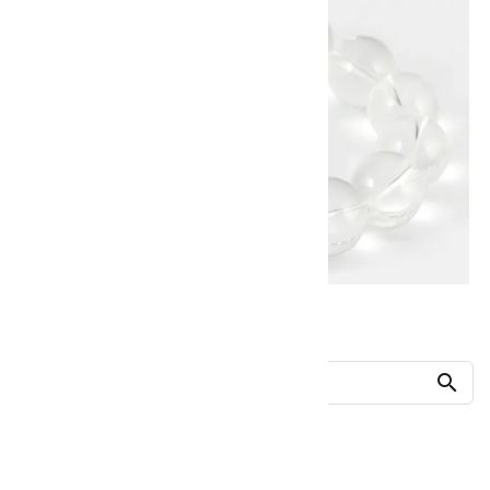
他の商品を探す
search
人気ランキング