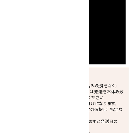
発送につきまして
正午までのご注文で当日発送致します。(振込み決済を除く)
休業日(水曜日、第1．3木曜日)と臨時休業日は発送をお休み致
します。 営業日カレンダー(左下段)をご確認ください
配達ご希望日がない場合は、最短日でのお届けになります。
※最短でのお届けをご希望の場合、時間指定の選択は"指定な
し"をおすすめします。
お届けの地域によっては、時間帯を指定されますと発送日の
翌々日配送になります。