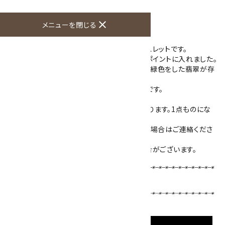
商品説明
close
メニューを閉じる
ミャンマー産の本翡翠と水晶を使用したブレスレットです。
16mm玉の水晶の中に18mmの翡翠をワンポイントに入れました。
透明感のある水晶の列に入った黄色味のある緑色をした翡翠が存
在感があります。
ゴムを通してありますので着けはずしが簡単です。
サイズはワンサイズで、内径は約18.5cmになります。1点ものにな
り、写真の現物をお届けします。
内径を小さくすることもできますのでご希望の場合はご連絡くださ
い。
※ご使用のモニターによって色が濃く出る場合がございます。
【使用天然石 】
本翡翠
18mm／
水晶
14mm