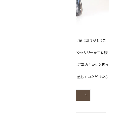
キラリ石について
数あるショップより、当店にお越し下さいまして、誠にありがとうご
ざいます！
当サイトは、天然石原石や天然石を使用したアクセサリーを主に販
売しています。
素敵な色や模様が魅力的な天然石を お客様にご案内したいと思っ
ております。
天然石アクセサリーと原石をより身近なものに感じていただけたら
嬉しいです。
詳しく見る