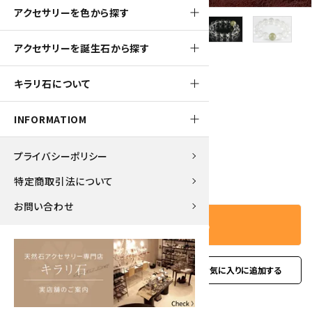
アクセサリーを色から探す
アクセサリーを誕生石から探す
900pt
キラリ石について
本翡翠入り水晶16mm玉 ブレスレット
9,000円(税込)
INFORMATIOM
プライバシーポリシー
－
＋
数量
特定商取引法について
お問い合わせ
カートに入れる
favorite
お問い合わせ