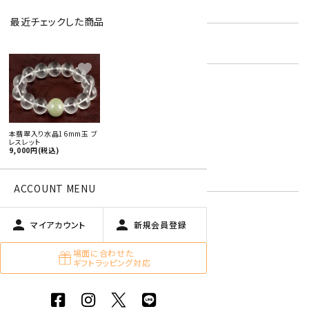
型番:
gbl-183
最近チェックした商品
在庫状況:
残り1です
favorite
男性用ブレスレット
ジェダイト【翡翠】
ロッククリスタル
キーワード:
4月 水晶・モルガナイト
本翡翠入り水晶16mm玉 ブ
レスレット
5月 エメラルド・翡翠
9,000円(税込)
緑色
白
ACCOUNT MENU
person
person
マイアカウント
新規会員登録
特定商取引法に基づく表記 (返品など)
場面に合わせた
この商品を友達に教える
ギフトラッピング対応
買い物を続ける