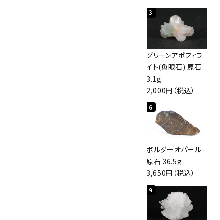
1
2
3
佐渡の赤玉石 原石
ボルダーオパール
グリーンアポフィラ
磨き 128g
原石 40.4g
イト(魚眼石) 原石
3,000円（税込）
4,000円（税込）
3.1g
2,000円（税込）
4
5
6
桜瑪瑙 丸玉
アポフィライト (魚
ボルダーオパール
47mm
眼石) 原石 56g
原石 36.5g
3,800円（税込）
3,000円（税込）
3,650円（税込）
7
8
9