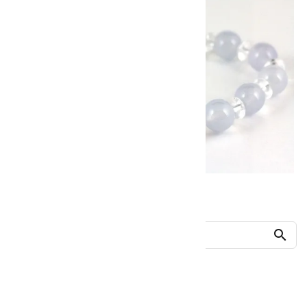
他の商品を探す
search
人気ランキング