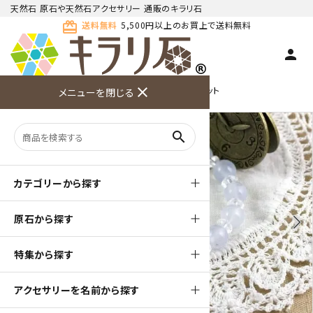
天然石 原石や天然石アクセサリー 通販のキラリ石
card_giftcard
送料無料
5,500円以上のお買上で送料無料
person
TOP
天然石ブレスレット
close
水晶入りブレスレット
メニューを閉じる
商品検索
カート(
0
)
お問い合
利用ガイ
メニュー
わせ
ド
search
カテゴリーから探す
原石から探す
arrow_back_ios
arrow_forward_ios
特集から探す
アクセサリーを名前から探す