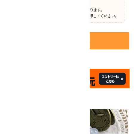
【ご確認】
この商品はオプションの選択があります。
ページ上部で選択した後、カートボタンを押してください。
カートに入れる
✦
✦
祝☆サイトオープン17周年
✦
17
✦
th
ありがとうキャンペーン
画像一覧
10倍
キラリ石ポイント
!!