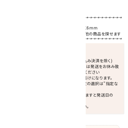
ブレスレットサイズの選び方はこちら！！
【使用天然石 】
ブルーカルセドニー8mm／水晶10mm・平玉6mm
天然石名をクリックで、その石を使用している他の商品を探せます
発送につきまして
正午までのご注文で当日発送致します。(振込み決済を除く)
休業日(水曜日、第1．3木曜日)と臨時休業日は発送をお休み致
します。 営業日カレンダー(左下段)をご確認ください
配達ご希望日がない場合は、最短日でのお届けになります。
※最短でのお届けをご希望の場合、時間指定の選択は"指定な
し"をおすすめします。
お届けの地域によっては、時間帯を指定されますと発送日の
翌々日配送になります。
ご不明な点はお気軽にお問い合わせください。