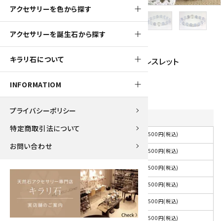
アクセサリーを色から探す
アクセサリーを誕生石から探す
250pt
キラリ石について
ブルーカルセドニー8mm×水晶平玉ブレスレット
2,500円(税込)
INFORMATIOM
プライバシーポリシー
内径
を選択してください
特定商取引法について
2,500円(税込)
選択して下さい
お問い合わせ
2,500円(税込)
約15cm
2,500円(税込)
約16cm
2,500円(税込)
約17cm
2,500円(税込)
約18cm
2,500円(税込)
その他