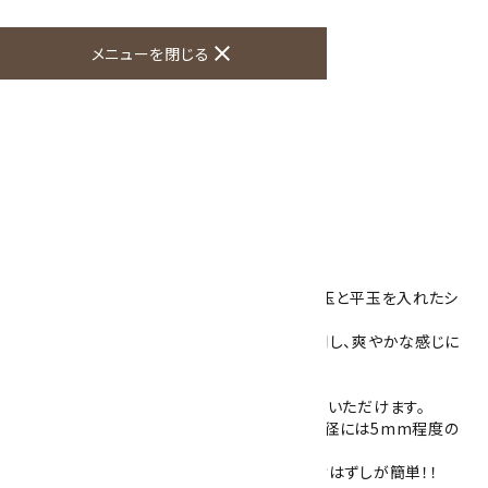
オプションの値段詳細
toc
close
メニューを閉じる
特定商取引法に基づく表記 (返品など)
この商品を友達に教える
買い物を続ける
商品説明
ブルーカルセドニーの8mm玉に水晶10mm玉と平玉を入れたシ
ンプルなブレスレットです。
やさしい水色をしたブルーカルセドニーを使用し、爽やかな感じに
仕上がりました。
こちらの商品は、ご希望の内径サイズをお選びいただけます。
天然石の個体差や使用する玉数の関係上、内径には5mm程度の
誤差が生じる場合がございます。
シリコンゴムを通してありますので丈夫で着けはずしが簡単！！