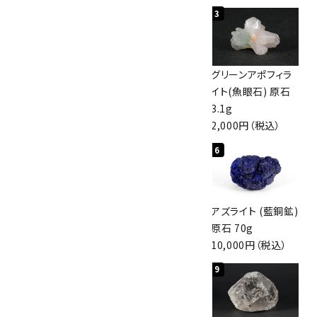
1
2
3
佐渡の赤玉石 原石
ボルダーオパール
グリーンアポフィラ
磨き 128g
原石 40.4g
イト(魚眼石) 原石
3,000円（税込）
4,000円（税込）
3.1g
2,000円（税込）
4
5
6
アポフィライト (魚
桜瑪瑙 丸玉
アズライト (藍銅鉱)
眼石) 原石 56g
47mm
原石 70g
3,000円（税込）
3,800円（税込）
10,000円（税込）
7
8
9