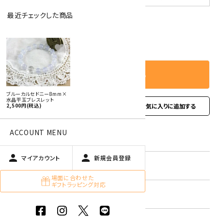
最近チェックした商品
－
＋
数量
favorite
カートに入れる
ブルーカルセドニー8mm×
水晶平玉ブレスレット
favorite
2,500円(税込)
お問い合わせ
ACCOUNT MENU
型番:
gbl-174
person
person
マイアカウント
新規会員登録
在庫状況:
残り4です
場面に合わせた
ギフトラッピング対応
キーワード:
女性用ブレスレット